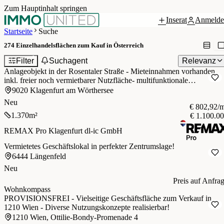
Zum Hauptinhalt springen
Inserat
Anmelde
Startseite
Suche
274
Einzelhandelsflächen zum Kauf in Österreich
1
Filter
Suchagent
Relevanz
Anlageobjekt in der Rosentaler Straße - Mieteinnahmen vorhanden
inkl. freier noch vermietbarer Nutzfläche- multifunktionale
Gewerbefläche
9020 Klagenfurt am Wörthersee
Neu
€ 802,92/
1.370
m²
€ 1.100.0
REMAX Pro Klagenfurt dl-ic GmbH
Vermietetes Geschäftslokal in perfekter Zentrumslage!
6444 Längenfeld
Neu
Preis auf Anfra
Wohnkompass
PROVISIONSFREI - Vielseitige Geschäftsfläche zum Verkauf in
1210 Wien - Diverse Nutzungskonzepte realisierbar!
1210 Wien, Ottilie-Bondy-Promenade 4