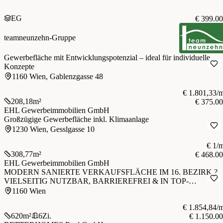
EG
€ 399.0
teamneunzehn-Gruppe
Gewerbefläche mit Entwicklungspotenzial – ideal für individuelle
Konzepte
1160 Wien, Gablenzgasse 48
€ 1.801,33/
208,18
m²
€ 375.0
EHL Gewerbeimmobilien GmbH
Großzügige Gewerbefläche inkl. Klimaanlage
1230 Wien, Gesslgasse 10
€ 1/
308,77
m²
€ 468.0
EHL Gewerbeimmobilien GmbH
MODERN SANIERTE VERKAUFSFLÄCHE IM 16. BEZIRK ?
VIELSEITIG NUTZBAR, BARRIEREFREI & IN TOP-
ZUSTAND!
1160 Wien
€ 1.854,84/
620
m²
6
Zi.
€ 1.150.0