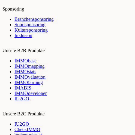
Sponsoring
Branchensponsoring
Sportsponsoring
Kultursponsoring
Inklusion
Unsere B2B Produkte
IMMObase
IMMOmapping
IMMOstats
IMMOvaluation
IMMOfarming
IMABIS
IMMOdeveloper
IU2GO
Unsere B2C Produkte
IU2GO
CheckIMMO
bodenpreise.at