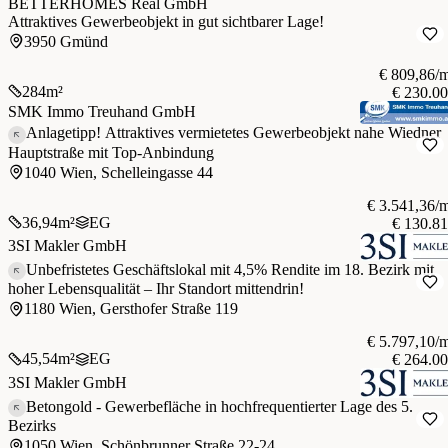
BETTERHOMES Real GmbH
Attraktives Gewerbeobjekt in gut sichtbarer Lage!
3950 Gmünd
€ 809,86/
284
m²
€ 230.0
SMK Immo Treuhand GmbH
Anlagetipp! Attraktives vermietetes Gewerbeobjekt nahe Wiedner
Hauptstraße mit Top-Anbindung
1040 Wien, Schelleingasse 44
€ 3.541,36/
36,94
m²
EG
€ 130.8
3SI Makler GmbH
Unbefristetes Geschäftslokal mit 4,5% Rendite im 18. Bezirk mit
hoher Lebensqualität – Ihr Standort mittendrin!
1180 Wien, Gersthofer Straße 119
€ 5.797,10/
45,54
m²
EG
€ 264.0
3SI Makler GmbH
Betongold - Gewerbefläche in hochfrequentierter Lage des 5.
Bezirks
1050 Wien, Schönbrunner Straße 22-24