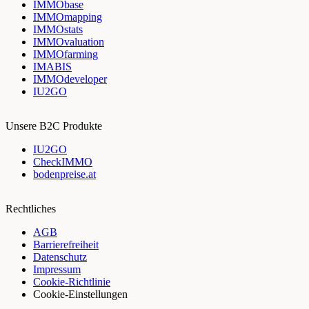
IMMObase
IMMOmapping
IMMOstats
IMMOvaluation
IMMOfarming
IMABIS
IMMOdeveloper
IU2GO
Unsere B2C Produkte
IU2GO
CheckIMMO
bodenpreise.at
Rechtliches
AGB
Barrierefreiheit
Datenschutz
Impressum
Cookie-Richtlinie
Cookie-Einstellungen