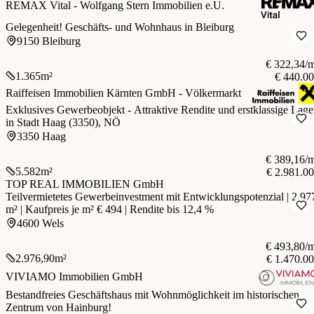
REMAX Vital - Wolfgang Stern Immobilien e.U.
Gelegenheit! Geschäfts- und Wohnhaus in Bleiburg
9150 Bleiburg
€ 322,34/
1.365
m²
€ 440.0
Raiffeisen Immobilien Kärnten GmbH - Völkermarkt
Exklusives Gewerbeobjekt - Attraktive Rendite und erstklassige Lage
in Stadt Haag (3350), NÖ
3350 Haag
€ 389,16/
5.582
m²
€ 2.981.0
TOP REAL IMMOBILIEN GmbH
Teilvermietetes Gewerbeinvestment mit Entwicklungspotenzial | 2.97
m² | Kaufpreis je m² € 494 | Rendite bis 12,4 %
4600 Wels
€ 493,80/
2.976,90
m²
€ 1.470.0
VIVIAMO Immobilien GmbH
Bestandfreies Geschäftshaus mit Wohnmöglichkeit im historischen
Zentrum von Hainburg!