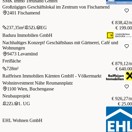
SMK Immo Treuhand GmbH
Großzügiges Geschäftslokal im Zentrum von Fischamend
2401 Fischamend
€ 838,42/
237,35
m²
5
Zi.
EG
€ 199.0
Badura Immobilien GmbH
Nachhaltiges Konzept! Geschäftshaus mit Gärtnerei, Café und
Wohnungen
9473 Lavamünd
Freifläche
€ 879,12/
728
m²
€ 640.0
Raiffeisen Immobilien Kärnten GmbH - Völkermarkt
Wohninvestment Nähe Reumannplatz
1100 Wien, Buchengasse
Neubauprojekt
€ 926,27/
2
Zi.
1. UG
€ 25.0
EHL Wohnen GmbH