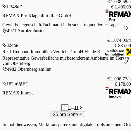
€ 1.038,58/
1.348
m²
€ 1.400.0
REMAX Pro Klagenfurt dl-ic GmbH
Gewerbeliegenschaft/Fachmarkt in bestens frequentierter Lage
4971 Aurolzmünster
€ 1.074,03/
824
m²
€ 885.0
Real Treuhand Immobilien Vertriebs GmbH Filiale Ried im Innkreis
Repräsentative Gewerbefläche mit besonderem Ambiente im Herzen
von Obernberg
4982 Obernberg am Inn
€ 1.098,77/
162
m²
EG
€ 178.0
REMAX Innova
1
2
...
11
25 pro Seite
Immobilienwissen, Markttransparenz und digitale Tools an einem Ort.