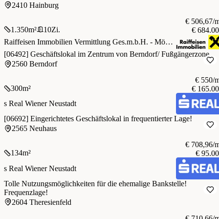
2410 Hainburg
€ 506,67/
1.350
m²
10
Zi.
€ 684.0
Raiffeisen Immobilien Vermittlung Ges.m.b.H. - Mödling
[06492] Geschäftslokal im Zentrum von Berndorf/ Fußgängerzone
2560 Berndorf
€ 550/
300
m²
€ 165.0
s Real Wiener Neustadt
[06692] Eingerichtetes Geschäftslokal in frequentierter Lage!
2565 Neuhaus
€ 708,96/
134
m²
€ 95.0
s Real Wiener Neustadt
Tolle Nutzungsmöglichkeiten für die ehemalige Bankstelle!
Frequenzlage!
2604 Theresienfeld
€ 710,66/