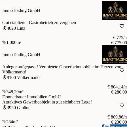
ImmoTrading GmbH
Gut etablierter Gastrobetrieb zu vergeben
4020 Linz
€ 775/
1.000
m²
€ 775.0
ImmoTrading GmbH
Anleger aufgepasst! Vermietete Gewerbeimmobilie im Herzen von
Völkermarkt!
9100 Völkermarkt
€ 804,14/
348,20
m²
€ 280.0
Donnerbauer Immobilien GmbH
Attraktives Gewerbeobjekt in gut sichtbarer Lage!
3950 Gmünd
€ 809,86/
284
m²
€ 230.0