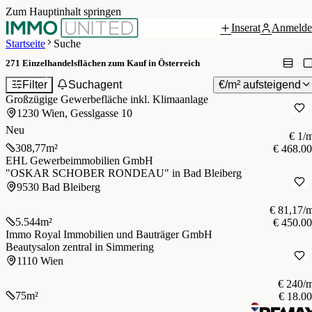
Zum Hauptinhalt springen
Inserat
Anmelde
Startseite
Suche
271
Einzelhandelsflächen zum Kauf in Österreich
1
Filter
Suchagent
€/m² aufsteigend
Großzügige Gewerbefläche inkl. Klimaanlage
1230 Wien, Gesslgasse 10
Neu
€ 1/
308,77
m²
€ 468.0
EHL Gewerbeimmobilien GmbH
"OSKAR SCHOBER RONDEAU" in Bad Bleiberg
9530 Bad Bleiberg
€ 81,17/
5.544
m²
€ 450.0
Immo Royal Immobilien und Bauträger GmbH
Beautysalon zentral in Simmering
1110 Wien
€ 240/
75
m²
€ 18.0