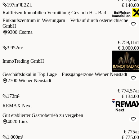
197
m²
2
Zi.
€ 140.0
Raiffeisen Immobilien Vermittlung Ges.m.b.H. - Bad Fischau
Einkaufszentrum in Westungarn – Verkauf durch österreichische
GmbH
9300 Csorna
€ 759,11/
3.952
m²
€ 3.000.0
ImmoTrading GmbH
Geschäftslokal in Top-Lage – Fussgängerzone Wiener Neustadt
2700 Wiener Neustadt
€ 774,57/
173
m²
€ 134.0
REMAX Next
Gut etablierter Gastrobetrieb zu vergeben
4020 Linz
€ 775/
1.000
m²
€ 775.0