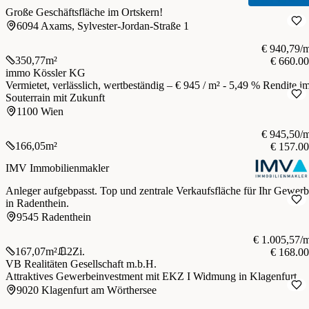
Große Geschäftsfläche im Ortskern!
6094 Axams, Sylvester-Jordan-Straße 1
€ 940,79/
350,77
m²
€ 660.0
immo Kössler KG
Vermietet, verlässlich, wertbeständig – € 945 / m² - 5,49 % Rendite im
Souterrain mit Zukunft
1100 Wien
€ 945,50/
166,05
m²
€ 157.0
IMV Immobilienmakler
Anleger aufgebpasst. Top und zentrale Verkaufsfläche für Ihr Gewer
in Radenthein.
9545 Radenthein
€ 1.005,57/
167,07
m²
2
Zi.
€ 168.0
VB Realitäten Gesellschaft m.b.H.
Attraktives Gewerbeinvestment mit EKZ I Widmung in Klagenfurt
9020 Klagenfurt am Wörthersee