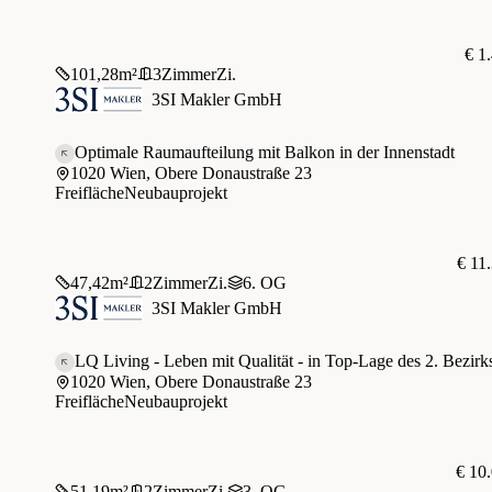
€ 1
101,28
m²
3
Zimmer
Zi.
3SI Makler GmbH
Optimale Raumaufteilung mit Balkon in der Innenstadt
1020 Wien, Obere Donaustraße 23
Freifläche
Neubauprojekt
€ 11
47,42
m²
2
Zimmer
Zi.
6. OG
3SI Makler GmbH
LQ Living - Leben mit Qualität - in Top-Lage des 2. Bezirk
1020 Wien, Obere Donaustraße 23
Freifläche
Neubauprojekt
€ 10
51,19
m²
2
Zimmer
Zi.
3. OG