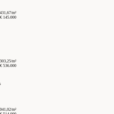
.431,67/m²
€ 145.000
.303,25/m²
€ 536.000
s
.041,02/m²
€ 514.000