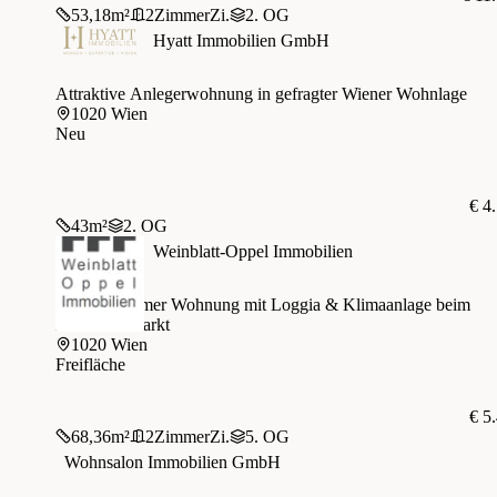
53,18
m²
2
Zimmer
Zi.
2. OG
Hyatt Immobilien GmbH
Attraktive Anlegerwohnung in gefragter Wiener Wohnlage
1020 Wien
Neu
€ 4
43
m²
2. OG
Weinblatt-Oppel Immobilien
Helle 2 Zimmer Wohnung mit Loggia & Klimaanlage beim
Karmelitermarkt
1020 Wien
Freifläche
€ 5
68,36
m²
2
Zimmer
Zi.
5. OG
Wohnsalon Immobilien GmbH