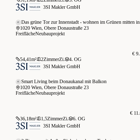
3SI Makler GmbH
Das grüne Tor zur Innenstadt - wohnen im Grünen mitten in
1020 Wien, Obere Donaustraße 23
Freifläche
Neubauprojekt
€ 9
54,41
m²
2
Zimmer
Zi.
4. OG
3SI Makler GmbH
Smart Living beim Donaukanal mit Balkon
1020 Wien, Obere Donaustraße 23
Freifläche
Neubauprojekt
€ 11
36,18
m²
1,5
Zimmer
Zi.
6. OG
3SI Makler GmbH