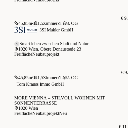
€ 9
45,85
m²
1,5
Zimmer
Zi.
3. OG
3SI Makler GmbH
Smart leben zwischen Stadt und Natur
1020 Wien, Obere Donaustraße 23
Freifläche
Neubauprojekt
€ 9
45,85
m²
1,5
Zimmer
Zi.
2. OG
Tom Krauss Immo GmbH
MORE VIENNA – STILVOLL WOHNEN MIT
SONNENTERRASSE
1020 Wien
Freifläche
Neubauprojekt
Neu
€ 11