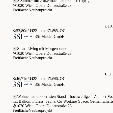
2 Zimmer mit Außenfläche in urbaner Toplage
1020 Wien, Obere Donaustraße 23
Freifläche
Neubauprojekt
€ 10
53,80
m²
2
Zimmer
Zi.
5. OG
3SI Makler GmbH
Smart Living mit Morgensonne
1020 Wien, Obere Donaustraße 23
Freifläche
Neubauprojekt
€ 11
46,71
m²
2
Zimmer
Zi.
6. OG
3SI Makler GmbH
Wohnen am modernsten Stand – hochwertige 4-Zimmer-W
mit Balkon, Fitness, Sauna, Co-Working Space, Gemeinschafts
1020 Wien, Obere Donaustraße 23
Freifläche
Neubauprojekt