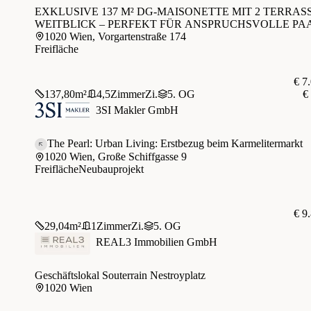
EXKLUSIVE 137 M² DG-MAISONETTE MIT 2 TERRAS
WEITBLICK – PERFEKT FÜR ANSPRUCHSVOLLE PA
2. BEZIRK
1020 Wien, Vorgartenstraße 174
Freifläche
€ 7
137,80
m²
4,5
Zimmer
Zi.
5. OG
€
3SI Makler GmbH
The Pearl: Urban Living: Erstbezug beim Karmelitermarkt
1020 Wien, Große Schiffgasse 9
Freifläche
Neubauprojekt
€ 9
29,04
m²
1
Zimmer
Zi.
5. OG
REAL3 Immobilien GmbH
Geschäftslokal Souterrain Nestroyplatz
1020 Wien