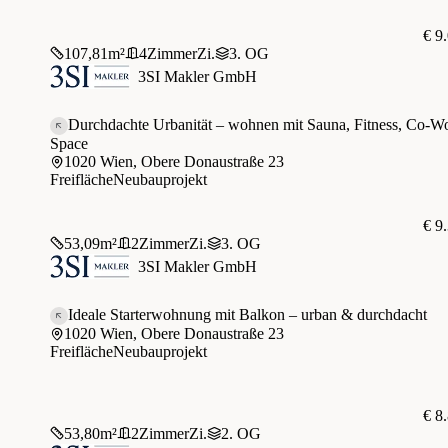
€ 9
107,81
m²
4
Zimmer
Zi.
3. OG
3SI Makler GmbH
Durchdachte Urbanität – wohnen mit Sauna, Fitness, Co-W
Space
1020 Wien, Obere Donaustraße 23
Freifläche
Neubauprojekt
€ 9
53,09
m²
2
Zimmer
Zi.
3. OG
3SI Makler GmbH
Ideale Starterwohnung mit Balkon – urban & durchdacht
1020 Wien, Obere Donaustraße 23
Freifläche
Neubauprojekt
€ 8
53,80
m²
2
Zimmer
Zi.
2. OG