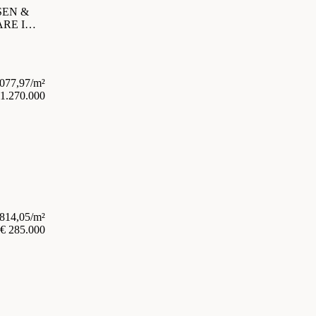
SEN &
ARE IM
.077,97/m²
 1.270.000
.814,05/m²
€ 285.000