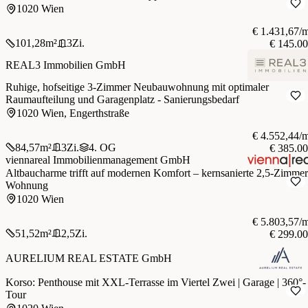
1020 Wien
€ 1.431,67/
101,28
m²
3
Zi.
€ 145.0
REAL3 Immobilien GmbH
Ruhige, hofseitige 3-Zimmer Neubauwohnung mit optimaler
Raumaufteilung und Garagenplatz - Sanierungsbedarf
1020 Wien, Engerthstraße
€ 4.552,44/
84,57
m²
3
Zi.
4. OG
€ 385.0
viennareal Immobilienmanagement GmbH
Altbaucharme trifft auf modernen Komfort – kernsanierte 2,5-Zimmer
Wohnung
1020 Wien
€ 5.803,57/
51,52
m²
2,5
Zi.
€ 299.0
AURELIUM REAL ESTATE GmbH
Korso: Penthouse mit XXL-Terrasse im Viertel Zwei | Garage | 360°-
Tour