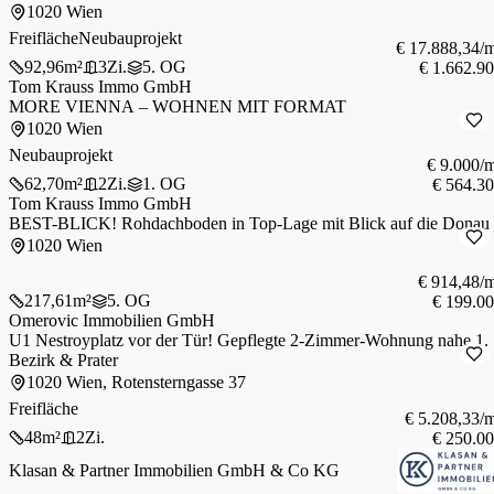
1020 Wien
Freifläche
Neubauprojekt
€ 17.888,34/
92,96
m²
3
Zi.
5. OG
€ 1.662.9
Tom Krauss Immo GmbH
MORE VIENNA – WOHNEN MIT FORMAT
1020 Wien
Neubauprojekt
€ 9.000/
62,70
m²
2
Zi.
1. OG
€ 564.3
Tom Krauss Immo GmbH
BEST-BLICK! Rohdachboden in Top-Lage mit Blick auf die Donau
1020 Wien
€ 914,48/
217,61
m²
5. OG
€ 199.0
Omerovic Immobilien GmbH
U1 Nestroyplatz vor der Tür! Gepflegte 2-Zimmer-Wohnung nahe 1.
Bezirk & Prater
1020 Wien, Rotensterngasse 37
Freifläche
€ 5.208,33/
48
m²
2
Zi.
€ 250.0
Klasan & Partner Immobilien GmbH & Co KG