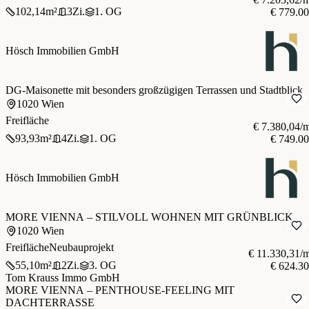
102,14
m²
3
Zi.
1. OG
€ 779.0
Hösch Immobilien GmbH
DG-Maisonette mit besonders großzügigen Terrassen und Stadtblick
1020 Wien
Freifläche
€ 7.380,04/
93,93
m²
4
Zi.
1. OG
€ 749.0
Hösch Immobilien GmbH
MORE VIENNA – STILVOLL WOHNEN MIT GRÜNBLICK
1020 Wien
Freifläche
Neubauprojekt
€ 11.330,31/
55,10
m²
2
Zi.
3. OG
€ 624.3
Tom Krauss Immo GmbH
MORE VIENNA – PENTHOUSE-FEELING MIT
DACHTERRASSE