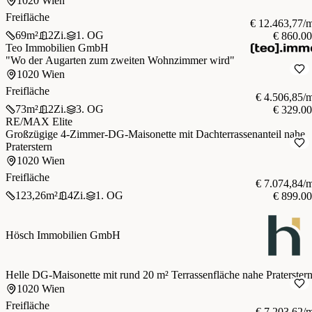
1020 Wien
Freifläche
€ 12.463,77/
69
m²
2
Zi.
1. OG
€ 860.0
Teo Immobilien GmbH
"Wo der Augarten zum zweiten Wohnzimmer wird"
1020 Wien
Freifläche
€ 4.506,85/
73
m²
2
Zi.
3. OG
€ 329.0
RE/MAX Elite
Großzügige 4-Zimmer-DG-Maisonette mit Dachterrassenanteil nahe
Praterstern
1020 Wien
Freifläche
€ 7.074,84/
123,26
m²
4
Zi.
1. OG
€ 899.0
Hösch Immobilien GmbH
Helle DG-Maisonette mit rund 20 m² Terrassenfläche nahe Praterster
1020 Wien
Freifläche
€ 7.203,62/