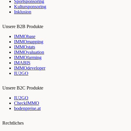
Sportsponsoring
Kultursponsoring
Inklusion
Unsere B2B Produkte
IMMObase
IMMOmapping
IMMOstats
IMMOvaluation
IMMOfarming
IMABIS
IMMOdeveloper
IU2GO
Unsere B2C Produkte
IU2GO
CheckIMMO
bodenpreise.at
Rechtliches