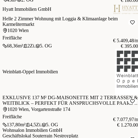
€ 180.0
Hyatt Immobilien GmbH
Helle 2 Zimmer Wohnung mit Loggia & Klimaanlage beim
Karmelitermarkt
1020 Wien
Freifläche
€ 5.409,48/
68,36
m²
2
Zi.
5. OG
€ 395.0
Weinblatt-Oppel Immobilien
EXKLUSIVE 137 M² DG-MAISONETTE MIT 2 TERRASSEN &
WEITBLICK – PERFEKT FÜR ANSPRUCHSVOLLE PAARE I
2. BEZIRK
1020 Wien, Vorgartenstraße 174
Freifläche
€ 7.077,97/
137,80
m²
4,5
Zi.
5. OG
€ 1.270.0
Wohnsalon Immobilien GmbH
Geschäftslokal Souterrain Nestroyplatz