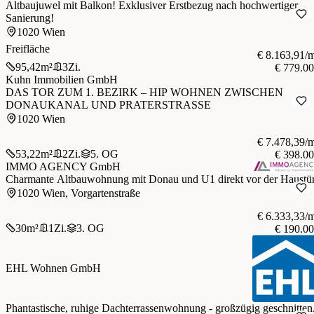
Altbaujuwel mit Balkon! Exklusiver Erstbezug nach hochwertiger
Sanierung!
1020 Wien
Freifläche
€ 8.163,91/
95,42
m²
3
Zi.
€ 779.0
Kuhn Immobilien GmbH
DAS TOR ZUM 1. BEZIRK – HIP WOHNEN ZWISCHEN
DONAUKANAL UND PRATERSTRASSE
1020 Wien
€ 7.478,39/
53,22
m²
2
Zi.
5. OG
€ 398.0
IMMO AGENCY GmbH
Charmante Altbauwohnung mit Donau und U1 direkt vor der Haustü
1020 Wien, Vorgartenstraße
€ 6.333,33/
30
m²
1
Zi.
3. OG
€ 190.0
EHL Wohnen GmbH
Phantastische, ruhige Dachterrassenwohnung - großzügig geschnitten