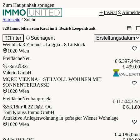
Zum Hauptinhalt springen
Inserat
Anmelde
Startseite
Suche
828
Immobilien zum Kauf im 2. Bezirk Leopoldstadt
1
Filter
Suchagent
Erstellungsdatum
Weitblick 3 Zimmer - Loggia - 8 Liftstock
1020 Wien
Freifläche
Neu
€ 6.397,44/
78
m²
3
Zi.
€ 499.0
Valerto GmbH
MORE VIENNA – STILVOLL WOHNEN MIT
SONNENTERRASSE
1020 Wien
Freifläche
Neubauprojekt
€ 11.504,32/
53,18
m²
2
Zi.
2. OG
€ 611.8
Tom Krauss Immo GmbH
Attraktive Anlegerwohnung in gefragter Wiener Wohnlage
1020 Wien
€ 4.186,05/
43
m²
2. OG