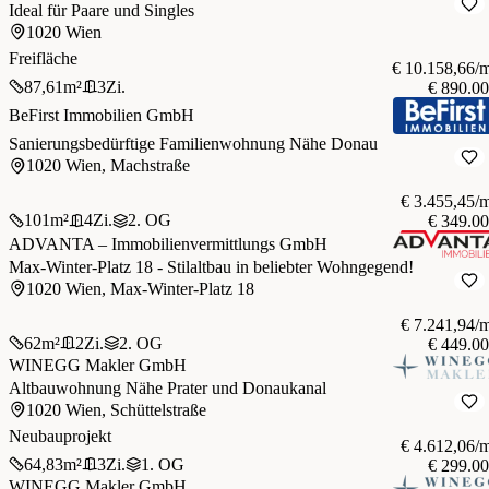
Ideal für Paare und Singles
1020 Wien
Freifläche
€ 10.158,66/
87,61
m²
3
Zi.
€ 890.0
BeFirst Immobilien GmbH
Sanierungsbedürftige Familienwohnung Nähe Donau
1020 Wien, Machstraße
€ 3.455,45/
101
m²
4
Zi.
2. OG
€ 349.0
ADVANTA – Immobilienvermittlungs GmbH
Max-Winter-Platz 18 - Stilaltbau in beliebter Wohngegend!
1020 Wien, Max-Winter-Platz 18
€ 7.241,94/
62
m²
2
Zi.
2. OG
€ 449.0
WINEGG Makler GmbH
Altbauwohnung Nähe Prater und Donaukanal
1020 Wien, Schüttelstraße
Neubauprojekt
€ 4.612,06/
64,83
m²
3
Zi.
1. OG
€ 299.0
WINEGG Makler GmbH