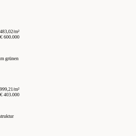
.483,02/m²
€ 600.000
am grünen
.999,21/m²
€ 403.000
truktur