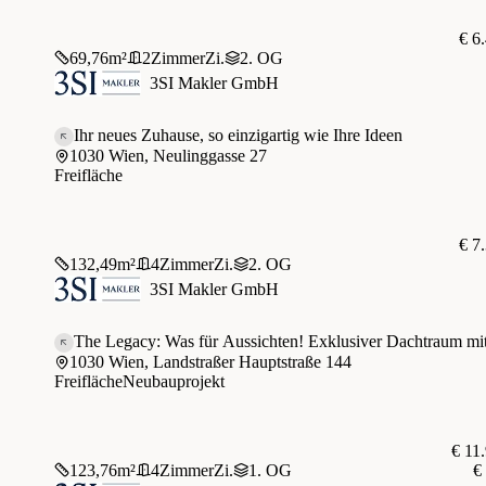
€ 6
69,76
m²
2
Zimmer
Zi.
2. OG
3SI Makler GmbH
Ihr neues Zuhause, so einzigartig wie Ihre Ideen
1030 Wien, Neulinggasse 27
Freifläche
€ 7
132,49
m²
4
Zimmer
Zi.
2. OG
3SI Makler GmbH
The Legacy: Was für Aussichten! Exklusiver Dachtraum mit
1030 Wien, Landstraßer Hauptstraße 144
Freifläche
Neubauprojekt
€ 11
123,76
m²
4
Zimmer
Zi.
1. OG
€