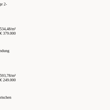
ge 2-
.534,48/m²
€ 379.000
indung
.593,78/m²
€ 249.000
rischen