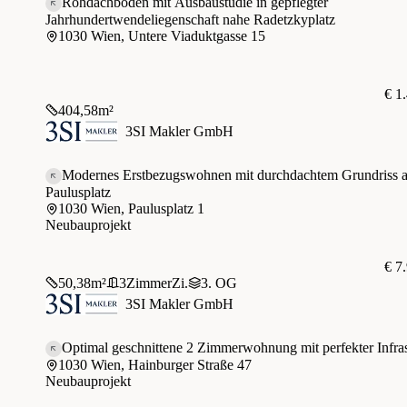
Rohdachboden mit Ausbaustudie in gepflegter
Jahrhundertwendeliegenschaft nahe Radetzkyplatz
1030 Wien, Untere Viaduktgasse 15
€ 1
404,58
m²
3SI Makler GmbH
Modernes Erstbezugswohnen mit durchdachtem Grundriss 
Paulusplatz
1030 Wien, Paulusplatz 1
Neubauprojekt
€ 7
50,38
m²
3
Zimmer
Zi.
3. OG
3SI Makler GmbH
Optimal geschnittene 2 Zimmerwohnung mit perfekter Infras
1030 Wien, Hainburger Straße 47
Neubauprojekt