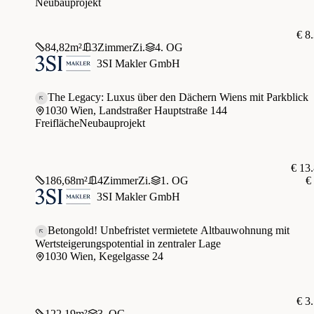
Neubauprojekt
€ 8
84,82
m²
3
Zimmer
Zi.
4. OG
3SI Makler GmbH
The Legacy: Luxus über den Dächern Wiens mit Parkblick
1030 Wien, Landstraßer Hauptstraße 144
Freifläche
Neubauprojekt
€ 13
186,68
m²
4
Zimmer
Zi.
1. OG
€
3SI Makler GmbH
Betongold! Unbefristet vermietete Altbauwohnung mit
Wertsteigerungspotential in zentraler Lage
1030 Wien, Kegelgasse 24
€ 3
122,19
m²
3. OG