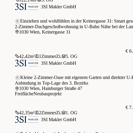
3SI Makler GmbH
Einziehen und wohlfühlen in der Keinergasse 31: Smart ges
2-Zimmer-Dachgeschoßwohnung in U-Bahn Nähe bei der Lan
1030 Wien, Keinergasse 31
Hauptstraße
€ 6
42,42
m²
1
Zimmer
Zi.
5. OG
3SI Makler GmbH
Kleine 2-Zimmer-Oase mit eigenem Garten und direkter U-
Anbindung in Top-Lage des 3. Bezirks
1030 Wien, Hainburger Straße 47
Freifläche
Neubauprojekt
€ 7
42,35
m²
2
Zimmer
Zi.
1. OG
3SI Makler GmbH