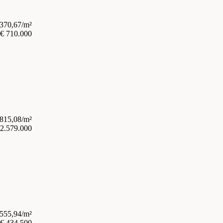
.370,67/m²
€ 710.000
.815,08/m²
 2.579.000
.555,94/m²
€ 434.500