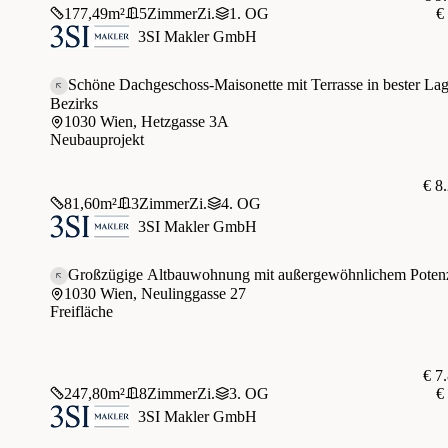
177,49
m²
5
Zimmer
Zi.
1. OG
€
3SI Makler GmbH
Schöne Dachgeschoss-Maisonette mit Terrasse in bester Lag
Bezirks
1030 Wien, Hetzgasse 3A
Neubauprojekt
€ 8
81,60
m²
3
Zimmer
Zi.
4. OG
3SI Makler GmbH
Großzügige Altbauwohnung mit außergewöhnlichem Potenz
1030 Wien, Neulinggasse 27
Freifläche
€ 7
247,80
m²
8
Zimmer
Zi.
3. OG
€
3SI Makler GmbH