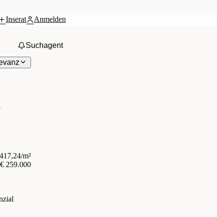
Inserat
Anmelden
Suchagent
evanz
ß
.417,24/m²
€ 259.000
nzial