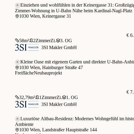
Einziehen und wohlfühlen in der Keinergasse 31: Großzügi
Zimmer-Wohnung in U-Bahn Nähe beim Kardinal-Nagl-Platz
1030 Wien, Keinergasse 31
€ 6
58
m²
2
Zimmer
Zi.
3. OG
3SI Makler GmbH
Kleine Oase mit eigenem Garten und direkter U-Bahn-Anb
1030 Wien, Hainburger Straße 47
Freifläche
Neubauprojekt
€ 7
32,79
m²
1
Zimmer
Zi.
1. OG
3SI Makler GmbH
Luxuriöse Altbau-Residenz: Modernes Wohngefühl im histo
Ambiente
1030 Wien, Landstraßer Hauptstraße 144