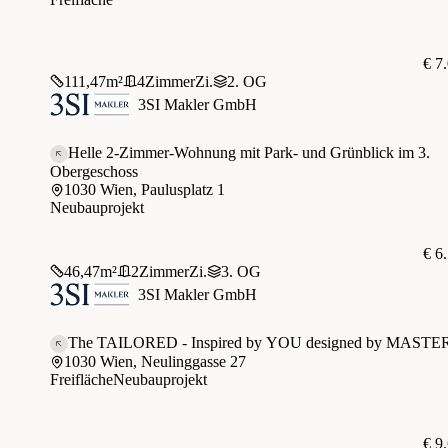
€ 7
111,47
m²
4
Zimmer
Zi.
2. OG
3SI Makler GmbH
Helle 2-Zimmer-Wohnung mit Park- und Grünblick im 3.
Obergeschoss
1030 Wien, Paulusplatz 1
Neubauprojekt
€ 6
46,47
m²
2
Zimmer
Zi.
3. OG
3SI Makler GmbH
The TAILORED - Inspired by YOU designed by MASTE
1030 Wien, Neulinggasse 27
Freifläche
Neubauprojekt
€ 9