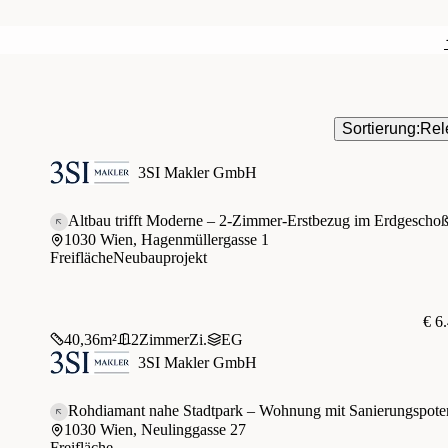
Sortierung:
Rel
3SI Makler GmbH
Altbau trifft Moderne – 2-Zimmer-Erstbezug im Erdgescho
1030 Wien, Hagenmüllergasse 1
Freifläche
Neubauprojekt
€ 6
40,36
m²
2
Zimmer
Zi.
EG
3SI Makler GmbH
Rohdiamant nahe Stadtpark – Wohnung mit Sanierungspote
1030 Wien, Neulinggasse 27
Freifläche