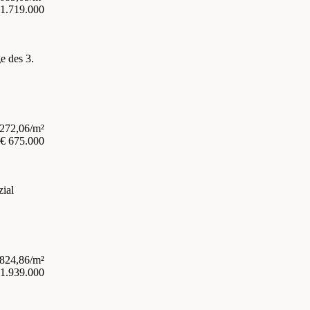
 1.719.000
e des 3.
.272,06/m²
€ 675.000
ial
.824,86/m²
 1.939.000