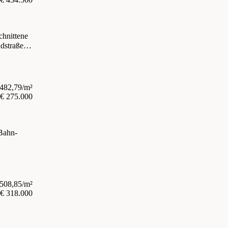
chnittene
dstraßer
.482,79/m²
€ 275.000
Bahn-
.508,85/m²
€ 318.000