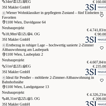
34
m²
1
Zi.
EG
€ 160.0
3SI Makler GmbH
Wiener Wohnklassiker in gepflegtem Zustand – fünf Einheiten in
Favoriten
1100 Wien, Davidgasse 64
Neubauprojekt
€ 4.741,83/
18,98
m²
1
Zi.
4. OG
€ 90.0
3SI Makler GmbH
Erstbezug in ruhiger Lage – hochwertig sanierte 2-Zimmer
Altbauwohnung am Laubepark
1100 Wien, Laubeplatz 2
Neubauprojekt
€ 4.607,84/
51
m²
2
Zi.
EG
€ 235.0
3SI Makler GmbH
Ideal für Pendler – möblierte 2-Zimmer-Altbauwohnung in
Bahnhofsnähe
1100 Wien, Landgutgasse 13
Neubauprojekt
€ 4.326,23/
48,31
m²
2
Zi.
3. OG
€ 209.0
3SI Makler GmbH