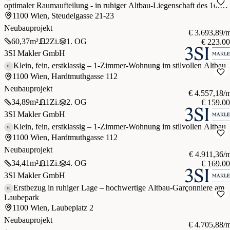
optimaler Raumaufteilung - in ruhiger Altbau-Liegenschaft des 10.
Bezirks
1100 Wien, Steudelgasse 21-23
Neubauprojekt
€ 3.693,89/
60,37
m²
2
Zi.
1. OG
€ 223.0
3SI Makler GmbH
Klein, fein, erstklassig – 1-Zimmer-Wohnung im stilvollen Altbau
1100 Wien, Hardtmuthgasse 112
Neubauprojekt
€ 4.557,18/
34,89
m²
1
Zi.
2. OG
€ 159.0
3SI Makler GmbH
Klein, fein, erstklassig – 1-Zimmer-Wohnung im stilvollen Altbau
1100 Wien, Hardtmuthgasse 112
Neubauprojekt
€ 4.911,36/
34,41
m²
1
Zi.
4. OG
€ 169.0
3SI Makler GmbH
Erstbezug in ruhiger Lage – hochwertige Altbau-Garçonniere am
Laubepark
1100 Wien, Laubeplatz 2
Neubauprojekt
€ 4.705,88/