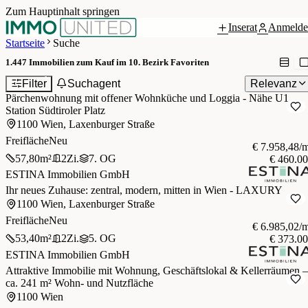
Zum Hauptinhalt springen
Inserat
Anmelde
Startseite
Suche
1.447
Immobilien zum Kauf im 10. Bezirk Favoriten
1
Filter
Suchagent
Relevanz
Pärchenwohnung mit offener Wohnküche und Loggia - Nähe U1
Station Südtiroler Platz
1100 Wien, Laxenburger Straße
Freifläche
Neu
€ 7.958,48/
57,80
m²
2
Zi.
7. OG
€ 460.0
ESTINA Immobilien GmbH
Ihr neues Zuhause: zentral, modern, mitten in Wien - LAXURY
1100 Wien, Laxenburger Straße
Freifläche
Neu
€ 6.985,02/
53,40
m²
2
Zi.
5. OG
€ 373.0
ESTINA Immobilien GmbH
Attraktive Immobilie mit Wohnung, Geschäftslokal & Kellerräumen –
ca. 241 m² Wohn- und Nutzfläche
1100 Wien