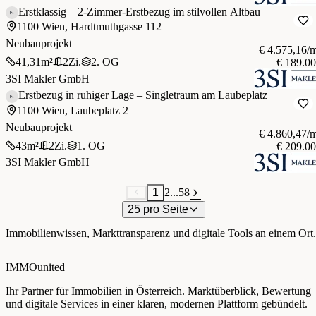
Erstklassig – 2-Zimmer-Erstbezug im stilvollen Altbau
1100 Wien, Hardtmuthgasse 112
Neubauprojekt
€ 4.575,16/
41,31
m²
2
Zi.
2. OG
€ 189.0
3SI Makler GmbH
Erstbezug in ruhiger Lage – Singletraum am Laubeplatz
1100 Wien, Laubeplatz 2
Neubauprojekt
€ 4.860,47/
43
m²
2
Zi.
1. OG
€ 209.0
3SI Makler GmbH
1
2
...
58
25 pro Seite
Immobilienwissen, Markttransparenz und digitale Tools an einem Ort.
IMMOunited
Ihr Partner für Immobilien in Österreich. Marktüberblick, Bewertung
und digitale Services in einer klaren, modernen Plattform gebündelt.