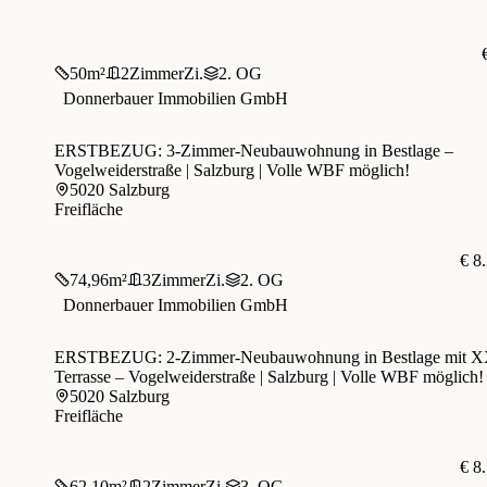
50
m²
2
Zimmer
Zi.
2. OG
Donnerbauer Immobilien GmbH
ERSTBEZUG: 3-Zimmer-Neubauwohnung in Bestlage –
Vogelweiderstraße | Salzburg | Volle WBF möglich!
5020 Salzburg
Freifläche
€ 8
74,96
m²
3
Zimmer
Zi.
2. OG
Donnerbauer Immobilien GmbH
ERSTBEZUG: 2-Zimmer-Neubauwohnung in Bestlage mit 
Terrasse – Vogelweiderstraße | Salzburg | Volle WBF möglich!
5020 Salzburg
Freifläche
€ 8
62,10
m²
2
Zimmer
Zi.
3. OG