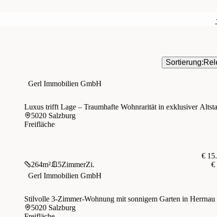
Sortierung:
Rel
Gerl Immobilien GmbH
Luxus trifft Lage – Traumhafte Wohnrarität in exklusiver Altst
5020 Salzburg
Freifläche
€ 15
264
m²
5
Zimmer
Zi.
€
Gerl Immobilien GmbH
Stilvolle 3-Zimmer-Wohnung mit sonnigem Garten in Herrnau
5020 Salzburg
Freifläche