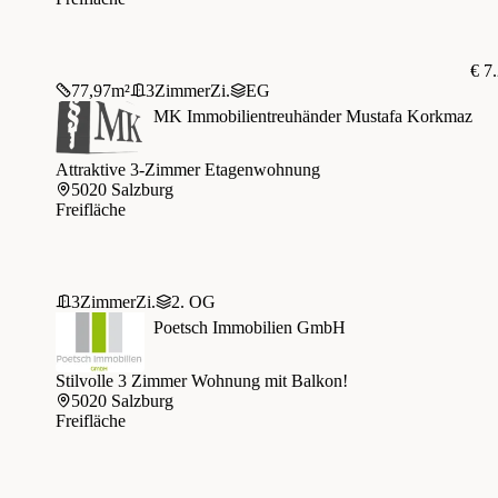
€ 7
77,97
m²
3
Zimmer
Zi.
EG
MK Immobilientreuhänder Mustafa Korkmaz
Attraktive 3-Zimmer Etagenwohnung
5020 Salzburg
Freifläche
3
Zimmer
Zi.
2. OG
Poetsch Immobilien GmbH
Stilvolle 3 Zimmer Wohnung mit Balkon!
5020 Salzburg
Freifläche