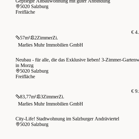
Gepflegte Altbauwohnung mit guter Anbindung
5020 Salzburg
Freifläche
€ 4
57
m²
2
Zimmer
Zi.
Marlies Muhr Immobilien GmbH
Neubau - für alle, die das Exklusive lieben! 3-Zimmer-Gartenwohnung
in Morzg
5020 Salzburg
Freifläche
€ 9
83,77
m²
3
Zimmer
Zi.
Marlies Muhr Immobilien GmbH
City-Life! Stadtwohnung im Salzburger Andräviertel
5020 Salzburg