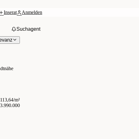
Inserat
Anmelden
Suchagent
evanz
adtnähe
.113,64/m²
 3.990.000