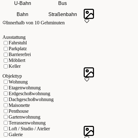
U-Bahn
Bus
Bahn
Straßenbahn
Innerhalb von 10 Gehminuten
Ausstattung
Fahrstuhl
Parkplatz
Barrierefrei
Möbliert
Keller
Objekttyp
Wohnung
Etagenwohnung
Erdgeschoßwohnung
Dachgeschoßwohnung
Maisonette
Penthouse
Gartenwohnung
Terrassenwohnung
Loft / Studio / Atelier
Galerie