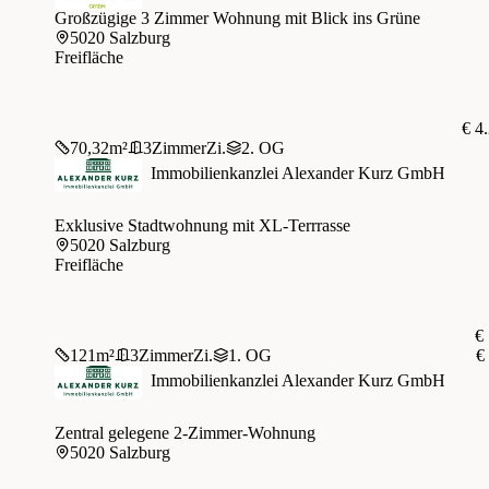
Großzügige 3 Zimmer Wohnung mit Blick ins Grüne
5020 Salzburg
Freifläche
€ 4
70,32
m²
3
Zimmer
Zi.
2. OG
Immobilienkanzlei Alexander Kurz GmbH
Exklusive Stadtwohnung mit XL-Terrrasse
5020 Salzburg
Freifläche
€
121
m²
3
Zimmer
Zi.
1. OG
€
Immobilienkanzlei Alexander Kurz GmbH
Zentral gelegene 2-Zimmer-Wohnung
5020 Salzburg