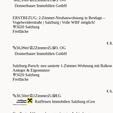
Donnerbauer Immobilien GmbH
ERSTBEZUG: 2-Zimmer-Neubauwohnung in Bestlage –
Vogelweiderstraße | Salzburg | Volle WBF möglich!
5020 Salzburg
Freifläche
€ 8
56,09
m²
2
Zimmer
Zi.
3. OG
Donnerbauer Immobilien GmbH
Salzburg-Parsch: neu sanierte 1-Zimmer-Wohnung mit Balkon –
Anleger & Eigennutzer
5020 Salzburg
Freifläche
€ 6
30,50
m²
1
Zimmer
Zi.
EG
Raiffeisen Immobilien Salzburg eGen