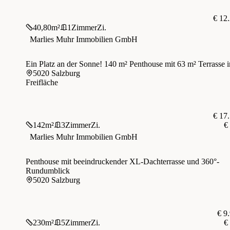
€ 12
40,80
m²
1
Zimmer
Zi.
Marlies Muhr Immobilien GmbH
Ein Platz an der Sonne! 140 m² Penthouse mit 63 m² Terrasse 
5020 Salzburg
Freifläche
€ 17
142
m²
3
Zimmer
Zi.
€
Marlies Muhr Immobilien GmbH
Penthouse mit beeindruckender XL-Dachterrasse und 360°-
Rundumblick
5020 Salzburg
€ 9
230
m²
5
Zimmer
Zi.
€