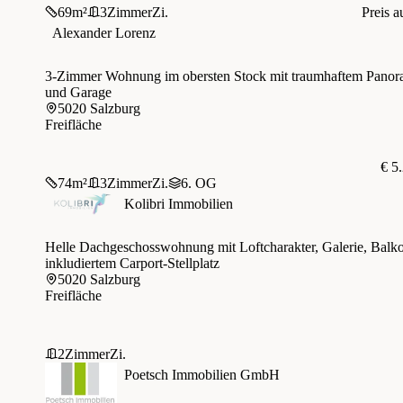
69
m²
3
Zimmer
Zi.
Preis a
Alexander Lorenz
3-Zimmer Wohnung im obersten Stock mit traumhaftem Panor
und Garage
5020 Salzburg
Freifläche
€ 5
74
m²
3
Zimmer
Zi.
6. OG
Kolibri Immobilien
Helle Dachgeschosswohnung mit Loftcharakter, Galerie, Balk
inkludiertem Carport-Stellplatz
5020 Salzburg
Freifläche
2
Zimmer
Zi.
Poetsch Immobilien GmbH