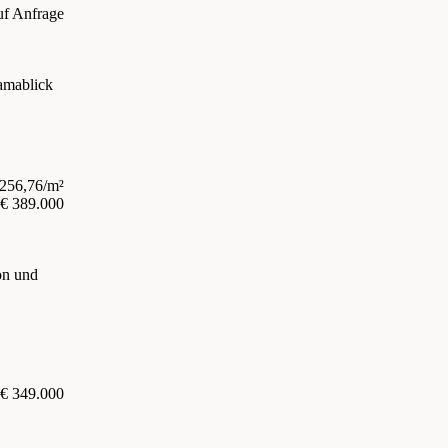
uf Anfrage
amablick
.256,76/m²
€ 389.000
on und
€ 349.000