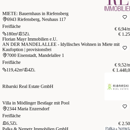
MIETE: Bauernhaus in Riefensberg
6943 Riefensberg, Neuhaus 117
Freifläche
€ 6,94/
180
m²
5
Zi.
€ 1.2
Florian Mayr Immobilien e.U.
AN DER MANDELALLEE - Idyllisches Wohnen in Miete mit
Kaufoption | provisionsfrei
7000 Eisenstadt, Mandelallee 1
Freifläche
€ 9,52/
119,42
m²
4
Zi.
€ 1.448,
Ribarski Real Estate GmbH
Villa in Mödlinger Bestlage mit Pool
2344 Maria Enzersdorf
Freifläche
6,5
Zi.
€ 2.5
Palka & Nemetz Immobilien GmbH