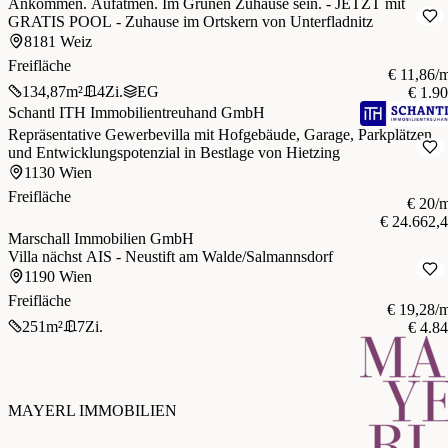
Ankommen. Aufatmen. Im Grünen Zuhause sein. - JETZT mit
GRATIS POOL - Zuhause im Ortskern von Unterfladnitz
8181 Weiz
Freifläche
€ 11,86/
134,87
m²
4
Zi.
EG
€ 1.9
Schantl ITH Immobilientreuhand GmbH
Repräsentative Gewerbevilla mit Hofgebäude, Garage, Parkplätzen
und Entwicklungspotenzial in Bestlage von Hietzing
1130 Wien
Freifläche
€ 20/
€ 24.662,
Marschall Immobilien GmbH
Villa nächst AIS - Neustift am Walde/Salmannsdorf
1190 Wien
Freifläche
€ 19,28/
251
m²
7
Zi.
€ 4.8
MAYERL IMMOBILIEN