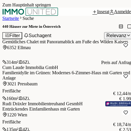
Zum Hauptinhalt springen
Inserat
Anmelde
Startseite
Suche
440
Häuser zur Miete in Österreich
1
Filter
Suchagent
Relevanz
Gemütliches Chalet mit Panoramablick am Fuße des Wilden Kaisers
6352 Ellmau
314
m²
6
Zi.
Preis auf Anfra
Cum Laude Immobilia GmbH
Familienidylle im Grünen: Modernes 6-Zimmer-Haus mit Garten und
Anlage
3021 Pressbaum
Freifläche
€ 12,44/
160
m²
6
Zi.
€ 1.9
Rudi Dräxler Immobilientreuhand GesmbH
Entzückendes Einfamilienhaus mit Garten
1220 Wien
Freifläche
€ 18,74/
135
m²
4
Zi.
€ 2.5