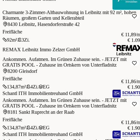
Charmante 3-Zimmer-Altbauwohnung in Leibnitz mit 92 m², hohen
Räumen, großem Garten und Kellerabteil
8430 Leibnitz, Hasendorferstraße 42
Freifläche
€ 11,89/
92
m²
3
Zi.
€ 1.0
REMAX Leibnitz Immo Zelzer GmbH
Ankommen. Aufatmen. Im Grünen Zuhause sein. - JETZT mit
GRATIS POOL - Zuhause im Ortskern von Unterfladnitz
8200 Gleisdorf
Freifläche
€ 11,86/
134,87
m²
4
Zi.
EG
€ 1.9
Schantl ITH Immobilientreuhand GmbH
Ankommen. Aufatmen. Im Grünen Zuhause sein. - JETZT mit
GRATIS POOL - Zuhause im Ortskern von Unterfladnitz
8181 Sankt Ruprecht an der Raab
Freifläche
€ 11,86/
134,87
m²
4
Zi.
EG
€ 1.9
Schantl ITH Immobilientreuhand GmbH