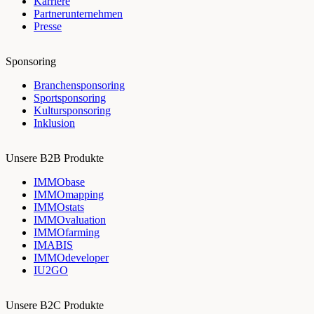
Karriere
Partnerunternehmen
Presse
Sponsoring
Branchensponsoring
Sportsponsoring
Kultursponsoring
Inklusion
Unsere B2B Produkte
IMMObase
IMMOmapping
IMMOstats
IMMOvaluation
IMMOfarming
IMABIS
IMMOdeveloper
IU2GO
Unsere B2C Produkte