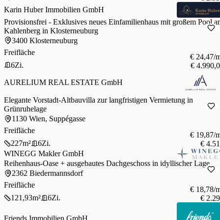
Karin Huber Immobilien GmbH
Provisionsfrei - Exklusives neues Einfamilienhaus mit großem Pool 
Kahlenberg in Klosterneuburg
3400 Klosterneuburg
Freifläche
€ 24,47/
6
Zi.
€ 4.990,
AURELIUM REAL ESTATE GmbH
Elegante Vorstadt-Altbauvilla zur langfristigen Vermietung in
Grünruhelage
1130 Wien, Suppégasse
Freifläche
€ 19,87/
227
m²
6
Zi.
€ 4.5
WINEGG Makler GmbH
Reihenhaus-Oase + ausgebautes Dachgeschoss in idyllischer Lage
2362 Biedermannsdorf
Freifläche
€ 18,78/
121,93
m²
6
Zi.
€ 2.2
Friends Immobilien GmbH