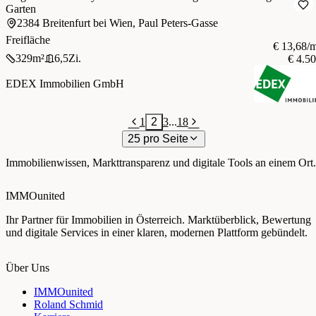
Garten
2384 Breitenfurt bei Wien, Paul Peters-Gasse
Freifläche
€ 13,68/
329
m²
6,5
Zi.
€ 4.5
EDEX Immobilien GmbH
1
2
3
...
18
25 pro Seite
Immobilienwissen, Markttransparenz und digitale Tools an einem Ort.
IMMOunited
Ihr Partner für Immobilien in Österreich. Marktüberblick, Bewertung
und digitale Services in einer klaren, modernen Plattform gebündelt.
Über Uns
IMMOunited
Roland Schmid