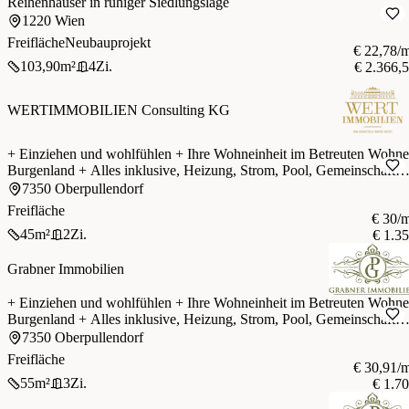
Reihenhäuser in ruhiger Siedlungslage
1220 Wien
Freifläche
Neubauprojekt
€ 22,78/
103,90
m²
4
Zi.
€ 2.366,
WERTIMMOBILIEN Consulting KG
+ Einziehen und wohlfühlen + Ihre Wohneinheit im Betreuten Wohn
Burgenland + Alles inklusive, Heizung, Strom, Pool, Gemeinschaft
und liebevolle Betreuung +
7350 Oberpullendorf
Freifläche
€ 30/
45
m²
2
Zi.
€ 1.3
Grabner Immobilien
+ Einziehen und wohlfühlen + Ihre Wohneinheit im Betreuten Wohn
Burgenland + Alles inklusive, Heizung, Strom, Pool, Gemeinschaft
und liebevolle Betreuung +
7350 Oberpullendorf
Freifläche
€ 30,91/
55
m²
3
Zi.
€ 1.7