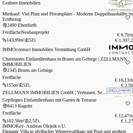
Grabner Immobilien
Mietkauf: Viel Platz und Privatsphäre - Moderne Doppelhaushälfte i
Erstbezug
2490 Ebenfurth
Freifläche
Neubauprojekt
€ 9,70/
143,99
m²
5
Zi.
€ 1.397,
IMMOcontract Immobilien Vermittlung GmbH
Charmantes Einfamilienhaus in Brunn am Gebirge | ZΞLLMANN
IMMOBILIEN
2345 Brunn am Gebirge
Freifläche
€ 16,13/
155
m²
5
Zi.
€ 2.5
ZELLMANN IMMOBILIEN GmbH | Vertrauen. Service. Qualität.
Gepflegtes Einfamilienhaus mit Garten & Terrasse
8413 Ragnitz
Freifläche
€ 12,47/
102,56
m²
2,5
Zi.
€ 1.2
IMMOKey- Andreas Olejnik e.U.
Elegante Villa in idyllischer Wienerwaldlage mit Pool und großem