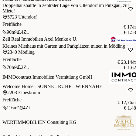
Doppelhaushälfte in zentraler Lage von Uttendorf im Pinzgau, zur
Miete!
5723 Uttendorf
Freifläche
€ 17/
90
m²
4
Zi.
€ 1.5
Zell Real Immobilien Axel Menke e.U.
Kleines Miethaus mit Garten und Parkplätzen mitten in Mödling
2340 Mödling
Freifläche
€ 23,14/
70
m²
2
Zi.
€ 1.6
IMMOcontract Immobilien Vermittlung GmbH
Welcome Home - SONNE - RUHE - WIENNÄHE
2203 Eibesbrunn
Freifläche
€ 12,76/
116
m²
4
Zi.
€ 1.4
WERTIMMOBILIEN Consulting KG