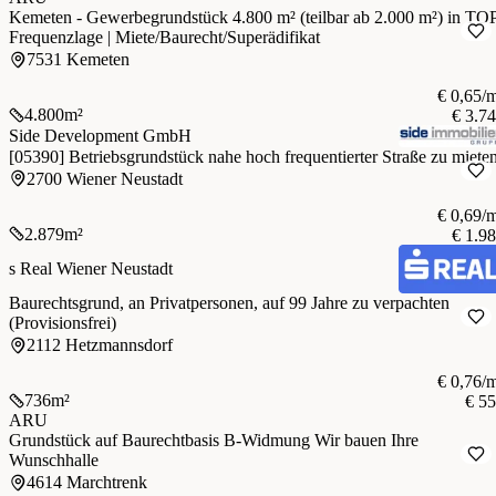
Kemeten - Gewerbegrundstück 4.800 m² (teilbar ab 2.000 m²) in TO
Frequenzlage | Miete/Baurecht/Superädifikat
7531 Kemeten
€ 0,65/
4.800
m²
€ 3.7
Side Development GmbH
[05390] Betriebsgrundstück nahe hoch frequentierter Straße zu mieten
2700 Wiener Neustadt
€ 0,69/
2.879
m²
€ 1.9
s Real Wiener Neustadt
Baurechtsgrund, an Privatpersonen, auf 99 Jahre zu verpachten
(Provisionsfrei)
2112 Hetzmannsdorf
€ 0,76/
736
m²
€ 5
ARU
Grundstück auf Baurechtbasis B-Widmung Wir bauen Ihre
Wunschhalle
4614 Marchtrenk