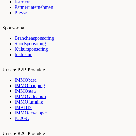
Karriere
Partnerunternehmen
Presse
Sponsoring
Branchensponsoring
Sportsponsoring
Kultursponsoring
Inklusion
Unsere B2B Produkte
IMMObase
IMMOmapping
IMMOstats
IMMOvaluation
IMMOfarming
IMABIS
IMMOdeveloper
IU2GO
Unsere B2C Produkte