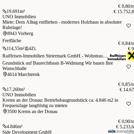
€ 0,80/
19.691
m²
€ 15.752,
UNO Immobilien
Miete: Dem Alltag entfliehen - modernes Holzhaus in absoluter
Ruhelage!
8943 Vorberg
Freifläche
€ 0,84/
114,55
m²
4
Zi.
€ 
Raiffeisen-Immobilien Steiermark GmbH - Wohntraumcenter Gröbming
Grundstück auf Baurechtbasis B-Widmung Wir bauen Ihre
Wunschhalle
4614 Marchtrenk
€ 0,85/
17.260
m²
€ 14.6
UNO Immobilien
Krems an der Donau: Betriebsbaugrundstück ca. 4.846 m2 in
Frequenzlage langfristig zu mieten
3500 Krems an der Donau
€ 0,90/
4.846
m²
€ 5.233,
Side Development GmbH