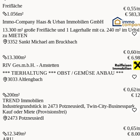
Freifläche
€ 0,55/
1.056
m²
€ 583,
Immo-Company Haas & Urban Immobilien GmbH
13.300 m² große Freifläche und 1 Lagerhalle mit ca. 240 m² im Urltal
zu MIETEN
3352 Sankt Michael am Bruckbach
€ 0,60/
13.300
m²
€ 6.9
RIV Ges.m.b.H. - Amstetten
*** TIERHALTUNG *** OBST / GEMÜSE ANBAU ***
3033 Altlengbach
€ 0,62/
200
m²
€ 1
TREND Immobilien
Industriegrundstück in 2473 Potzneusiedl, Twin-City-Businesspark,
Kauf oder Miete (Provisionsfrei)
2473 Potzneusiedl
€ 0,65/
12.349
m²
€ 8.0
ARU