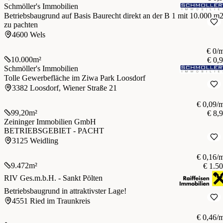
Schmöller's Immobilien
Betriebsbaugrund auf Basis Baurecht direkt an der B 1 mit 10.000 m
zu pachten
4600 Wels
€ 0/
10.000
m²
€ 0,
Schmöller's Immobilien
Tolle Gewerbefläche im Ziwa Park Loosdorf
3382 Loosdorf, Wiener Straße 21
€ 0,09/
99,20
m²
€ 8,
Zeininger Immobilien GmbH
BETRIEBSGEBIET - PACHT
3125 Weidling
€ 0,16/
9.472
m²
€ 1.5
RIV Ges.m.b.H. - Sankt Pölten
Betriebsbaugrund in attraktivster Lage!
4551 Ried im Traunkreis
€ 0,46/