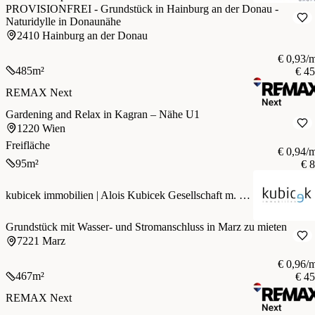
PROVISIONFREI - Grundstück in Hainburg an der Donau -
Naturidylle in Donaunähe
2410 Hainburg an der Donau
€ 0,93/
485
m²
€ 4
REMAX Next
Gardening and Relax in Kagran – Nähe U1
1220 Wien
Freifläche
€ 0,94/
95
m²
€ 
kubicek immobilien | Alois Kubicek Gesellschaft m. b. H.
Grundstück mit Wasser- und Stromanschluss in Marz zu mieten
7221 Marz
€ 0,96/
467
m²
€ 4
REMAX Next