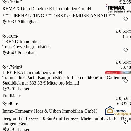
6.500
m²
€ 2.9
REMAX Dein Daheim / RL Immobilien GmbH
*** TIERHALTUNG *** OBST / GEMÜSE ANBAU ***
3033 Altlengbach
€ 0,50/
500
m²
€ 2
TREND Immobilien
Top - Gewerbegrundstück
4643 Pettenbach
€ 0,50/
4.794
m²
€ 2.4
LIFE-REAL Immobilien GmbH
Traumhaftes Pacht Baugrundstück in Lassee: 640m² mit Garten und
Stadtblick nur 333,33 € Miete pro Monat!
2291 Lassee
Freifläche
€ 0,52/
640
m²
€ 333,
Immo-Company Haas & Urban Immobilien GmbH
Seegrund in Lassee, 1056m² mit Terrasse, Miete nur 583,33 € – Natu
pur genießen!
2291 Lassee