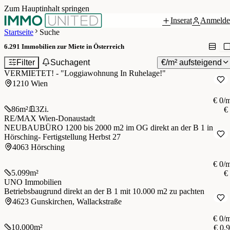
Zum Hauptinhalt springen
Inserat
Anmelde
Startseite
Suche
6.291
Immobilien zur Miete in Österreich
Filter
Suchagent
€/m² aufsteigend
VERMIETET! - "Loggiawohnung In Ruhelage!"
1210 Wien
€ 0/
86
m²
3
Zi.
€
RE/MAX Wien-Donaustadt
NEUBAUBÜRO 1200 bis 2000 m2 im OG direkt an der B 1 in
Hörsching- Fertigstellung Herbst 27
4063 Hörsching
€ 0/
5.099
m²
€
UNO Immobilien
Betriebsbaugrund direkt an der B 1 mit 10.000 m2 zu pachten
4623 Gunskirchen, Wallackstraße
€ 0/
10.000
m²
€ 0,