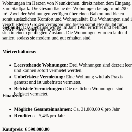
Wohnungen im Herzen von Neunkirchen, direkt neben dem Eingang
zum Stadtpark. Die Gesamtfläche der Wohnungen beträgt rund 290
m². Zwei der Wohnungen verfügen über einen Balkon und bieten
somit zusätzlichen Komfort und Wohnqualität. Die Wohnungen sind 
verschiedenen Größen verfügbar und bieten somit Flexibilität für
Gebäude:
Das Gebäude wurde im Jahr 1998 errichtet und befindet
verschiedene Mieterbedürfnisse.
sich in einem gepflegten Zustand. Die Wohnungen wurden laufend
saniert, sodass sie modern und gut erhalten sind.
Mietverhältnisse:
Leerstehende Wohnungen:
Drei Wohnungen sind derzeit leer
und können sofort vermietet werden.
Unbefristete Vermietung:
Eine Wohnung wird als Praxis
genutzt und ist unbefristet vermietet.
Befristete Vermietungen:
Die restlichen Wohnungen sind
befristet vermietet.
Finanzen:
Mögliche Gesamteinnahmen:
Ca. 31.800,00 € pro Jahr
Rendite:
ca. 5,4% pro Jahr
Kaufpreis: € 590.000,00