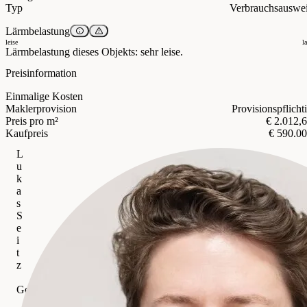
Typ
Verbrauchsauswe
Lärmbelastung
leise
l
Lärmbelastung dieses Objekts: sehr leise.
Preisinformation
Einmalige Kosten
Maklerprovision
Provisionspflicht
Preis pro m²
€ 2.012,
Kaufpreis
€ 590.0
L
u
k
a
s
S
e
i
t
z
Schwarzataler Immobilien Treuhandgesellschaft m.b.H
Gewerblich