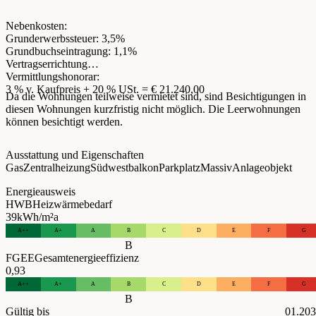
Nebenkosten:
Grunderwerbssteuer: 3,5%
Grundbuchseintragung: 1,1%
Vertragserrichtung
Vermittlungshonorar:
3 % v. Kaufpreis + 20 % USt. = € 21.240,00
Da die Wohnungen teilweise vermietet sind, sind Besichtigungen in
diesen Wohnungen kurzfristig nicht möglich. Die Leerwohnungen
können besichtigt werden.
Ausstattung und Eigenschaften
Gas
Zentralheizung
Südwestbalkon
Parkplatz
Massiv
Anlageobjekt
Energieausweis
HWB
Heizwärmebedarf
39
kWh/m²a
A++
A+
A
B
C
D
E
F
G
B
FGEE
Gesamtenergieeffizienz
0,93
A++
A+
A
B
C
D
E
F
G
B
Gültig bis
01.20