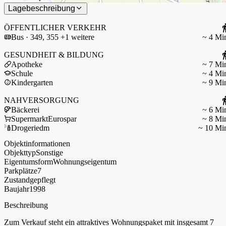
Lagebeschreibung
ÖFFENTLICHER VERKEHR
Bus · 349, 355 +1 weitere
~ 4 Mi
GESUNDHEIT & BILDUNG
Apotheke
~ 7 Mi
Schule
~ 4 Mi
Kindergarten
~ 9 Mi
NAHVERSORGUNG
Bäckerei
~ 6 Mi
Supermarkt
Eurospar
~ 8 Mi
Drogerie
dm
~ 10 Mi
Objektinformationen
Objekttyp
Sonstige
Eigentumsform
Wohnungseigentum
Parkplätze
7
Zustand
gepflegt
Baujahr
1998
Beschreibung
Zum Verkauf steht ein attraktives Wohnungspaket mit insgesamt 7