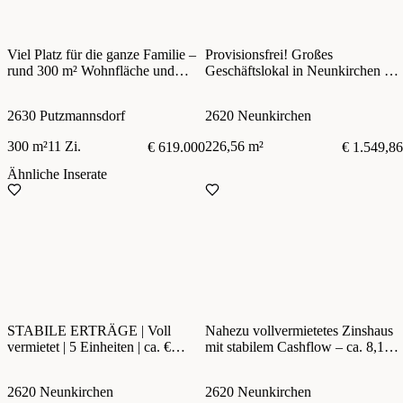
Viel Platz für die ganze Familie –
Provisionsfrei! Großes
rund 300 m² Wohnfläche und
Geschäftslokal in Neunkirchen zu
großer Garten!
vermieten!
2630 Putzmannsdorf
2620 Neunkirchen
300 m²
11 Zi.
226,56 m²
€ 619.000
€ 1.549,86
Ähnliche Inserate
STABILE ERTRÄGE | Voll
Nahezu vollvermietetes Zinshaus
vermietet | 5 Einheiten | ca. €
mit stabilem Cashflow – ca. 8,1%
36.000 Jahresnettoertrag | Zentrum
Rendite
Neunkirchen
2620 Neunkirchen
2620 Neunkirchen