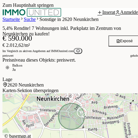
Zum Hauptinhalt springen
Inserat
Anmelde
Grundriss
5 / 15
Startseite
Suche
Sonstige in 2620 Neunkirchen
5,4% Rendite! 7 Wohnungen inkl. Parkplatz im Zentrum von
Neunkirchen zu kaufen!
€ 590.000
Exposé
€ 2.012,62/m²
Im Vergleich zu aktiven Angeboten auf IMMOunited.com
preiswert
gehob
Preisniveau dieses Objekts: preiswert.
Balkon
Ja
Lage
2620 Neunkirchen
Karten-Sektion überspringen
©
basemap.at