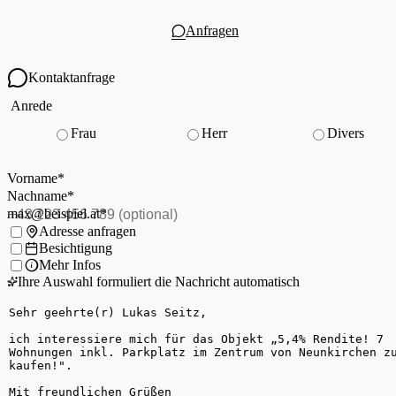
Anfragen
Kontaktanfrage
Ihre Kontaktdaten
Anrede
Frau
Herr
Divers
Vorname
*
(Pflichtfeld)
Nachname
*
(Pflichtfeld)
Vorname
*
E-Mail
*
(Pflichtfeld)
Nachname
*
Telefon
(optional)
max@beispiel.at
*
Ich möchte:
Adresse anfragen
Besichtigung
Mehr Infos
Ihre Auswahl formuliert die Nachricht automatisch
Ihre Nachricht