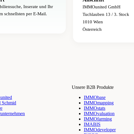
iliensuche, Inserate und Ihr
IMMOunited GmbH
m schnellsten per E-Mail.
Tuchlauben 13 / 3. Stock
1010 Wien
Österreich
Unsere B2B Produkte
nited
IMMObase
d Schmid
IMMOmapping
re
IMMOstats
runternehmen
IMMOvaluation
IMMOfarming
IMABIS
IMMOdeveloper