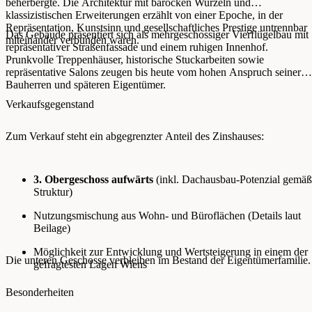
beherbergte. Die Architektur mit barocken Wurzeln und
klassizistischen Erweiterungen erzählt von einer Epoche, in der
Repräsentation, Kunstsinn und gesellschaftliches Prestige untrennbar
Das Gebäude präsentiert sich als mehrgeschossiger Vierflügelbau mit
miteinander verbunden waren.
repräsentativer Straßenfassade und einem ruhigen Innenhof.
Prunkvolle Treppenhäuser, historische Stuckarbeiten sowie
repräsentative Salons zeugen bis heute vom hohen Anspruch seiner
Bauherren und späteren Eigentümer.
Verkaufsgegenstand
Zum Verkauf steht ein abgegrenzter Anteil des Zinshauses:
3. Obergeschoss aufwärts
(inkl. Dachausbau-Potenzial gemäß
Struktur)
Nutzungsmischung aus Wohn- und Büroflächen (Details laut
Beilage)
Möglichkeit zur Entwicklung und Wertsteigerung in einem der
Die unteren Geschosse verbleiben im Bestand der Eigentümerfamilie.
gefragtesten Lagen Wiens
Besonderheiten