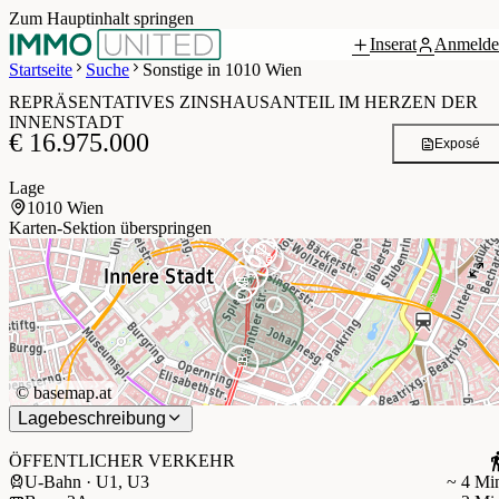
Zum Hauptinhalt springen
Inserat
Anmelde
 / 7
Startseite
Suche
Sonstige in 1010 Wien
REPRÄSENTATIVES ZINSHAUSANTEIL IM HERZEN DER
INNENSTADT
€ 16.975.000
Exposé
Lage
1010 Wien
Karten-Sektion überspringen
©
basemap.at
Lagebeschreibung
ÖFFENTLICHER VERKEHR
U-Bahn · U1, U3
~ 4 Mi