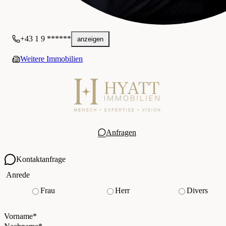
+43 1 9 ******
anzeigen
Weitere Immobilien
Anfragen
Kontaktanfrage
Ihre Kontaktdaten
Anrede
Frau
Herr
Divers
Vorname
*
(Pflichtfeld)
Nachname
*
(Pflichtfeld)
Vorname
*
E-Mail
*
(Pflichtfeld)