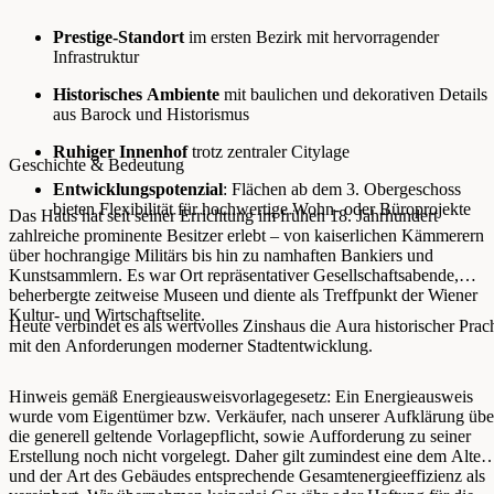
Prestige-Standort
im ersten Bezirk mit hervorragender
Infrastruktur
Historisches Ambiente
mit baulichen und dekorativen Details
aus Barock und Historismus
Ruhiger Innenhof
trotz zentraler Citylage
Geschichte & Bedeutung
Entwicklungspotenzial
: Flächen ab dem 3. Obergeschoss
bieten Flexibilität für hochwertige Wohn- oder Büroprojekte
Das Haus hat seit seiner Errichtung im frühen 18. Jahrhundert
zahlreiche prominente Besitzer erlebt – von kaiserlichen Kämmerern
über hochrangige Militärs bis hin zu namhaften Bankiers und
Kunstsammlern. Es war Ort repräsentativer Gesellschaftsabende,
beherbergte zeitweise Museen und diente als Treffpunkt der Wiener
Kultur- und Wirtschaftselite.
Heute verbindet es als wertvolles Zinshaus die Aura historischer Prac
mit den Anforderungen moderner Stadtentwicklung.
Hinweis gemäß Energieausweisvorlagegesetz: Ein Energieausweis
wurde vom Eigentümer bzw. Verkäufer, nach unserer Aufklärung übe
die generell geltende Vorlagepflicht, sowie Aufforderung zu seiner
Erstellung noch nicht vorgelegt. Daher gilt zumindest eine dem Alter
und der Art des Gebäudes entsprechende Gesamtenergieeffizienz als