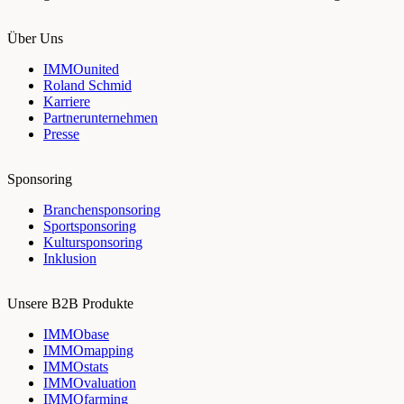
Über Uns
IMMOunited
Roland Schmid
Karriere
Partnerunternehmen
Presse
Sponsoring
Branchensponsoring
Sportsponsoring
Kultursponsoring
Inklusion
Unsere B2B Produkte
IMMObase
IMMOmapping
IMMOstats
IMMOvaluation
IMMOfarming