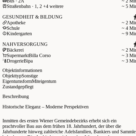
Bus · 2A
~ 2 Mi
Straßenbahn · 1, 2 +4 weitere
~ 5 Mi
GESUNDHEIT & BILDUNG
Apotheke
~ 2 Mi
Schule
~ 4 Mi
Kindergarten
~ 9 Mi
NAHVERSORGUNG
Bäckerei
~ 2 Mi
Supermarkt
Billa Corso
~ 3 Mi
Drogerie
Bipa
~ 3 Mi
Objektinformationen
Objekttyp
Sonstige
Eigentumsform
Miteigentum
Zustand
gepflegt
Beschreibung
Historische Eleganz – Moderne Perspektiven
Inmitten des ersten Wiener Gemeindebezirks erhebt sich ein
prachtvoller Bau aus dem frühen 18. Jahrhundert, der über die
Jahrhunderte hinweg zahlreiche Adelsfamilien, Bankiers und Sammle