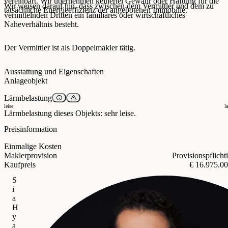
vereinbart. Wir übernehmen keinerlei Gewähr oder Haftung für die
Wir weisen darauf hin, dass zwischen dem Vermittler und dem zu
tatsächliche Energieeffizienz der angebotenen Immobilie.
vermittelnden Dritten ein familiäres oder wirtschaftliches
Naheverhältnis besteht.
Der Vermittler ist als Doppelmakler tätig.
Ausstattung und Eigenschaften
Anlageobjekt
Lärmbelastung
leise
l
Lärmbelastung dieses Objekts: sehr leise.
Preisinformation
Einmalige Kosten
Maklerprovision
Provisionspflicht
Kaufpreis
€ 16.975.0
S
i
a
H
y
a