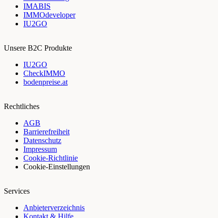
IMABIS
IMMOdeveloper
IU2GO
Unsere B2C Produkte
IU2GO
CheckIMMO
bodenpreise.at
Rechtliches
AGB
Barrierefreiheit
Datenschutz
Impressum
Cookie-Richtlinie
Cookie-Einstellungen
Services
Anbieterverzeichnis
Kontakt & Hilfe