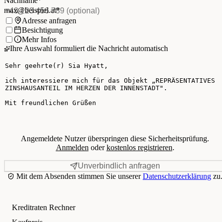
Nachname
*
Telefon
(optional)
max@beispiel.at
*
Ich möchte:
Adresse anfragen
Besichtigung
Mehr Infos
Ihre Auswahl formuliert die Nachricht automatisch
Ihre Nachricht
Angemeldete Nutzer überspringen diese Sicherheitsprüfung.
Anmelden
oder
kostenlos registrieren
.
Unverbindlich anfragen
Mit dem Absenden stimmen Sie unserer
Datenschutzerklärung
zu
Kreditraten Rechner