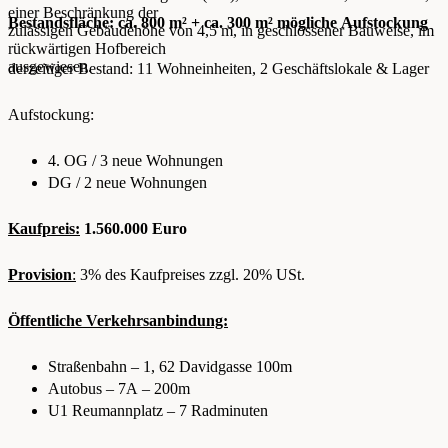
einer Beschränkung der
Bestandsfläche: ca. 800 m² + ca. 300 m² mögliche Aufstockung
zulässigen Gebäudehöhe von 4,5 m, in geschlossener Bauweise, im
rückwärtigen Hofbereich
ausgewiesen.
derzeitiger Bestand: 11 Wohneinheiten, 2 Geschäftslokale & Lager
Aufstockung:
4. OG / 3 neue Wohnungen
DG / 2 neue Wohnungen
Kaufpreis:
1.560.000 Euro
Provision
:
3% des Kaufpreises zzgl. 20% USt.
Öffentliche Verkehrsanbindung:
Straßenbahn – 1, 62 Davidgasse 100m
Autobus – 7A – 200m
U1 Reumannplatz – 7 Radminuten