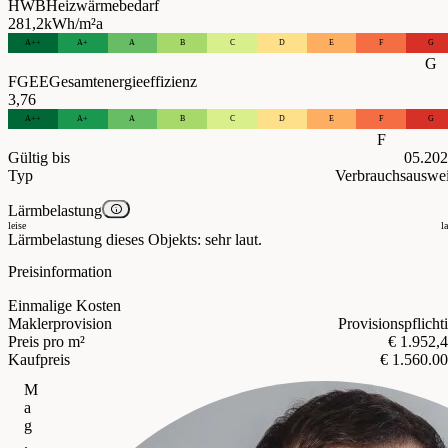
HWB
Heizwärmebedarf
281,2
kWh/m²a
A++
A+
A
B
C
D
E
F
G
G
FGEE
Gesamtenergieeffizienz
3,76
A++
A+
A
B
C
D
E
F
G
F
Gültig bis
05.20
Typ
Verbrauchsauswe
Lärmbelastung
leise
l
Lärmbelastung dieses Objekts: sehr laut.
Preisinformation
Einmalige Kosten
Maklerprovision
Provisionspflicht
Preis pro m²
€ 1.952,
Kaufpreis
€ 1.560.0
M
a
g
.