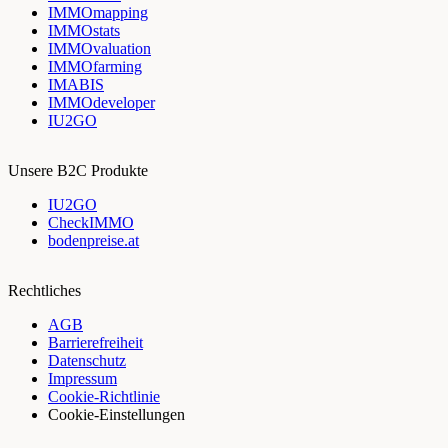
IMMOmapping
IMMOstats
IMMOvaluation
IMMOfarming
IMABIS
IMMOdeveloper
IU2GO
Unsere B2C Produkte
IU2GO
CheckIMMO
bodenpreise.at
Rechtliches
AGB
Barrierefreiheit
Datenschutz
Impressum
Cookie-Richtlinie
Cookie-Einstellungen