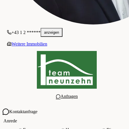
+43 1 2 ******
anzeigen
Weitere Immobilien
Anfragen
Kontaktanfrage
Ihre Kontaktdaten
Anrede