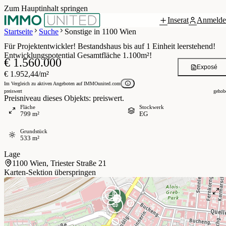
Zum Hauptinhalt springen
Inserat
Anmelde
 / 12
Startseite
Suche
Sonstige in 1100 Wien
Für Projektentwickler! Bestandshaus bis auf 1 Einheit leerstehend!
Entwicklungspotential Gesamtfläche 1.100m²!
€ 1.560.000
Exposé
€ 1.952,44/m²
Im Vergleich zu aktiven Angeboten auf IMMOunited.com
preiswert
gehob
Preisniveau dieses Objekts: preiswert.
Fläche
Stockwerk
799 m²
EG
Grundstück
533 m²
Lage
1100 Wien, Triester Straße 21
Karten-Sektion überspringen