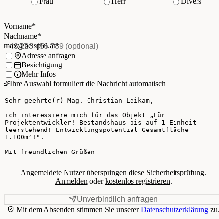
Frau
Herr
Divers
Vorname
*
(Pflichtfeld)
Nachname
*
(Pflichtfeld)
Vorname
*
E-Mail
*
(Pflichtfeld)
Nachname
*
Telefon
(optional)
max@beispiel.at
*
Ich möchte:
Adresse anfragen
Besichtigung
Mehr Infos
Ihre Auswahl formuliert die Nachricht automatisch
Ihre Nachricht
Angemeldete Nutzer überspringen diese Sicherheitsprüfung.
Anmelden
oder
kostenlos registrieren
.
Unverbindlich anfragen
Mit dem Absenden stimmen Sie unserer
Datenschutzerklärung
zu