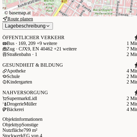
©
basemap.at
Route planen
Lagebeschreibung
ÖFFENTLICHER VERKEHR
Bus · 169, 209 +9 weitere
1 Mi
Zug · CJX9, EN 40462 +21 weitere
7 Mi
Straßenbahn · 1
2 Mi
GESUNDHEIT & BILDUNG
Apotheke
4 Mi
Schule
2 Mi
Kindergarten
2 Mi
NAHVERSORGUNG
Supermarkt
Lidl
2 Mi
Drogerie
Müller
2 Mi
Bäckerei
4 Mi
Objektinformationen
Objekttyp
Sonstige
Nutzfläche
799 m²
Stockwerk
EG
von 4