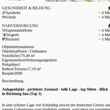
GESUNDHEIT & BILDUNG
Apotheke
~ 4 Mi
Schule
~ 4 Mi
NAHVERSORGUNG
Supermarkt
Hofer
~ 4 Mi
Drogerie
~ 4 Mi
Bäckerei
~ 5 Mi
Objektinformationen
Objekttyp
Praxis / Ordination
Nutzfläche
179,49 m²
Eigentumsform
Wohnungseigentum
Parkplätze
2
Balkon/Terrasse
17,10 m²
Baujahr
2008
Beschreibung
Anlageobjekt - perfekter Zustand - tolle Lage - top Miete - Blick
in Richtung Inn (Top 3)
In sehr schöner Lage von Schärding unweit der deutschen Grenze un
wenige Gehminuten vom Stadtplatz entfernt, wird diese top vermietet