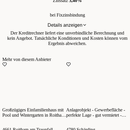
Zinssatz
3,40%
bei Fixzinsbindung
Details anzeigen
Der Kreditrechner liefert eine unverbindliche Berechnung und
kein Angebot. Tatsächliche Konditionen und Kosten können vom
Ergebnis abweichen.
Mehr von diesem Anbieter
Großzügiges Einfamilienhaus mit
Anlageobjekt - Gewerbefläche -
Pool und Wintergarten in Roitham
perfekte Lage - gut vermietet -
am Traunfall
nahe Stadtzentrum Schärding
4661 Roitham am Traunfall
4780 Schärding