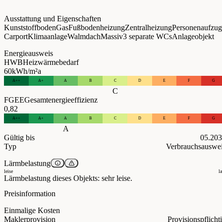
Ausstattung und Eigenschaften
Kunststoffboden
Gas
Fußbodenheizung
Zentralheizung
Personenaufzug
Carport
Klimaanlage
Walmdach
Massiv
3 separate WCs
Anlageobjekt
Energieausweis
HWB
Heizwärmebedarf
60
kWh/m²a
A++
A+
A
B
C
D
E
F
G
C
FGEE
Gesamtenergieeffizienz
0,82
A++
A+
A
B
C
D
E
F
G
A
Gültig bis
05.20
Typ
Verbrauchsauswe
Lärmbelastung
leise
l
Lärmbelastung dieses Objekts: sehr leise.
Preisinformation
Einmalige Kosten
Maklerprovision
Provisionspflicht