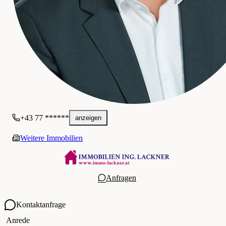
+43 77 ******
anzeigen
Weitere Immobilien
Anfragen
Kontaktanfrage
Ihre Kontaktdaten
Anrede