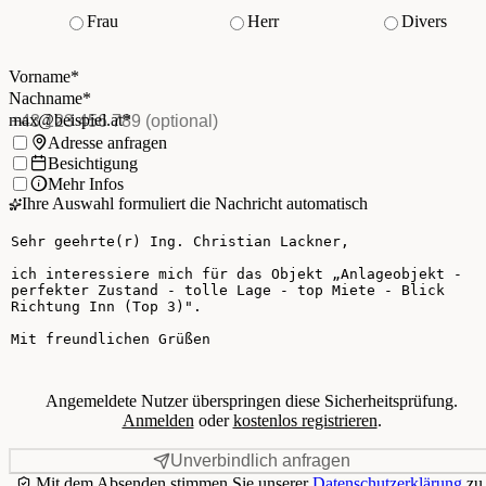
Frau
Herr
Divers
Vorname
*
(Pflichtfeld)
Nachname
*
(Pflichtfeld)
Vorname
*
E-Mail
*
(Pflichtfeld)
Nachname
*
Telefon
(optional)
max@beispiel.at
*
Ich möchte:
Adresse anfragen
Besichtigung
Mehr Infos
Ihre Auswahl formuliert die Nachricht automatisch
Ihre Nachricht
Angemeldete Nutzer überspringen diese Sicherheitsprüfung.
Anmelden
oder
kostenlos registrieren
.
Unverbindlich anfragen
Mit dem Absenden stimmen Sie unserer
Datenschutzerklärung
zu