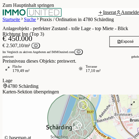
Zum Hauptinhalt springen
Inserat
Anmelde
 / 14
Startseite
Suche
Praxis / Ordination in 4780 Schärding
Anlageobjekt - perfekter Zustand - tolle Lage - top Miete - Blick
Richtung Inn (Top 3)
€ 450.000
Exposé
€ 2.507,10/m²
Im Vergleich zu aktiven Angeboten auf IMMOunited.com
preiswert
gehob
Preisniveau dieses Objekts: preiswert.
Fläche
Terrasse
179,49 m²
17,10 m²
Lage
4780 Schärding
Karten-Sektion überspringen
©
basemap.at