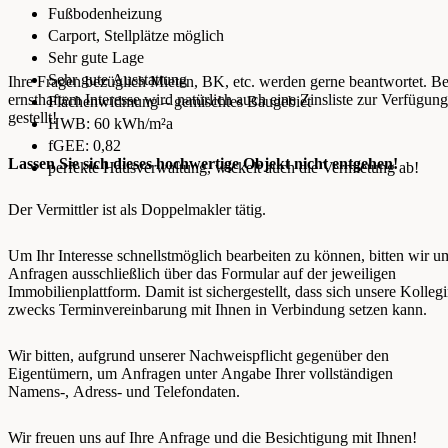
Fußbodenheizung
Carport, Stellplätze möglich
Sehr gute Lage
Sehr gute Ausstattung
Ihre Fragen bezüglich Mieten, BK, etc. werden gerne beantwortet. Be
ernsthaftem Interesse wird natürlich auch eine Zinsliste zur Verfügung
Flächenwidmung – gemischtes Baugebiet
gestellt!
HWB: 60 kWh/m²a
fGEE: 0,82
Lassen Sie sich dieses hochwertige Objekt nicht entgehen!
perfekte Hausverwaltung, wickelt auch die Vermietung ab!
Der Vermittler ist als Doppelmakler tätig.
Um Ihr Interesse schnellstmöglich bearbeiten zu können, bitten wir u
Anfragen ausschließlich über das Formular auf der jeweiligen
Immobilienplattform. Damit ist sichergestellt, dass sich unsere Kolleg
zwecks Terminvereinbarung mit Ihnen in Verbindung setzen kann.
Wir bitten, aufgrund unserer Nachweispflicht gegenüber den
Eigentümern, um Anfragen unter Angabe Ihrer vollständigen
Namens-, Adress- und Telefondaten.
Wir freuen uns auf Ihre Anfrage und die Besichtigung mit Ihnen!