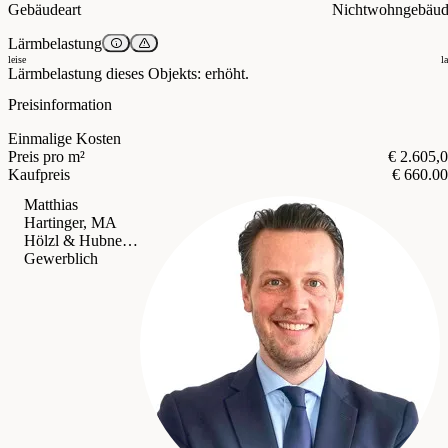
Gebäudeart
Nichtwohngebäu
Lärmbelastung
leise
l
Lärmbelastung dieses Objekts: erhöht.
Preisinformation
Einmalige Kosten
Preis pro m²
€ 2.605,
Kaufpreis
€ 660.0
Matthias
Hartinger, MA
Hölzl & Hubner Immobilien GmbH
Gewerblich