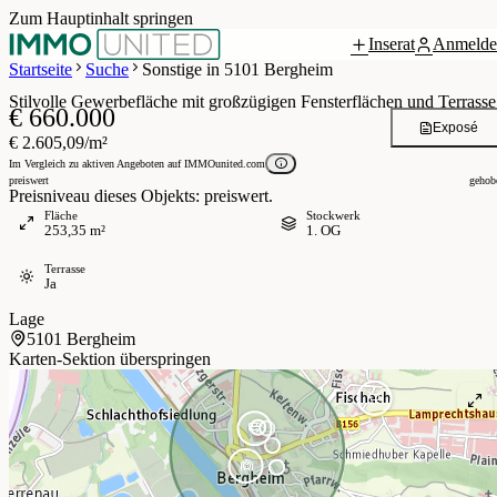
Zum Hauptinhalt springen
Inserat
Anmelde
Grundriss
 / 8
Startseite
Suche
Sonstige in 5101 Bergheim
Stilvolle Gewerbefläche mit großzügigen Fensterflächen und Terrasse
€ 660.000
Exposé
€ 2.605,09/m²
Im Vergleich zu aktiven Angeboten auf IMMOunited.com
preiswert
gehob
Preisniveau dieses Objekts: preiswert.
Fläche
Stockwerk
253,35 m²
1. OG
Terrasse
Ja
Lage
5101 Bergheim
Karten-Sektion überspringen