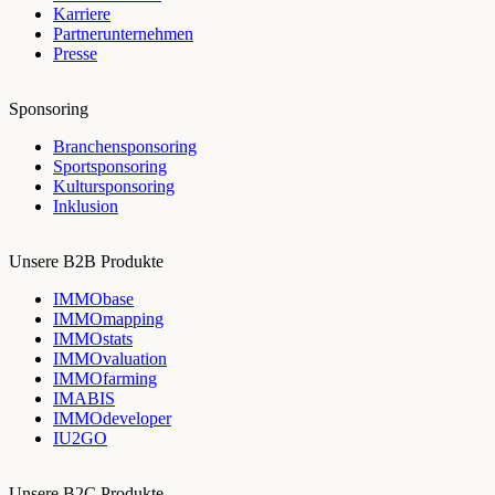
Karriere
Partnerunternehmen
Presse
Sponsoring
Branchensponsoring
Sportsponsoring
Kultursponsoring
Inklusion
Unsere B2B Produkte
IMMObase
IMMOmapping
IMMOstats
IMMOvaluation
IMMOfarming
IMABIS
IMMOdeveloper
IU2GO
Unsere B2C Produkte