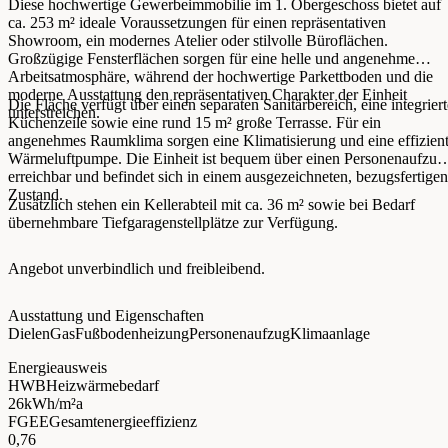
Diese hochwertige Gewerbeimmobilie im 1. Obergeschoss bietet auf
ca. 253 m² ideale Voraussetzungen für einen repräsentativen
Showroom, ein modernes Atelier oder stilvolle Büroflächen.
Großzügige Fensterflächen sorgen für eine helle und angenehme
Arbeitsatmosphäre, während der hochwertige Parkettboden und die
moderne Ausstattung den repräsentativen Charakter der Einheit
Die Fläche verfügt über einen separaten Sanitärbereich, eine integriert
unterstreichen.
Küchenzeile sowie eine rund 15 m² große Terrasse. Für ein
angenehmes Raumklima sorgen eine Klimatisierung und eine effizien
Wärmeluftpumpe. Die Einheit ist bequem über einen Personenaufzug
erreichbar und befindet sich in einem ausgezeichneten, bezugsfertigen
Zustand.
Zusätzlich stehen ein Kellerabteil mit ca. 36 m² sowie bei Bedarf
übernehmbare Tiefgaragenstellplätze zur Verfügung.
Angebot unverbindlich und freibleibend.
Ausstattung und Eigenschaften
Dielen
Gas
Fußbodenheizung
Personenaufzug
Klimaanlage
Energieausweis
HWB
Heizwärmebedarf
26
kWh/m²a
FGEE
Gesamtenergieeffizienz
0,76