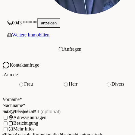
0043 ******
anzeigen
Weitere Immobilien
Anfragen
Kontaktanfrage
Ihre Kontaktdaten
Anrede
Frau
Herr
Divers
Vorname
*
(Pflichtfeld)
Nachname
*
(Pflichtfeld)
Vorname
*
E-Mail
*
(Pflichtfeld)
Nachname
*
Telefon
(optional)
max@beispiel.at
*
Ich möchte:
Adresse anfragen
Besichtigung
Mehr Infos
Ihre Auswahl formuliert die Nachricht automatisch