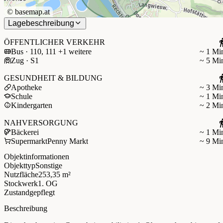
©
basemap.at
Lagebeschreibung
ÖFFENTLICHER VERKEHR
Bus · 110, 111 +1 weitere
~ 1 Mi
Zug · S1
~ 5 Mi
GESUNDHEIT & BILDUNG
Apotheke
~ 3 Mi
Schule
~ 1 Mi
Kindergarten
~ 2 Mi
NAHVERSORGUNG
Bäckerei
~ 1 Mi
Supermarkt
Penny Markt
~ 9 Mi
Objektinformationen
Objekttyp
Sonstige
Nutzfläche
253,35 m²
Stockwerk
1. OG
Zustand
gepflegt
Beschreibung