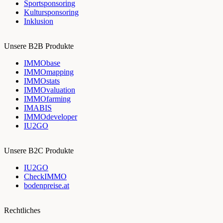
Sportsponsoring
Kultursponsoring
Inklusion
Unsere B2B Produkte
IMMObase
IMMOmapping
IMMOstats
IMMOvaluation
IMMOfarming
IMABIS
IMMOdeveloper
IU2GO
Unsere B2C Produkte
IU2GO
CheckIMMO
bodenpreise.at
Rechtliches