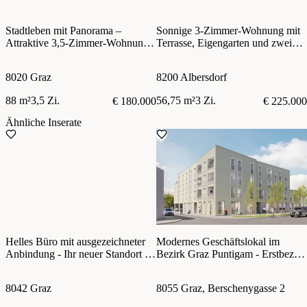
Stadtleben mit Panorama –
Sonnige 3-Zimmer-Wohnung mit
Attraktive 3,5-Zimmer-Wohnung
Terrasse, Eigengarten und zwei
in Graz mit Wohnrecht zu kaufen!
Autoabstellplätzen nahe Gleisdorf
8020 Graz
8200 Albersdorf
88 m²
3,5 Zi.
56,75 m²
3 Zi.
€ 180.000
€ 225.000
Ähnliche Inserate
Helles Büro mit ausgezeichneter
Modernes Geschäftslokal im
Anbindung - Ihr neuer Standort im
Bezirk Graz Puntigam - Erstbezug
Grazer Süden!
!
8042 Graz
8055 Graz, Berschenygasse 2