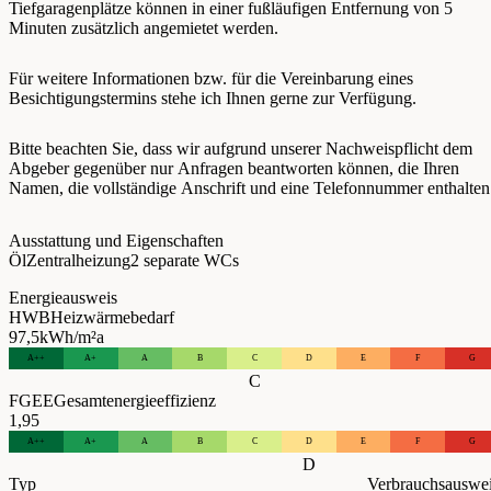
Tiefgaragenplätze können in einer fußläufigen Entfernung von 5
Minuten zusätzlich angemietet werden.
Für weitere Informationen bzw. für die Vereinbarung eines
Besichtigungstermins stehe ich Ihnen gerne zur Verfügung.
Bitte beachten Sie, dass wir aufgrund unserer Nachweispflicht dem
Abgeber gegenüber nur Anfragen beantworten können, die Ihren
Namen, die vollständige Anschrift und eine Telefonnummer enthalten
Ausstattung und Eigenschaften
Öl
Zentralheizung
2 separate WCs
Energieausweis
HWB
Heizwärmebedarf
97,5
kWh/m²a
A++
A+
A
B
C
D
E
F
G
C
FGEE
Gesamtenergieeffizienz
1,95
A++
A+
A
B
C
D
E
F
G
D
Typ
Verbrauchsauswe