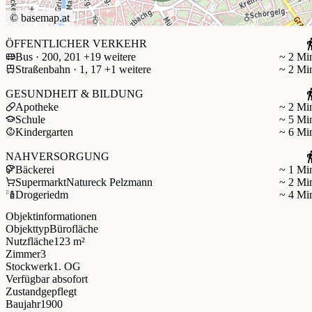
©
basemap.at
ÖFFENTLICHER VERKEHR
Bus · 200, 201 +19 weitere
~ 2 Mi
Straßenbahn · 1, 17 +1 weitere
~ 2 Mi
GESUNDHEIT & BILDUNG
Apotheke
~ 2 Mi
Schule
~ 5 Mi
Kindergarten
~ 6 Mi
NAHVERSORGUNG
Bäckerei
~ 1 Mi
Supermarkt
Natureck Pelzmann
~ 2 Mi
Drogerie
dm
~ 4 Mi
Objektinformationen
Objekttyp
Bürofläche
Nutzfläche
123 m²
Zimmer
3
Stockwerk
1. OG
Verfügbar ab
sofort
Zustand
gepflegt
Baujahr
1900