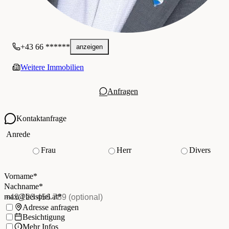
+43 66 ******
anzeigen
Weitere Immobilien
Anfragen
Kontaktanfrage
Ihre Kontaktdaten
Anrede
Frau
Herr
Divers
Vorname
*
(Pflichtfeld)
Nachname
*
(Pflichtfeld)
Vorname
*
E-Mail
*
(Pflichtfeld)
Nachname
*
Telefon
(optional)
max@beispiel.at
*
Ich möchte:
Adresse anfragen
Besichtigung
Mehr Infos