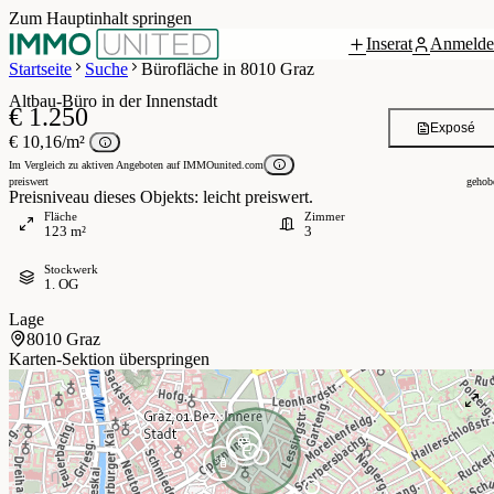
Zum Hauptinhalt springen
Inserat
Anmelde
 / 6
Startseite
Suche
Bürofläche in 8010 Graz
Altbau-Büro in der Innenstadt
€ 1.250
Exposé
€ 10,16/m²
Im Vergleich zu aktiven Angeboten auf IMMOunited.com
preiswert
gehob
Preisniveau dieses Objekts: leicht preiswert.
Fläche
Zimmer
123 m²
3
Stockwerk
1. OG
Lage
8010 Graz
Karten-Sektion überspringen