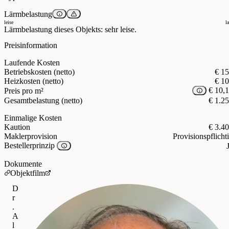
Lärmbelastung
leise
l
Lärmbelastung dieses Objekts: sehr leise.
Preisinformation
Laufende Kosten
Betriebskosten (netto)
€ 1
Heizkosten (netto)
€ 1
€ 10,
Preis pro m²
Gesamtbelastung (netto)
€ 1.2
Einmalige Kosten
Kaution
€ 3.4
Maklerprovision
Provisionspflicht
Bestellerprinzip
Dokumente
Objektfilm
D
r
.
A
l