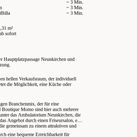
~ 3 Min.
m
~ 3 Min.
t
Billa
~ 3 Min.
,31 m²
ab sofort
der Hauptplatzpassage Neunkirchen und
tzung.
n hellen Verkaufsraum, der individuell
etet die Möglichkeit, eine Küche oder
igen Branchenmix, der für eine
d Boutique Momo sind hier auch mehrere
arunter das Ambulatorium Neunkirchen, die
 das Angebot durch einen Friseursalon, eine
 die gemeinsam zu einem attraktiven und
rch eine bequeme Erreichbarkeit für