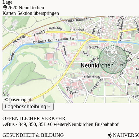
Lage
2620 Neunkirchen
Karten-Sektion überspringen
©
basemap.at
Lagebeschreibung
+
−
ÖFFENTLICHER VERKEHR
Bus · 349, 350, 351 +6 weitere
Neunkirchen Busbahnhof
GESUNDHEIT & BILDUNG
NAHVERS