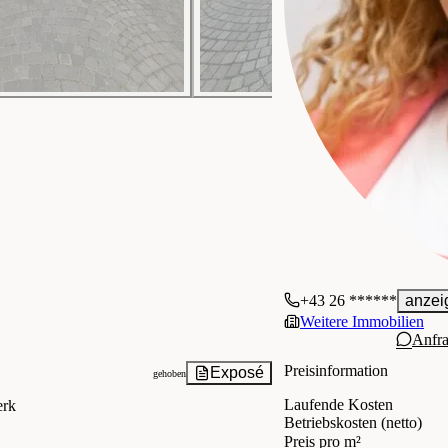
+43 26 ******
anzei
Weitere Immobilien
Anfr
Preisinformation
Exposé
gehoben
Laufende Kosten
erk
Betriebskosten (netto)
Preis pro m²