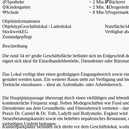
Apotheke
~ 2 Min.
Bäckerei
Kindergarten
~ 2 Min.
Drogerie
d
Schule
~ 8 Min.
Supermark
Objektinformationen
Objekttyp
Geschäftslokal / Ladenlokal
Nutzfläche
34
Stockwerk
EG
Verfügbar ab
Zustand
gepflegt
Beschreibung
Die rund 34 m² große Geschäftsfläche befindet sich im Erdgeschoß 
eignet sich ideal für Einzelhandelsbetriebe, Dienstleister oder Büronu
Das Lokal verfügt über einen großzügigen Eingangsbereich sowie eine
gestaltet werden kann. Ein weiterer Raum steht zur Verfügung und bi
Teeküche einzubauen – ideal als Aufenthalts- oder Arbeitsbereich.
Die Hauptplatzpassage überzeugt durch einen vielfältigen und lebend
kontinuierliche Frequenz sorgt. Neben Modegeschäften wie Fussl un
Dienstleister aus dem Gesundheits- und Fitnessbereich vertreten – d
Praxis Dr. Carniel & Dr. Toth, Ladyfit und Bodystudio. Ergänzt wird
Steuerberatungskanzlei sowie ein beliebtes nepalesisches Restaurant,
vielseitigen Umfeld beitragen.
Kundenparkplätze befinden sich direkt vor dem Geschäftslokal, wodu