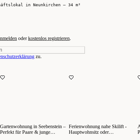
nmelden
oder
kostenlos registrieren
.
n
nschutzerklärung
zu.
Gartenwohnung in Seebenstein –
Ferienwohnung nahe Skilift -
A
Perfekt für Paare & junge
Hauptwohnsitz oder
Familien!
Nebenwohnsitz möglich!
Z