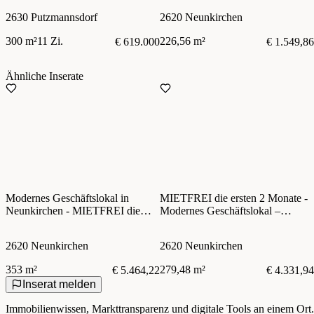
2630 Putzmannsdorf
2620 Neunkirchen
300 m²
11 Zi.
226,56 m²
€ 619.000
€ 1.549,86
Ähnliche Inserate
Modernes Geschäftslokal in
MIETFREI die ersten 2 Monate -
Neunkirchen - MIETFREI die
Modernes Geschäftslokal –
ersten 2 Monate – variable
variable Verkaufs- und
Verkaufs- und
Präsentationsflächen in
2620 Neunkirchen
2620 Neunkirchen
Präsentationsflächen - barrierefrei
Neunkirchen
353 m²
279,48 m²
€ 5.464,22
€ 4.331,94
Inserat melden
Immobilienwissen, Markttransparenz und digitale Tools an einem Ort.