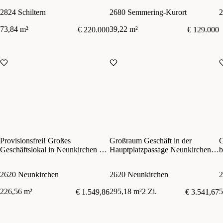
6
2824 Schiltern
2680 Semmering-Kurort
2
73,84 m²
39,22 m²
€ 220.000
€ 129.000
Provisionsfrei! Großes
Großraum Geschäft in der
G
Geschäftslokal in Neunkirchen zu
Hauptplatzpassage Neunkirchen
b
vermieten!
zu mieten!
2620 Neunkirchen
2620 Neunkirchen
2
226,56 m²
295,18 m²
2 Zi.
5
€ 1.549,86
€ 3.541,67