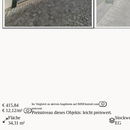
Im Vergleich zu aktiven Angeboten auf IMMOunited.com
€ 415,84
preiswert
€ 12,12/m²
Preisniveau dieses Objekts: leicht preiswert.
Fläche
Stockw
34,31 m²
EG