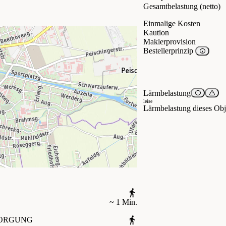
Gesamtbelastung (netto)
Einmalige Kosten
Kaution
Maklerprovision
Bestellerprinzip
Lärmbelastung
leise
Lärmbelastung dieses Obje
~ 1 Min.
ORGUNG