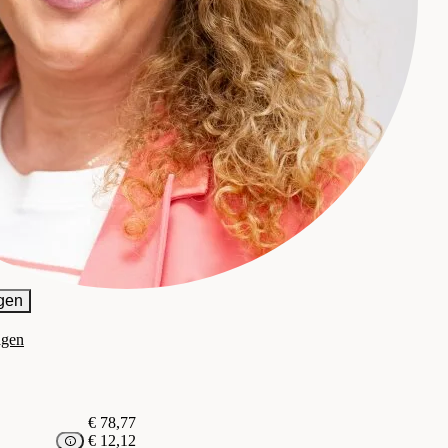
gen
agen
€ 78,77
€ 12,12