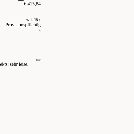
€ 415,84
€ 1.497
Provisionspflichtig
Ja
laut
kts: sehr leise.