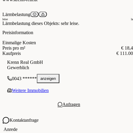
Lärmbelastung
leise
l
Lärmbelastung dieses Objekts: sehr leise.
Preisinformation
Einmalige Kosten
Preis pro m²
€ 18,
Kaufpreis
€ 111.0
Krenn Real GmbH
Gewerblich
0043 ******
anzeigen
Weitere Immobilien
Anfragen
Kontaktanfrage
Ihre Kontaktdaten
Anrede