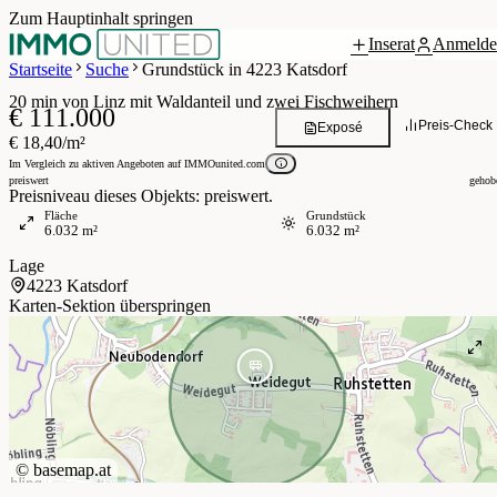
Zum Hauptinhalt springen
Inserat
Anmelde
 / 11
Startseite
Suche
Grundstück in 4223 Katsdorf
20 min von Linz mit Waldanteil und zwei Fischweihern
€ 111.000
Preis-Check
Exposé
€ 18,40/m²
Im Vergleich zu aktiven Angeboten auf IMMOunited.com
preiswert
gehob
Preisniveau dieses Objekts: preiswert.
Fläche
Grundstück
6.032 m²
6.032 m²
Lage
4223 Katsdorf
Karten-Sektion überspringen
©
basemap.at