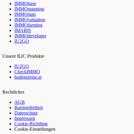
IMMObase
IMMOmapping
IMMOstats
IMMOvaluation
IMMOfarming
IMABIS
IMMOdeveloper
IU2GO
Unsere B2C Produkte
IU2GO
CheckIMMO
bodenpreise.at
Rechtliches
AGB
Barrierefreiheit
Datenschutz
Impressum
Cookie-Richtlinie
Cookie-Einstellungen