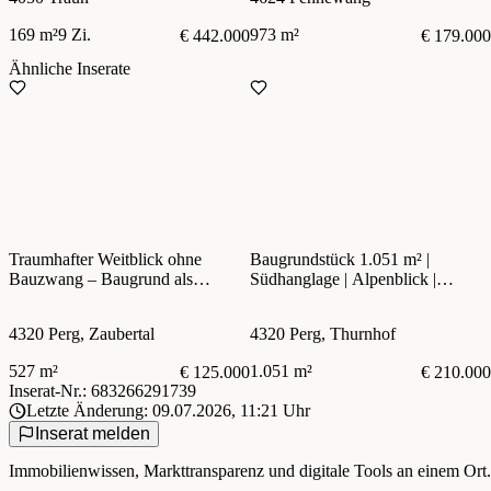
169 m²
9 Zi.
973 m²
€ 442.000
€ 179.000
Ähnliche Inserate
Traumhafter Weitblick ohne
Baugrundstück 1.051 m² |
Bauzwang – Baugrund als
Südhanglage | Alpenblick |
Eigenheim oder Anlage
Thurnhof bei Perg
4320 Perg, Zaubertal
4320 Perg, Thurnhof
527 m²
1.051 m²
€ 125.000
€ 210.000
Inserat-Nr.: 683266291739
Letzte Änderung: 09.07.2026, 11:21 Uhr
Inserat melden
Immobilienwissen, Markttransparenz und digitale Tools an einem Ort.