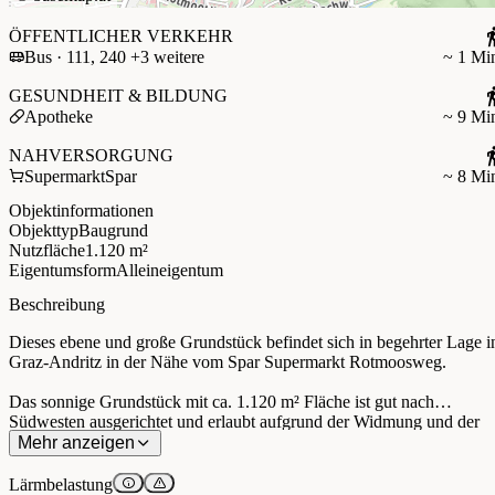
ÖFFENTLICHER VERKEHR
Bus · 111, 240 +3 weitere
~ 1 Mi
GESUNDHEIT & BILDUNG
Apotheke
~ 9 Mi
NAHVERSORGUNG
Supermarkt
Spar
~ 8 Mi
Objektinformationen
Objekttyp
Baugrund
Nutzfläche
1.120 m²
Eigentumsform
Alleineigentum
Beschreibung
Dieses ebene und große Grundstück befindet sich in begehrter Lage i
Graz-Andritz in der Nähe vom Spar Supermarkt Rotmoosweg.
Das sonnige Grundstück mit ca. 1.120 m² Fläche ist gut nach
Südwesten ausgerichtet und erlaubt aufgrund der Widmung und der
Bebauungsdichte (WA 0,3-0,6) grundsätzlich eine großvolumige
Mehr anzeigen
Bebauung.
Lärmbelastung