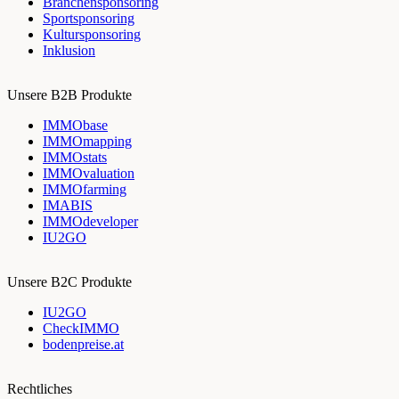
Branchensponsoring
Sportsponsoring
Kultursponsoring
Inklusion
Unsere B2B Produkte
IMMObase
IMMOmapping
IMMOstats
IMMOvaluation
IMMOfarming
IMABIS
IMMOdeveloper
IU2GO
Unsere B2C Produkte
IU2GO
CheckIMMO
bodenpreise.at
Rechtliches