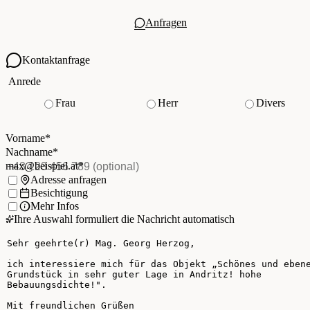
Anfragen
Kontaktanfrage
Ihre Kontaktdaten
Anrede
Frau
Herr
Divers
Vorname
*
(Pflichtfeld)
Nachname
*
(Pflichtfeld)
Vorname
*
E-Mail
*
(Pflichtfeld)
Nachname
*
Telefon
(optional)
max@beispiel.at
*
Ich möchte:
Adresse anfragen
Besichtigung
Mehr Infos
Ihre Auswahl formuliert die Nachricht automatisch
Ihre Nachricht