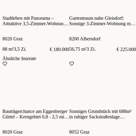
Stadtleben mit Panorama –
Gartentraum nahe Gleisdorf:
Attraktive 3,5-Zimmer-Wohnung
Sonnige 3-Zimmer-Wohnung mit
in Graz mit Wohnrecht zu kaufen!
Terrasse, Eigengarten und zwei
Autoabstellplätzen
8020 Graz
8200 Albersdorf
88 m²
3,5 Zi.
56,75 m²
3 Zi.
€ 180.000
€ 225.000
Ähnliche Inserate
Bauträgerchance am Eggenberger
Sonniges Grundstück mit 688m²
Gürtel – Kerngebiet 0,8 - 2,5 mit
in ruhiger Sackstraßenlage
großem Potenzial!
Richtung Thalersee
8020 Graz
8052 Graz