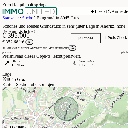
Zum Hauptinhalt springen
Inserat
Anmelde
 / 6
Startseite
Suche
Baugrund in 8045 Graz
Schönes und ebenes Grundstück in sehr guter Lage in Andritz! hohe
Bebauungsdichte!
€ 395.000
Preis-Check
Exposé
€ 352,68/m²
Im Vergleich zu aktiven Angeboten auf IMMOunited.com
preiswert
gehob
Preisniveau dieses Objekts: leicht preiswert.
Fläche
Grundstück
1.120 m²
1.120 m²
Lage
8045 Graz
Karten-Sektion überspringen
©
basemap.at