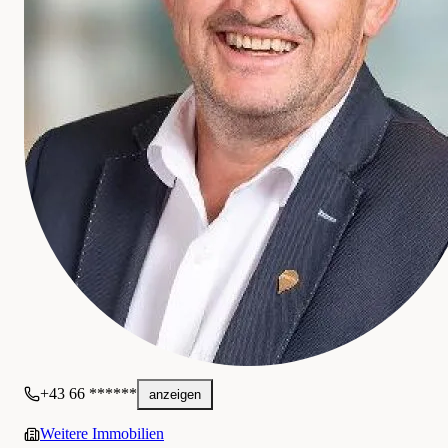
o
g
REMAX Classic
Gewerblich
+43 66 ******
anzeigen
Weitere Immobilien