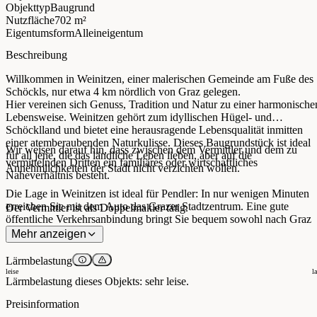
Objekttyp
Baugrund
Nutzfläche
702 m²
Eigentumsform
Alleineigentum
Beschreibung
Willkommen in Weinitzen, einer malerischen Gemeinde am Fuße des
Schöckls, nur etwa 4 km nördlich von Graz gelegen.
Hier vereinen sich Genuss, Tradition und Natur zu einer harmonische
Lebensweise. Weinitzen gehört zum idyllischen Hügel- und
Schöcklland und bietet eine herausragende Lebensqualität inmitten
einer atemberaubenden Naturkulisse. Dieses Baugrundstück ist ideal
Wir weisen darauf hin, dass zwischen dem Vermittler und dem zu
für all jene, die das ländliche Leben lieben, aber auf die
vermittelnden Dritten ein familiäres oder wirtschaftliches
Annehmlichkeiten der Stadt nicht verzichten wollen.
Naheverhältnis besteht.
Die Lage in Weinitzen ist ideal für Pendler: In nur wenigen Minuten
erreichen Sie mit dem Auto das Grazer Stadtzentrum. Eine gute
Der Vermittler ist als Doppelmakler tätig.
öffentliche Verkehrsanbindung bringt Sie bequem sowohl nach Graz
als auch in Richtung Weiz. Die Landesstraße von Graz nach St.
Mehr anzeigen
Radegund führt direkt durch das Naherholungsgebiet des Schöckls,
das sich in unmittelbarer Nähe befindet. Der Grazer Hauptbahnhof ist
Lärmbelastung
etwa 10 km entfernt, und auch die Pyhrn Autobahn A9
leise
l
Lärmbelastung dieses Objekts: sehr leise.
(Anschlussstelle Gratkorn) liegt in nur 10 km Entfernung. Für
Fernreisende ist der Flughafen Graz in etwa 20 km schnell zu
Preisinformation
erreichen.