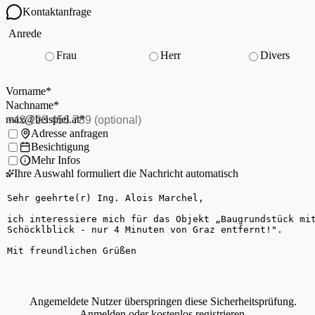
Kontaktanfrage
Ihre Kontaktdaten
Anrede
Frau
Herr
Divers
Vorname
*
(Pflichtfeld)
Nachname
*
(Pflichtfeld)
Vorname
*
E-Mail
*
(Pflichtfeld)
Nachname
*
Telefon
(optional)
max@beispiel.at
*
Ich möchte:
Adresse anfragen
Besichtigung
Mehr Infos
Ihre Auswahl formuliert die Nachricht automatisch
Ihre Nachricht
Angemeldete Nutzer überspringen diese Sicherheitsprüfung.
Anmelden
oder
kostenlos registrieren
.