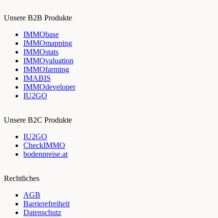
Unsere B2B Produkte
IMMObase
IMMOmapping
IMMOstats
IMMOvaluation
IMMOfarming
IMABIS
IMMOdeveloper
IU2GO
Unsere B2C Produkte
IU2GO
CheckIMMO
bodenpreise.at
Rechtliches
AGB
Barrierefreiheit
Datenschutz