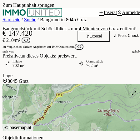
Zum Hauptinhalt springen
Inserat
Anmelde
 / 7
Startseite
Suche
Baugrund in 8045 Graz
Baugrundstück mit Schöcklblick - nur 4 Minuten von Graz entfernt!
€ 147.420
Preis-Check
Exposé
€ 210/m²
Im Vergleich zu aktiven Angeboten auf IMMOunited.com
preiswert
gehob
Preisniveau dieses Objekts: preiswert.
Fläche
Grundstück
702 m²
702 m²
Lage
8045 Graz
©
basemap.at
Objektinformationen