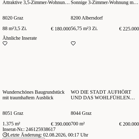
Attraktive 3,5-Zimmer-Wohnung
Sonnige 3-Zimmer-Wohnung mit
in Graz mit Wohnrecht zu kaufen!
Terrasse, Eigengarten und zwei
Autoabstellplätzen
8020 Graz
8200 Albersdorf
88 m²
3,5 Zi.
56,75 m²
3 Zi.
€ 180.000
€ 225.000
Ähnliche Inserate
Wunderschönes Baugrundstück
WO DIE STADT AUFHÖRT
mit traumhaftem Ausblick
UND DAS WOHLFÜHLEN
BEGINNT. TOP-
GRUNDSTÜCK IN FÖLLING
8051 Graz
8044 Graz
1.375 m²
700 m²
€ 390.000
€ 200.000
Inserat-Nr.: 246125938617
Letzte Änderung: 02.08.2026, 00:17 Uhr