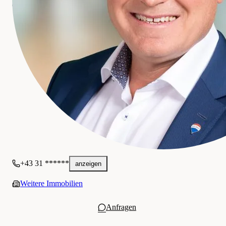
Bildungseinrichtungen, darunter die Kinderkrippe, den Kindergarten
Gewerblich
und die Volksschule Weinitzen-Niederschöckl. Auch musikalische
Angebote, wie die Musikschule für Steirische Harmonika, sorgen für
eine vielseitige Förderung der Kleinsten.
Diese Bauplätze bieten die perfekte Kombination aus ruhigem,
naturnahem Wohnen und einer ausgezeichneten Anbindung an die
städtische Infrastruktur. Ob Familien mit Kindern oder Pendler – jeder
findet hier den idealen Lebensraum. Genießen Sie die Ruhe abseits de
Stadt und gleichzeitig die schnelle Erreichbarkeit von Graz.
Herr Mag. Birringer wurde als Vertragserrichter für die Erstellung des
Kaufvertrags und die Abwicklung festgelegt. Die Vertragskosten
belaufen sich pauschal auf € 3.500,- pro Grundstück.
Für weitere Informationen bzw. für die Vereinbarung eines
Besichtigungstermins stehe ich Ihnen gerne zur Verfügung.
+43 31 ******
anzeigen
Bitte beachten Sie, dass wir aufgrund unserer Nachweispflicht dem
Abgeber gegenüber nur Anfragen beantworten können, die Ihren
Weitere Immobilien
Namen, die vollständige Anschrift und eine Telefonnummer enthalten
Anfragen