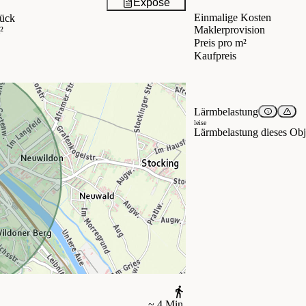
Exposé
Einmalige Kosten
ück
Maklerprovision
²
Preis pro m²
Kaufpreis
Lärmbelastung
leise
Lärmbelastung dieses Obje
~ 4 Min.