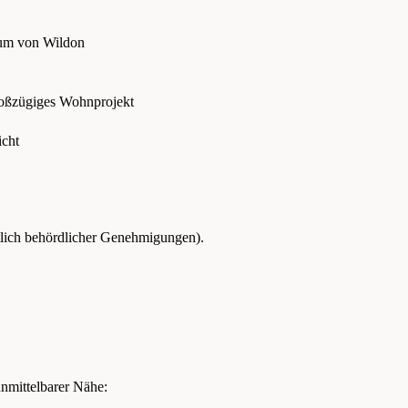
rum von Wildon
roßzügiges Wohnprojekt
icht
tlich behördlicher Genehmigungen).
unmittelbarer Nähe: