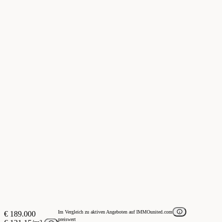
Im Vergleich zu aktiven Angeboten auf IMMOunited.com
€ 189.000
preiswert