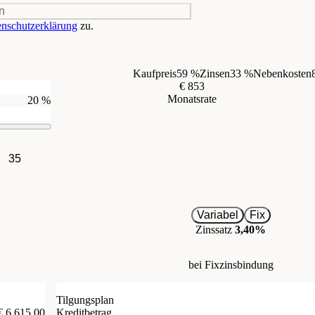
n
nschutzerklärung
zu.
Kaufpreis
59 %
Zinsen
33 %
Nebenkosten
€ 853
Monatsrate
20 %
35
Variabel
Fix
Zinssatz
3,40%
bei Fixzinsbindung
Tilgungsplan
€ 6.615,00
Kreditbetrag