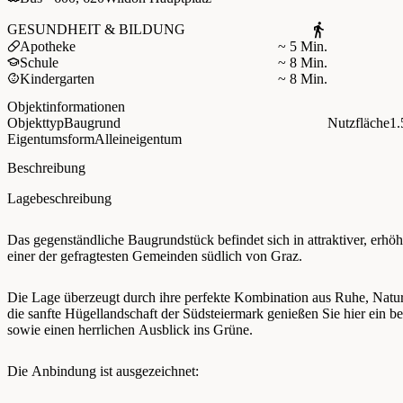
−
GESUNDHEIT & BILDUNG
Apotheke
~ 5 Min.
Schule
~ 8 Min.
Kindergarten
~ 8 Min.
Objektinformationen
Objekttyp
Baugrund
Nutzfläche
1.
Eigentumsform
Alleineigentum
Beschreibung
Lagebeschreibung
Das gegenständliche Baugrundstück befindet sich in attraktiver, erh
einer der gefragtesten Gemeinden südlich von Graz.
Die Lage überzeugt durch ihre perfekte Kombination aus Ruhe, Natur 
die sanfte Hügellandschaft der Südsteiermark genießen Sie hier ein 
sowie einen herrlichen Ausblick ins Grüne.
Die Anbindung ist ausgezeichnet: