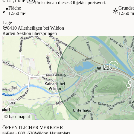
€ 121,15/m²
Preisniveau dieses Objekts: preiswert.
Fläche
Grundst
1.560 m²
1.560 m
Lage
8410 Allerheiligen bei Wildon
Karten-Sektion überspringen
©
basemap.at
+
ÖFFENTLICHER VERKEHR
Bus · 600, 620
Wildon Hauptplatz