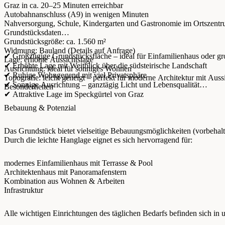
Graz in ca. 20–25 Minuten erreichbar
Autobahnanschluss (A9) in wenigen Minuten
Nahversorgung, Schule, Kindergarten und Gastronomie im Ortszent
Grundstücksdaten
Grundstücksgröße: ca. 1.560 m²
Widmung: Bauland (Details auf Anfrage)
✔ Großzügige Grundstücksfläche – ideal für Einfamilienhaus oder g
Lage: erhöhte Aussichtslage
✔ Erhöhte Lage mit Weitblick über die südsteirische Landschaft
Ausrichtung: ideal für sonniges Wohnen
✔ Ruhige Wohngegend mit viel Privatsphäre
Topografie: leicht geneigt – perfekt für moderne Architektur mit Auss
✔ Sonnige Ausrichtung – ganztägig Licht und Lebensqualität
Besonderheiten
✔ Attraktive Lage im Speckgürtel von Graz
Bebauung & Potenzial
Das Grundstück bietet vielseitige Bebauungsmöglichkeiten (vorbehal
Durch die leichte Hanglage eignet es sich hervorragend für:
modernes Einfamilienhaus mit Terrasse & Pool
Architektenhaus mit Panoramafenstern
Kombination aus Wohnen & Arbeiten
Infrastruktur
Alle wichtigen Einrichtungen des täglichen Bedarfs befinden sich in 