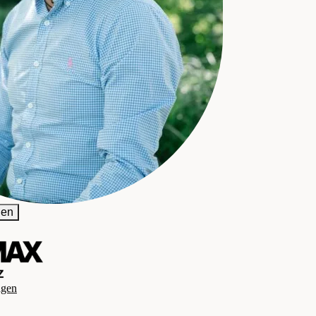
gen
agen