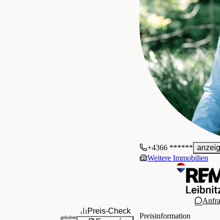
+4366 ******
anzei
Weitere Immobilien
Anfr
Preis-Check
Preisinformation
gehoben