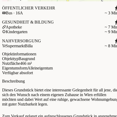
ÖFFENTLICHER VERKEHR
Bus · 16A
~ 3 Mi
GESUNDHEIT & BILDUNG
Apotheke
~ 7 Mi
Kindergarten
~ 9 Mi
NAHVERSORGUNG
Supermarkt
Billa
~ 8 Mi
Objektinformationen
Objekttyp
Baugrund
Nutzfläche
466 m²
Eigentumsform
Alleineigentum
Verfügbar ab
sofort
Beschreibung
Dieses Grundstück bietet eine interessante Gelegenheit für all jene, di
sich den Wunsch nach einem eigenen Zuhause in Wien erfüllen
möchten und dabei Wert auf eine ruhige, gewachsene Wohnumgebun
mit guter Nutzbarkeit legen.
Zum Verkauf gelangt ein aufgeschlossenes Grundstück in angenehme