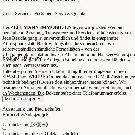
Unser Service – Vertrauen. Service. Qualität.
Bei
ZELLMANN IMMOBILIEN
legen wir größten Wert auf
persönliche Beratung, Transparenz und Service auf höchstem Niveau.
Jede Besichtigung ist unverbindlich und findet in entspannter
Atmosphäre statt. Nach Vertragsabschluss übernehmen wir
selbstverständlich sämtliche Formalitäten – von der
Übergabedokumentation bis zur Abstimmung mit Hausverwaltung u
Rechtliche Hinweise
Energieversorgern. Ihr Anliegen ist bei uns in den besten Händen –
auch nach Vertragsabschluss.
Bitte überprüfen Sie nach Übermittlung Ihrer Anfrage auch Ihren
SPAM- bzw. WERBE-Ordner, da automatisierte E-Mail-Zustellunge
technisch bedingt fallweise dort eingeordnet werden können. Wir
bearbeiten Anfragen üblicherweise innerhalb weniger Stunden, auch
an Wochenenden. Die Bekanntgabe einer Telefonnummer erfolgt
freiwillig; diese kann ausschließlich zur ergänzenden Verständigung (
Mehr anzeigen
B. SMS-Benachrichtigung über die Exposé-Übermittlung) verwendet
Ausstattung und Eigenschaften
werden. Dieses Angebot ist unverbindlich und freibleibend. Alle
Barrierefrei
Anlageobjekt
Angaben erfolgen auf Basis von Informationen des Eigentümers und
vorliegenden Unterlagen; eine Haftung für Richtigkeit, Vollständigkei
Lärmbelastung
und Aktualität wird nicht übernommen. Änderungen, Irrtümer,
leise
l
Zwischenverkauf sowie Abweichungen bleiben vorbehalten.
Lärmbelastung dieses Objekts: sehr leise.