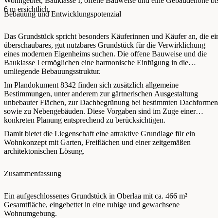
Wohngebiet, Bauklasse I, offene Bauweise und eine Gebäudehöhe bi
6 m ersichtlich.
Bebauung und Entwicklungspotenzial
Das Grundstück spricht besonders Käuferinnen und Käufer an, die ei
überschaubares, gut nutzbares Grundstück für die Verwirklichung
eines modernen Eigenheims suchen. Die offene Bauweise und die
Bauklasse I ermöglichen eine harmonische Einfügung in die
umliegende Bebauungsstruktur.
Im Plandokument 8342 finden sich zusätzlich allgemeine
Bestimmungen, unter anderem zur gärtnerischen Ausgestaltung
unbebauter Flächen, zur Dachbegrünung bei bestimmten Dachformen
sowie zu Nebengebäuden. Diese Vorgaben sind im Zuge einer
konkreten Planung entsprechend zu berücksichtigen.
Damit bietet die Liegenschaft eine attraktive Grundlage für ein
Wohnkonzept mit Garten, Freiflächen und einer zeitgemäßen
architektonischen Lösung.
Zusammenfassung
Ein aufgeschlossenes Grundstück in Oberlaa mit ca. 466 m²
Gesamtfläche, eingebettet in eine ruhige und gewachsene
Wohnumgebung.