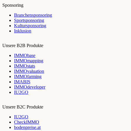
Sponsoring
Branchensponsoring
Sportsponsoring
Kultursponsoring
Inklusion
Unsere B2B Produkte
IMMObase
IMMOmapping
IMMOstats
IMMOvaluation
IMMOfarming
IMABIS
IMMOdeveloper
IU2GO
Unsere B2C Produkte
IU2GO
CheckIMMO
bodenpreise.at