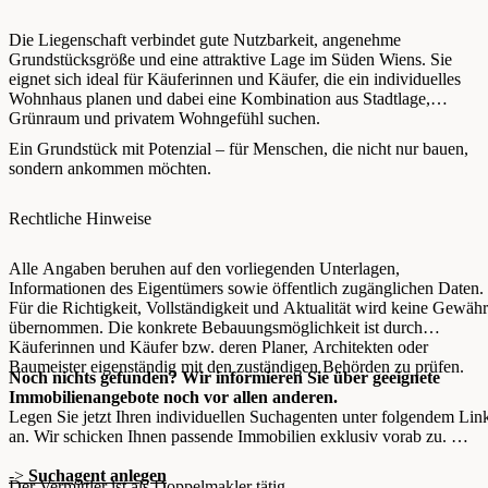
Die Liegenschaft verbindet gute Nutzbarkeit, angenehme
Grundstücksgröße und eine attraktive Lage im Süden Wiens. Sie
eignet sich ideal für Käuferinnen und Käufer, die ein individuelles
Wohnhaus planen und dabei eine Kombination aus Stadtlage,
Grünraum und privatem Wohngefühl suchen.
Ein Grundstück mit Potenzial – für Menschen, die nicht nur bauen,
sondern ankommen möchten.
Rechtliche Hinweise
Alle Angaben beruhen auf den vorliegenden Unterlagen,
Informationen des Eigentümers sowie öffentlich zugänglichen Daten.
Für die Richtigkeit, Vollständigkeit und Aktualität wird keine Gewähr
übernommen. Die konkrete Bebauungsmöglichkeit ist durch
Käuferinnen und Käufer bzw. deren Planer, Architekten oder
Baumeister eigenständig mit den zuständigen Behörden zu prüfen.
Noch nichts gefunden? Wir informieren Sie über geeignete
Immobilienangebote noch vor allen anderen.
Legen Sie jetzt Ihren individuellen Suchagenten unter folgendem Lin
an. Wir schicken Ihnen passende Immobilien exklusiv vorab zu.
->
Suchagent anlegen
Der Vermittler ist als Doppelmakler tätig.