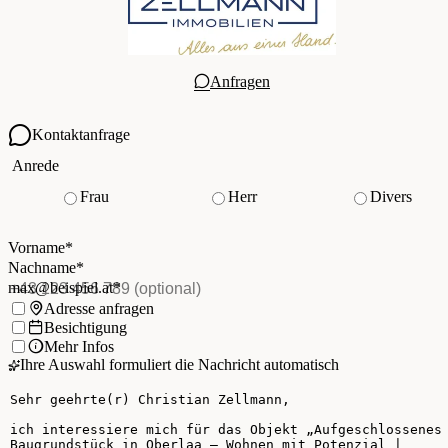
Anfragen
Kontaktanfrage
Ihre Kontaktdaten
Anrede
Frau
Herr
Divers
Vorname
*
(Pflichtfeld)
Nachname
*
(Pflichtfeld)
Vorname
*
E-Mail
*
(Pflichtfeld)
Nachname
*
Telefon
(optional)
max@beispiel.at
*
Ich möchte:
Adresse anfragen
Besichtigung
Mehr Infos
Ihre Auswahl formuliert die Nachricht automatisch
Ihre Nachricht