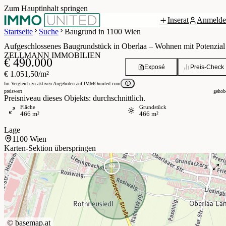
Zum Hauptinhalt springen
Inserat
Anmelde
 / 1
Startseite
Suche
Baugrund in 1100 Wien
Aufgeschlossenes Baugrundstück in Oberlaa – Wohnen mit Potenzial 
ZELLMANN IMMOBILIEN
€ 490.000
Exposé
Preis-Check
€ 1.051,50/m²
Im Vergleich zu aktiven Angeboten auf IMMOunited.com
preiswert
gehob
Preisniveau dieses Objekts: durchschnittlich.
Fläche
Grundstück
466 m²
466 m²
Lage
1100 Wien
Karten-Sektion überspringen
©
basemap.at