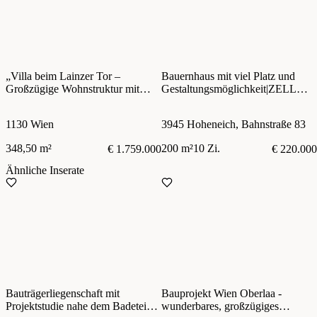
„Villa beim Lainzer Tor –
Bauernhaus mit viel Platz und
Großzügige Wohnstruktur mit
Gestaltungsmöglichkeit|ZELLM
flexiblen Etagenlösungen“ |
IMMOBILIEN
ZELLMANN IMMOBILIEN
1130 Wien
3945 Hoheneich, Bahnstraße 83
348,50 m²
200 m²
10 Zi.
€ 1.759.000
€ 220.000
Ähnliche Inserate
Bauträgerliegenschaft mit
Bauprojekt Wien Oberlaa -
Projektstudie nahe dem Badeteich
wunderbares, großzügiges