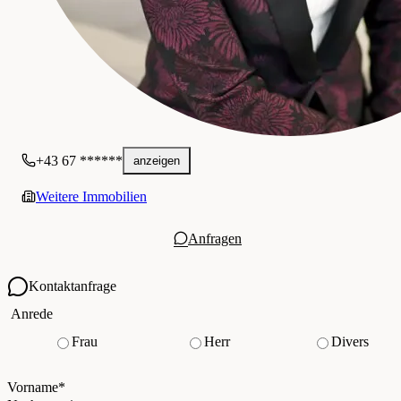
+43 67 ******
anzeigen
Weitere Immobilien
Anfragen
Kontaktanfrage
Ihre Kontaktdaten
Anrede
Frau
Herr
Divers
Vorname
*
(Pflichtfeld)
Nachname
*
(Pflichtfeld)
Vorname
*