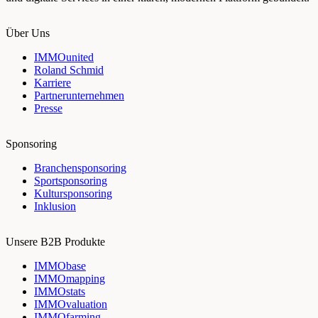
Über Uns
IMMOunited
Roland Schmid
Karriere
Partnerunternehmen
Presse
Sponsoring
Branchensponsoring
Sportsponsoring
Kultursponsoring
Inklusion
Unsere B2B Produkte
IMMObase
IMMOmapping
IMMOstats
IMMOvaluation
IMMOfarming