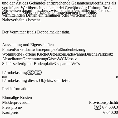
und der Art des Gebäudes entsprechende Gesamtenergieeffizienz als
vereinbart. Wir übernehmen keinerlei Gewähr oder Haftung für die
Wir weisen darauf hin, dass zwischen dem Vermittler und dem zu
tatsächliche Energieeffizienz der angebotenen Immobilie.
vermittelnden Dritten ein familiäres oder wirtschaftliches
Naheverhältnis besteht.
Der Vermittler ist als Doppelmakler tätig.
Ausstattung und Eigenschaften
Fliesen
Parkett
Luftwärmepumpe
Fußbodenheizung
Wohnküche / offene Küche
Ostbalkon
Badewanne
Dusche
Parkplatz
Abstellraum
Gartennutzung
Gäste-WC
Massiv
Schlüsselfertig mit Bodenplatte
3 separate WCs
Lärmbelastung
leise
l
Lärmbelastung dieses Objekts: sehr leise.
Preisinformation
Einmalige Kosten
Maklerprovision
Provisionspflicht
€ 4.639,
Preis pro m²
Kaufpreis
€ 640.0