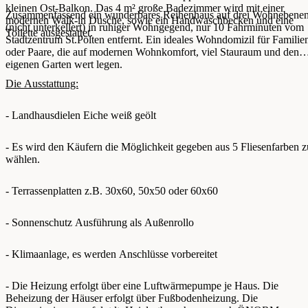
kleinen Ost-Balkon. Das 4 m² große Badezimmer wird mit einer
Zusammenfassend ein wunderbares Reihenhaus auf drei Wohnebene
modernen Walk-in Dusche, sowie ein Handwaschbecken und eine
(nicht unterkellert) in ruhiger Wohngegend, nur 10 Fahrminuten vom
Toilette ausgestattet.
Stadtzentrum St.Pölten entfernt. Ein ideales Wohndomizil für Familie
oder Paare, die auf modernen Wohnkomfort, viel Stauraum und den
eigenen Garten wert legen.
Die Ausstattung:
- Landhausdielen Eiche weiß geölt
- Es wird den Käufern die Möglichkeit gegeben aus 5 Fliesenfarben z
wählen.
- Terrassenplatten z.B. 30x60, 50x50 oder 60x60
- Sonnenschutz Ausführung als Außenrollo
- Klimaanlage, es werden Anschlüsse vorbereitet
- Die Heizung erfolgt über eine Luftwärmepumpe je Haus. Die
Beheizung der Häuser erfolgt über Fußbodenheizung. Die