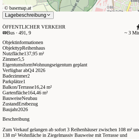
©
basemap.at
Lagebeschreibung
ÖFFENTLICHER VERKEHR
Bus · 491, 9
~ 3 Mi
Objektinformationen
Objekttyp
Reihenhaus
Nutzfläche
137,95 m²
Zimmer
5,5
Eigentumsform
Wohnungseigentum geplant
Verfügbar ab
Q4 2026
Badezimmer
2
Parkplätze
1
Balkon/Terrasse
16,24 m²
Gartenfläche
164,46 m²
Bauweise
Neubau
Zustand
Erstbezug
Baujahr
2026
Beschreibung
Zum Verkauf gelangen ab sofort 3 Reihenhäuser zwischen 108 m² un
138 m² Wohnfläche in Ziegelmassiv Bauweise mit Terrasse und