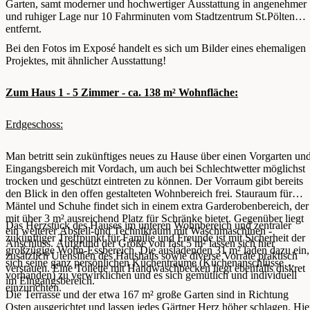
Garten, samt moderner und hochwertiger Ausstattung in angenehmer
und ruhiger Lage nur 10 Fahrminuten vom Stadtzentrum St.Pölten
entfernt.
Bei den Fotos im Exposé handelt es sich um Bilder eines ehemaligen
Projektes, mit ähnlicher Ausstattung!
Zum Haus 1 - 5 Zimmer - ca. 138 m² Wohnfläche:
Erdgeschoss:
Man betritt sein zukünftiges neues zu Hause über einen Vorgarten un
Eingangsbereich mit Vordach, um auch bei Schlechtwetter möglichst
trocken und geschützt eintreten zu können. Der Vorraum gibt bereits
den Blick in den offen gestalteten Wohnbereich frei. Stauraum für
Mäntel und Schuhe findet sich in einem extra Garderobenbereich, der
mit über 3 m² ausreichend Platz für Schränke bietet. Gegenüber liegt
Das Herzstück des Hauses im unteren Wohnbereich und zentraler
ein weiterer Abstell-und Technikraum mit Waschmaschinen -
zukünftiger Treffpunkt für Familie und Freunde ist mit Sicherheit der
Anschluss. Aufgrund der Größe von fast 5 m² lassen sich hier
großzügige Wohn-Essbereich. Die ausladenden 31 m² laden dazu ein,
zusätzlich Utensilien des Haushalts sowie diverse Vorräte praktisch
sich seine ganz persönlichen Küchenträume (Küchenanschlüsse
verstauen. Eine Toilette mit Handwaschbecken liegt ebenfalls diskret
vorhanden) zu verwirklichen und es sich gemütlich und individuell
im Eingangsbereich.
einzurichten.
Die Terrasse und der etwa 167 m² große Garten sind in Richtung
Osten ausgerichtet und lassen jedes Gärtner Herz höher schlagen. Hie