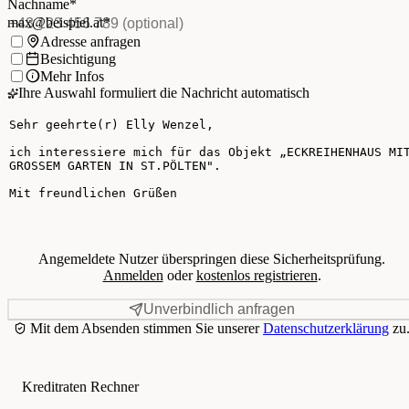
E-Mail
*
(Pflichtfeld)
Nachname
*
Telefon
(optional)
max@beispiel.at
*
Ich möchte:
Adresse anfragen
Besichtigung
Mehr Infos
Ihre Auswahl formuliert die Nachricht automatisch
Ihre Nachricht
Angemeldete Nutzer überspringen diese Sicherheitsprüfung.
Anmelden
oder
kostenlos registrieren
.
Unverbindlich anfragen
Mit dem Absenden stimmen Sie unserer
Datenschutzerklärung
zu
Kreditraten Rechner