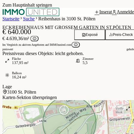
Zum Hauptinhalt springen
Inserat
Anmelde
Grundriss
4 / 19
Startseite
Suche
Reihenhaus in 3100 St. Pölten
ECKREIHENHAUS MIT GROSSEM GARTEN IN ST.PÖLTEN
€ 640.000
Exposé
Preis-Check
€ 4.639,36/m²
Im Vergleich zu aktiven Angeboten auf IMMOunited.com
preiswert
gehob
Preisniveau dieses Objekts: leicht gehoben.
Fläche
Zimmer
137,95 m²
5,5
Balkon
16,24 m²
Lage
3100 St. Pölten
Karten-Sektion überspringen