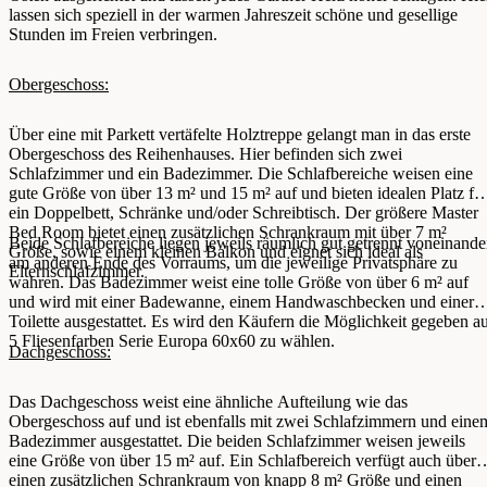
lassen sich speziell in der warmen Jahreszeit schöne und gesellige
Stunden im Freien verbringen.
Obergeschoss:
Über eine mit Parkett vertäfelte Holztreppe gelangt man in das erste
Obergeschoss des Reihenhauses. Hier befinden sich zwei
Schlafzimmer und ein Badezimmer. Die Schlafbereiche weisen eine
gute Größe von über 13 m² und 15 m² auf und bieten idealen Platz fü
ein Doppelbett, Schränke und/oder Schreibtisch. Der größere Master
Bed Room bietet einen zusätzlichen Schrankraum mit über 7 m²
Beide Schlafbereiche liegen jeweils räumlich gut getrennt voneinande
Größe, sowie einem kleinen Balkon und eignet sich ideal als
am anderen Ende des Vorraums, um die jeweilige Privatsphäre zu
Elternschlafzimmer.
wahren. Das Badezimmer weist eine tolle Größe von über 6 m² auf
und wird mit einer Badewanne, einem Handwaschbecken und einer
Toilette ausgestattet. Es wird den Käufern die Möglichkeit gegeben a
5 Fliesenfarben Serie Europa 60x60 zu wählen.
Dachgeschoss:
Das Dachgeschoss weist eine ähnliche Aufteilung wie das
Obergeschoss auf und ist ebenfalls mit zwei Schlafzimmern und eine
Badezimmer ausgestattet. Die beiden Schlafzimmer weisen jeweils
eine Größe von über 15 m² auf. Ein Schlafbereich verfügt auch über
einen zusätzlichen Schrankraum von knapp 8 m² Größe und einen