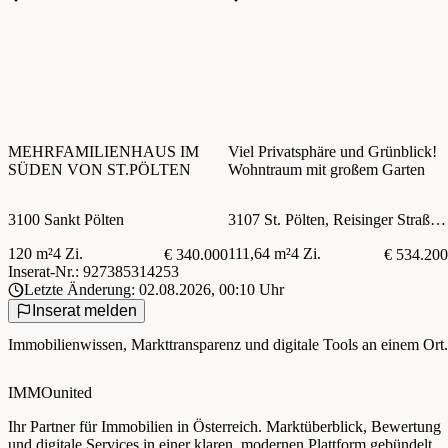
MEHRFAMILIENHAUS IM
Viel Privatsphäre und Grünblick!
SÜDEN VON ST.PÖLTEN
Wohntraum mit großem Garten
3100 Sankt Pölten
3107 St. Pölten, Reisinger Straße 40-60
120 m²
4 Zi.
111,64 m²
4 Zi.
€ 340.000
€ 534.200
Inserat-Nr.: 927385314253
Letzte Änderung: 02.08.2026, 00:10 Uhr
Inserat melden
Immobilienwissen, Markttransparenz und digitale Tools an einem Ort.
IMMOunited
Ihr Partner für Immobilien in Österreich. Marktüberblick, Bewertung
und digitale Services in einer klaren, modernen Plattform gebündelt.