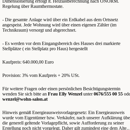
Dimensionierung erfolgt lt. Heizlastberechnung nach ÖNORM.
Regelung über Raumthermostate.
- Die gesamte Anlage wird über ein Erdkabel aus dem Ortsnetz
angespeist. Jede Wohnung wird über einen eigenen Zähler (im
Technikraum) versorgt und abgerechnet.
- Es werden vor dem Eingangsbereich des Hauses drei markierte
Stellplätze ( ein Stellplatz pro Haus) hergestellt
Kaufpreis: 640.000,00 Euro
Provision: 3% vom Kaufpreis + 20% USt.
Für weitere Fragen oder einen persönlichen Besichtigungstermin
wenden Sie sich bitte an
Frau Elly Wenzel
unter
0676/555 00 55
ode
wenzel@wohn-salon.at
Hinweis gemäß Energieausweisvorlagegesetz: Ein Energieausweis
wurde vom Eigentümer bzw. Verkäufer, nach unserer Aufklärung übe
die generell geltende Vorlagepflicht, sowie Aufforderung zu seiner
Erstellung noch nicht vorgelegt. Daher gilt zumindest eine dem Alter