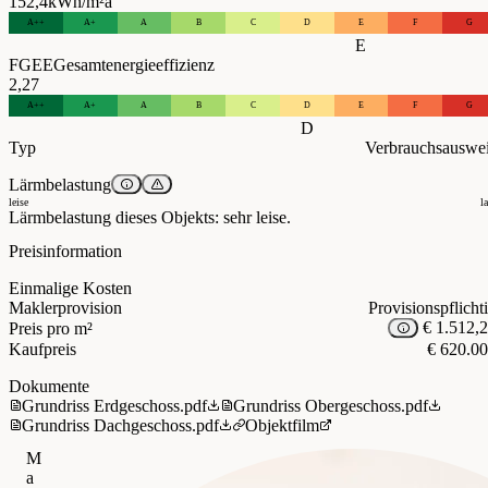
152,4
kWh/m²a
A++
A+
A
B
C
D
E
F
G
E
FGEE
Gesamtenergieeffizienz
2,27
A++
A+
A
B
C
D
E
F
G
D
Typ
Verbrauchsauswe
Lärmbelastung
leise
l
Lärmbelastung dieses Objekts: sehr leise.
Preisinformation
Einmalige Kosten
Maklerprovision
Provisionspflicht
€ 1.512,
Preis pro m²
Kaufpreis
€ 620.0
Dokumente
Grundriss Erdgeschoss.pdf
Grundriss Obergeschoss.pdf
Grundriss Dachgeschoss.pdf
Objektfilm
M
a