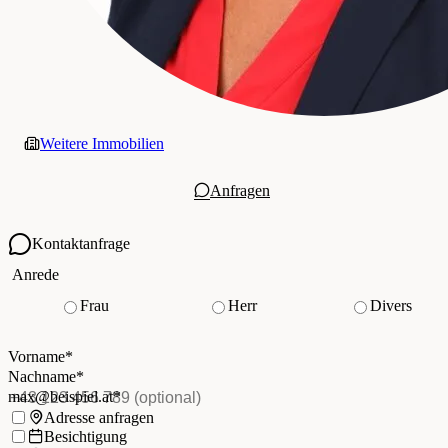
Weitere Immobilien
Anfragen
Kontaktanfrage
Ihre Kontaktdaten
Anrede
Frau
Herr
Divers
Vorname
*
(Pflichtfeld)
Nachname
*
(Pflichtfeld)
Vorname
*
E-Mail
*
(Pflichtfeld)
Nachname
*
Telefon
(optional)
max@beispiel.at
*
Ich möchte:
Adresse anfragen
Besichtigung