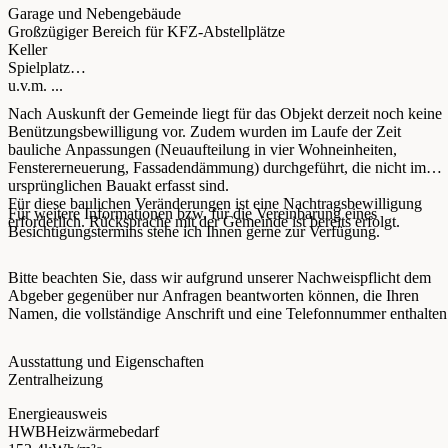
Garage und Nebengebäude
Großzügiger Bereich für KFZ-Abstellplätze
Keller
Spielplatz
u.v.m. ...
Nach Auskunft der Gemeinde liegt für das Objekt derzeit noch keine
Benützungsbewilligung vor. Zudem wurden im Laufe der Zeit
bauliche Anpassungen (Neuaufteilung in vier Wohneinheiten,
Fenstererneuerung, Fassadendämmung) durchgeführt, die nicht im
ursprünglichen Bauakt erfasst sind.
Für diese baulichen Veränderungen ist eine Nachtragsbewilligung
Für weitere Informationen bzw. für die Vereinbarung eines
erforderlich. Rücksprache mit der Gemeinde ist bereits erfolgt.
Besichtigungstermins stehe ich Ihnen gerne zur Verfügung.
Bitte beachten Sie, dass wir aufgrund unserer Nachweispflicht dem
Abgeber gegenüber nur Anfragen beantworten können, die Ihren
Namen, die vollständige Anschrift und eine Telefonnummer enthalten
Ausstattung und Eigenschaften
Zentralheizung
Energieausweis
HWB
Heizwärmebedarf