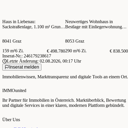
Haus in Liebenau:
Neuwertiges Wohnhaus in
Sackstraßenlage, 1.100 m² Grund,
Bestlage mit Einliegerwohnung
Garage, voll unterkellert, sofort
und Gästeappartment!
beziehbar!
8041 Graz
8053 Graz
159 m²
6 Zi.
290 m²
6 Zi.
€ 498.780
€ 838.500
Inserat-Nr.: 246179238617
Letzte Änderung: 02.08.2026, 00:17 Uhr
Inserat melden
Immobilienwissen, Markttransparenz und digitale Tools an einem Ort.
IMMOunited
Ihr Partner für Immobilien in Österreich. Marktüberblick, Bewertung
und digitale Services in einer klaren, modernen Plattform gebündelt.
Über Uns