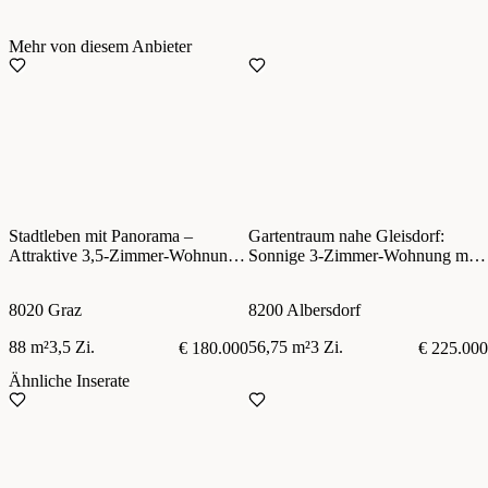
Mehr von diesem Anbieter
Stadtleben mit Panorama –
Gartentraum nahe Gleisdorf:
Attraktive 3,5-Zimmer-Wohnung
Sonnige 3-Zimmer-Wohnung mit
in Graz mit Wohnrecht zu kaufen!
Terrasse, Eigengarten und zwei
Autoabstellplätzen
8020 Graz
8200 Albersdorf
88 m²
3,5 Zi.
56,75 m²
3 Zi.
€ 180.000
€ 225.000
Ähnliche Inserate