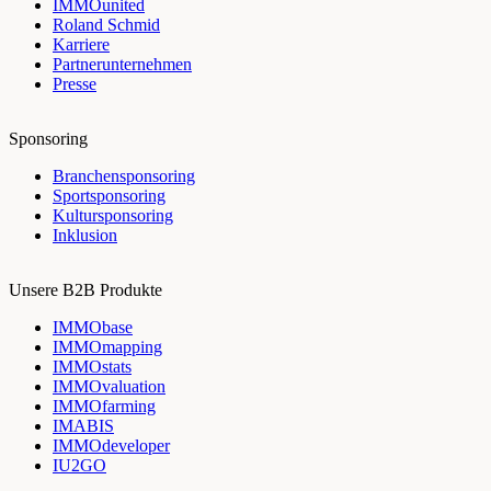
IMMOunited
Roland Schmid
Karriere
Partnerunternehmen
Presse
Sponsoring
Branchensponsoring
Sportsponsoring
Kultursponsoring
Inklusion
Unsere B2B Produkte
IMMObase
IMMOmapping
IMMOstats
IMMOvaluation
IMMOfarming
IMABIS
IMMOdeveloper
IU2GO