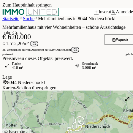
Zum Hauptinhalt springen
Inserat
Anmelde
2 / 38
Startseite
Suche
Mehrfamilienhaus in 8044 Niederschöckl
Mehrfamilienhaus mit vier Wohneinheiten – schöne Aussichtslage
nahe Graz
€ 620.000
Exposé
€ 1.512,20/m²
Im Vergleich zu aktiven Angeboten auf IMMOunited.com
preiswert
gehob
Preisniveau dieses Objekts: preiswert.
Fläche
Grundstück
410 m²
3.000 m²
Lage
8044 Niederschöckl
Karten-Sektion überspringen
©
basemap.at