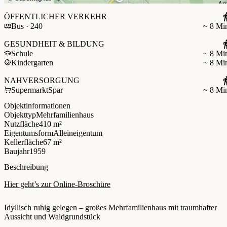
ÖFFENTLICHER VERKEHR
Bus · 240
~ 8 Mi
GESUNDHEIT & BILDUNG
Schule
~ 8 Mi
Kindergarten
~ 8 Mi
NAHVERSORGUNG
Supermarkt
Spar
~ 8 Mi
Objektinformationen
Objekttyp
Mehrfamilienhaus
Nutzfläche
410 m²
Eigentumsform
Alleineigentum
Kellerfläche
67 m²
Baujahr
1959
Beschreibung
Hier geht’s zur Online-Broschüre
Idyllisch ruhig gelegen – großes Mehrfamilienhaus mit traumhafter
Aussicht und Waldgrundstück