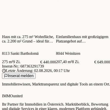
Haus mit ca. 275 m² Wohnfläche,
Einfamilienhaus mit großzügigem
ca. 2.200 m² Grund – ideal für
Platzangebot auf
Großfamilien,
Gartengrundstück mit
sanierungsbedürftig!
Schwimmteich
8113 Sankt Bartholomä
8044 Weinitzen
275 m²
9 Zi.
207,40 m²
8 Zi.
€ 440.000
€ 649.000
Inserat-Nr.: 687363291739
Letzte Änderung: 02.08.2026, 00:17 Uhr
Inserat melden
Immobilienwissen, Markttransparenz und digitale Tools an einem Ort.
IMMOunited
Ihr Partner für Immobilien in Österreich. Marktüberblick, Bewertung
und digitale Services in einer klaren, modernen Plattform gebündelt.