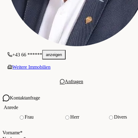
+43 66 ******
anzeigen
Weitere Immobilien
Anfragen
Kontaktanfrage
Ihre Kontaktdaten
Anrede
Frau
Herr
Divers
Vorname
*
(Pflichtfeld)
Nachname
*
(Pflichtfeld)
Vorname
*