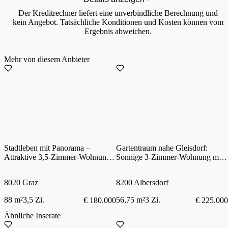
Der Kreditrechner liefert eine unverbindliche Berechnung und
kein Angebot. Tatsächliche Konditionen und Kosten können vom
Ergebnis abweichen.
Mehr von diesem Anbieter
Stadtleben mit Panorama –
Gartentraum nahe Gleisdorf:
Attraktive 3,5-Zimmer-Wohnung
Sonnige 3-Zimmer-Wohnung mit
in Graz mit Wohnrecht zu kaufen!
Terrasse, Eigengarten und zwei
Autoabstellplätzen
8020 Graz
8200 Albersdorf
88 m²
3,5 Zi.
56,75 m²
3 Zi.
€ 180.000
€ 225.000
Ähnliche Inserate