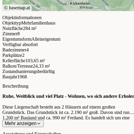
©
basemap.at
Objektinformationen
Objekttyp
Mehrfamilienhaus
Nutzfläche
284 m²
Zimmer
8
Eigentumsform
Alleineigentum
Verfügbar ab
sofort
Badezimmer
4
Parkplätze
2
Kellerfläche
103,65 m²
Balkon/Terrasse
24,33 m²
Zustand
sanierungsbedürftig
Baujahr
1968
Beschreibung
Ruhe, Weitblick und viel Platz - Wohnen, wo sich andere Erhole
Diese Liegenschaft besteht aus 2 Häusern auf einem großen
Grundstück. Das Grundstück ist ca. 2.190 m² groß. Davon sind rund
1.200 m² Bauland und ca. 990 m² Freiland. Es handelt sich um eine
Hanglage.
Mehr anzeigen
Sie befindet sich im beliebten Luftkurort St. Radegund bei Graz ca. 1
Ausstattung und Eigenschaften
km nordöstlich von Graz am Fuße des Schöckls. Der herrliche