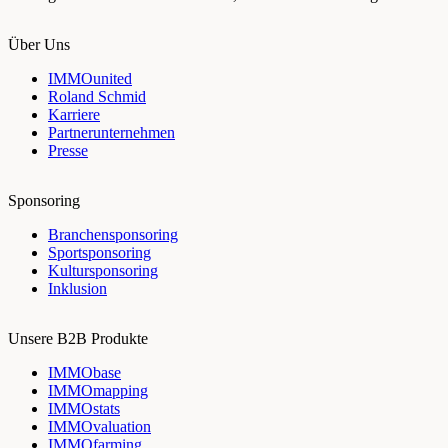
Über Uns
IMMOunited
Roland Schmid
Karriere
Partnerunternehmen
Presse
Sponsoring
Branchensponsoring
Sportsponsoring
Kultursponsoring
Inklusion
Unsere B2B Produkte
IMMObase
IMMOmapping
IMMOstats
IMMOvaluation
IMMOfarming