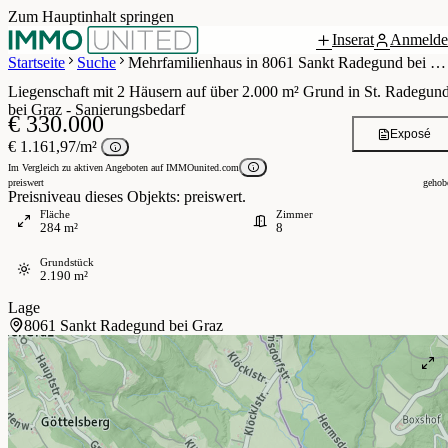
Zum Hauptinhalt springen
Inserat
Anmelde
6 / 46
Startseite
Suche
Mehrfamilienhaus in 8061 Sankt Radegund bei Graz
Liegenschaft mit 2 Häusern auf über 2.000 m² Grund in St. Radegun
bei Graz - Sanierungsbedarf
€ 330.000
Exposé
€ 1.161,97/m²
Im Vergleich zu aktiven Angeboten auf IMMOunited.com
preiswert
gehob
Preisniveau dieses Objekts: preiswert.
Fläche
Zimmer
284 m²
8
Grundstück
2.190 m²
Lage
8061 Sankt Radegund bei Graz