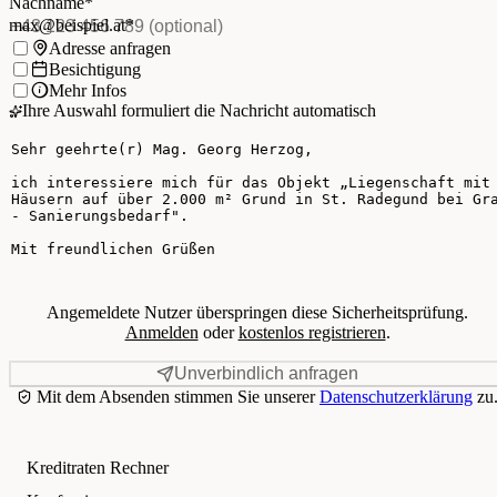
E-Mail
*
(Pflichtfeld)
Nachname
*
Telefon
(optional)
max@beispiel.at
*
Ich möchte:
Adresse anfragen
Besichtigung
Mehr Infos
Ihre Auswahl formuliert die Nachricht automatisch
Ihre Nachricht
Angemeldete Nutzer überspringen diese Sicherheitsprüfung.
Anmelden
oder
kostenlos registrieren
.
Unverbindlich anfragen
Mit dem Absenden stimmen Sie unserer
Datenschutzerklärung
zu
Kreditraten Rechner