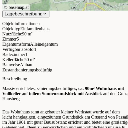
©
basemap.at
Lagebeschreibung
Objektinformationen
Objekttyp
Einfamilienhaus
Nutzfläche
90 m²
Zimmer
5
Eigentumsform
Alleineigentum
Verfügbar ab
sofort
Badezimmer
1
Kellerfläche
50 m²
Bauweise
Altbau
Zustand
sanierungsbedürftig
Beschreibung
Massiv errichtetes, sanierungsbedürftiges
, ca. 90m² Wohnhaus mit
Vollkeller
auf
tollem Sonnenrundstück mit Ausblick
auf den Graze
Hausberg.
Das Wohnhaus samt angebauter kleiner Werkstatt wurde auf dem
leicht hanglagigen, eingezäunten Grundstück am Ortsrand von Passai
im Jahr 1961 mit guter Bausubstanz errichtet und bietet eine großartig
Gelegenheit, Ideen zu verwirklichen und ein wohnliches Zuhause für