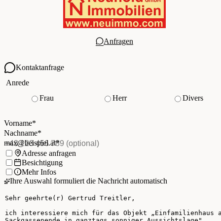
Anfragen
Kontaktanfrage
Ihre Kontaktdaten
Anrede
Frau
Herr
Divers
Vorname
*
(Pflichtfeld)
Nachname
*
(Pflichtfeld)
Vorname
*
E-Mail
*
(Pflichtfeld)
Nachname
*
Telefon
(optional)
max@beispiel.at
*
Ich möchte:
Adresse anfragen
Besichtigung
Mehr Infos
Ihre Auswahl formuliert die Nachricht automatisch
Ihre Nachricht