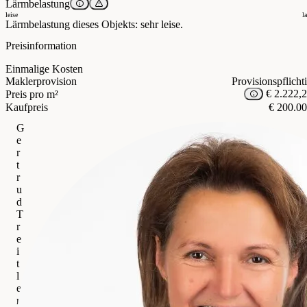
Lärmbelastung
leise
l
Lärmbelastung dieses Objekts: sehr leise.
Preisinformation
Einmalige Kosten
Maklerprovision
Provisionspflicht
€ 2.222,
Preis pro m²
Kaufpreis
€ 200.0
G
e
r
t
r
u
d
T
r
e
i
t
l
e
r