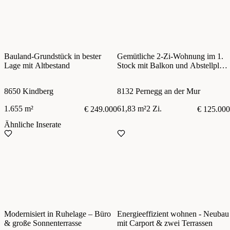
Bauland-Grundstück in bester
Gemütliche 2-Zi-Wohnung im 1.
Lage mit Altbestand
Stock mit Balkon und Abstellplatz
für PKW
8650 Kindberg
8132 Pernegg an der Mur
1.655 m²
61,83 m²
2 Zi.
€ 249.000
€ 125.000
Ähnliche Inserate
Modernisiert in Ruhelage – Büro
Energieeffizient wohnen - Neubau
& große Sonnenterrasse
mit Carport & zwei Terrassen