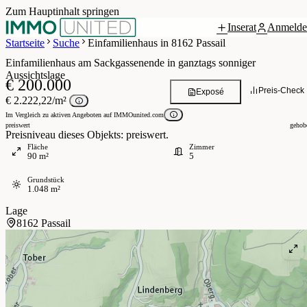
Zum Hauptinhalt springen
Inserat
Anmelde
Grundriss
5 / 16
Startseite
Suche
Einfamilienhaus in 8162 Passail
Einfamilienhaus am Sackgassenende in ganztags sonniger
Aussichtslage
€ 200.000
Preis-Check
Exposé
€ 2.222,22/m²
Im Vergleich zu aktiven Angeboten auf IMMOunited.com
preiswert
gehob
Preisniveau dieses Objekts: preiswert.
Fläche
Zimmer
90 m²
5
Grundstück
1.048 m²
Lage
8162 Passail