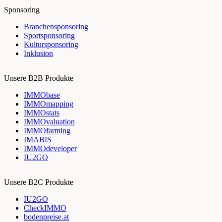
Sponsoring
Branchensponsoring
Sportsponsoring
Kultursponsoring
Inklusion
Unsere B2B Produkte
IMMObase
IMMOmapping
IMMOstats
IMMOvaluation
IMMOfarming
IMABIS
IMMOdeveloper
IU2GO
Unsere B2C Produkte
IU2GO
CheckIMMO
bodenpreise.at