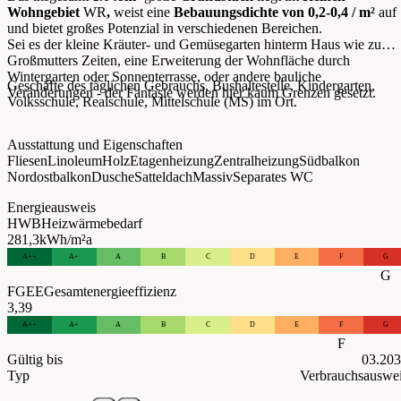
Wohngebiet
WR
,
weist eine
Bebauungsdichte von 0,2-0,4 / m²
auf
und bietet großes Potenzial in verschiedenen Bereichen.
Sei es der kleine Kräuter- und Gemüsegarten hinterm Haus wie zu
Großmutters Zeiten, eine Erweiterung der Wohnfläche durch
Wintergarten oder Sonnenterrasse, oder andere bauliche
Geschäfte des täglichen Gebrauchs, Bushaltestelle, Kindergarten,
Veränderungen - der Fantasie werden hier kaum Grenzen gesetzt.
Volksschule, Realschule, Mittelschule (MS) im Ort.
Ausstattung und Eigenschaften
Fliesen
Linoleum
Holz
Etagenheizung
Zentralheizung
Südbalkon
Nordostbalkon
Dusche
Satteldach
Massiv
Separates WC
Energieausweis
HWB
Heizwärmebedarf
281,3
kWh/m²a
A++
A+
A
B
C
D
E
F
G
G
FGEE
Gesamtenergieeffizienz
3,39
A++
A+
A
B
C
D
E
F
G
F
Gültig bis
03.20
Typ
Verbrauchsauswe