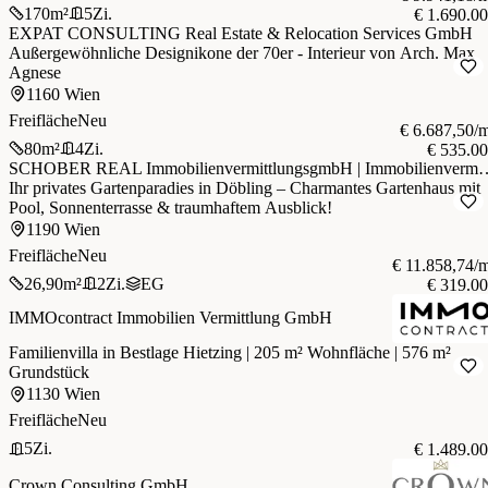
170
m²
5
Zi.
€ 1.690.0
EXPAT CONSULTING Real Estate & Relocation Services GmbH
Außergewöhnliche Designikone der 70er - Interieur von Arch. Max
Agnese
1160 Wien
Freifläche
Neu
€ 6.687,50/
80
m²
4
Zi.
€ 535.0
SCHOBER REAL Immobilienvermittlungs
Ihr privates Gartenparadies in Döbling – Charmantes Gartenhaus mit
Pool, Sonnenterrasse & traumhaftem Ausblick!
1190 Wien
Freifläche
Neu
€ 11.858,74/
26,90
m²
2
Zi.
EG
€ 319.0
IMMOcontract Immobilien Vermittlung GmbH
Familienvilla in Bestlage Hietzing | 205 m² Wohnfläche | 576 m²
Grundstück
1130 Wien
Freifläche
Neu
5
Zi.
€ 1.489.0
Crown Consulting GmbH