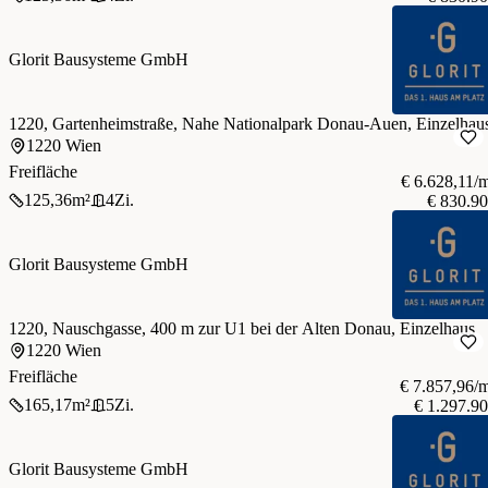
Glorit Bausysteme GmbH
1220, Gartenheimstraße, Nahe Nationalpark Donau-Auen, Einzelhau
1220 Wien
Freifläche
€ 6.628,11/
125,36
m²
4
Zi.
€ 830.9
Glorit Bausysteme GmbH
1220, Nauschgasse, 400 m zur U1 bei der Alten Donau, Einzelhaus
1220 Wien
Freifläche
€ 7.857,96/
165,17
m²
5
Zi.
€ 1.297.9
Glorit Bausysteme GmbH