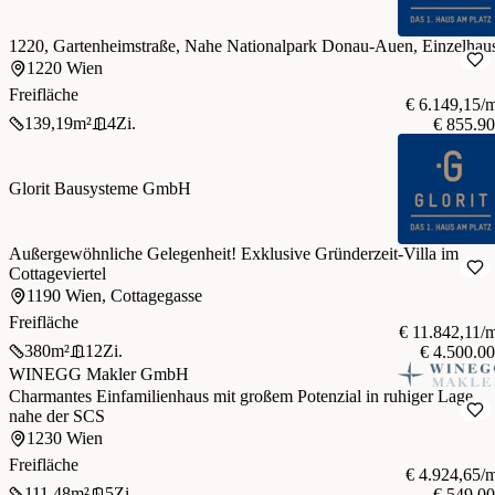
1220, Gartenheimstraße, Nahe Nationalpark Donau-Auen, Einzelhau
1220 Wien
Freifläche
€ 6.149,15/
139,19
m²
4
Zi.
€ 855.9
Glorit Bausysteme GmbH
Außergewöhnliche Gelegenheit! Exklusive Gründerzeit-Villa im
Cottageviertel
1190 Wien, Cottagegasse
Freifläche
€ 11.842,11/
380
m²
12
Zi.
€ 4.500.0
WINEGG Makler GmbH
Charmantes Einfamilienhaus mit großem Potenzial in ruhiger Lage
nahe der SCS
1230 Wien
Freifläche
€ 4.924,65/
111,48
m²
5
Zi.
€ 549.0