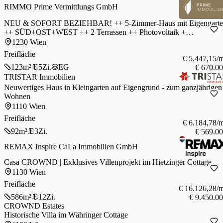
RIMMO Prime Vermittlungs GmbH
NEU & SOFORT BEZIEHBAR! ++ 5-Zimmer-Haus mit Eigengarte
++ SÜD+OST+WEST ++ 2 Terrassen ++ Photovoltaik +
Wärmepumpe ++ Küche ++ PKW Stellplatz ++ Nähe U6
1230 Wien
Perfektastraße 1230 Wien ++
Freifläche
€ 5.447,15/
123
m²
5
Zi.
EG
€ 670.0
TRISTAR Immobilien
Neuwertiges Haus in Kleingarten auf Eigengrund - zum ganzjährigen
Wohnen
1110 Wien
Freifläche
€ 6.184,78/
92
m²
3
Zi.
€ 569.0
REMAX Inspire CaLa Immobilien GmbH
Casa CROWND | Exklusives Villenprojekt im Hietzinger Cottage
1130 Wien
Freifläche
€ 16.126,28/
586
m²
12
Zi.
€ 9.450.0
CROWND Estates
Historische Villa im Währinger Cottage