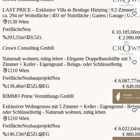
LAST PRICE – Exklusive Villa in Bestlage Hietzing | 9,5 Zimmer |
ca. 294 m² Wohnfläche | 401 m² Nutzfläche | Garten | Garage | U4-
Nähe | Aufstockungsmöglichkeit | Jetzt € 2.990.000
1130 Wien
Freifläche
Neu
€ 10.185,66/
293,55
m²
9,5
Zi.
€ 2.990.0
Crown Consulting GmbH
Naturnah wohnen, ruhig leben - Elegante Doppelhaushälfte mit 5
Zimmer + Keller - Eigengrund - Belags- oder Schlüsselfertig
1210 Wien
Freifläche
Neubauprojekt
Neu
€ 6.087,77/
139,46
m²
5
Zi.
EG
€ 849.0
RIMMO Prime Vermittlungs GmbH
Exklusiver Wohngenuss mit 5 Zimmer + Keller - Eigengrund - Belag
oder Schlüsselfertig - Naturnah wohnen, ruhig leben
1210 Wien
Freifläche
Neubauprojekt
Neu
€ 6.022,04/
146,13
m²
5
Zi.
EG
€ 880.0