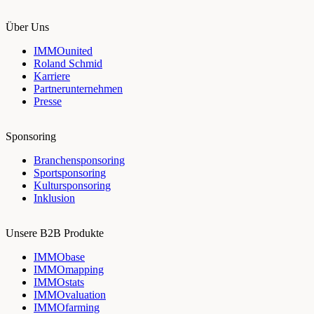
Über Uns
IMMOunited
Roland Schmid
Karriere
Partnerunternehmen
Presse
Sponsoring
Branchensponsoring
Sportsponsoring
Kultursponsoring
Inklusion
Unsere B2B Produkte
IMMObase
IMMOmapping
IMMOstats
IMMOvaluation
IMMOfarming