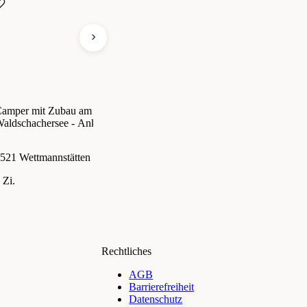
amper mit Zubau am
Attraktives Anlageobjekt mit
An
aldschachersee - Ankommen
Entwicklungspotenzial
vo
nd Abschalten!
521 Wettmannstätten
8990 Bad Aussee
86
 Zi.
727,47 m²
2 
€ 26.500
€ 790.000
Rechtliches
AGB
Barrierefreiheit
Datenschutz