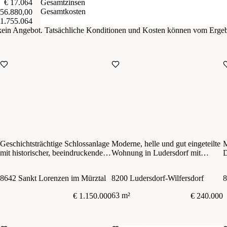
€ 17.064
Gesamtzinsen
Gesamtkosten
 56.880,00
 1.755.064
d kein Angebot. Tatsächliche Konditionen und Kosten können vom Erge
Geschichtsträchtige Schlossanlage
Moderne, helle und gut eingeteilte
M
mit historischer, beeindruckender
Wohnung in Ludersdorf mit
D
Substanz
Garage, Balkon und Kellerabteil -
G
voll möbliert oder ohne Möbel
M
8642 Sankt Lorenzen im Mürztal
8200 Ludersdorf-Wilfersdorf
8
63 m²
€ 1.150.000
€ 240.000