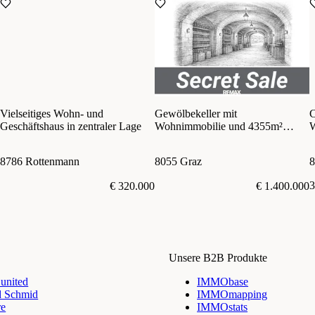
Vielseitiges Wohn- und
Gewölbekeller mit
C
Geschäftshaus in zentraler Lage
Wohnimmobilie und 4355m²
W
Grundstücksfläche in Stadtnähe
u
8786 Rottenmann
8055 Graz
8
3
€ 320.000
€ 1.400.000
Unsere B2B Produkte
nited
IMMObase
d Schmid
IMMOmapping
re
IMMOstats