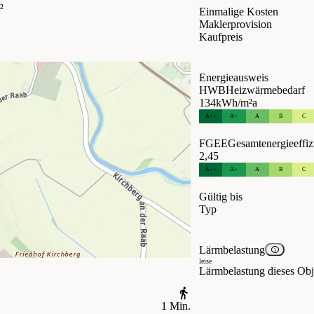
²
Einmalige Kosten
Maklerprovision
Kaufpreis
Energieausweis
HWB
Heizwärmebedarf
134
kWh/m²a
A++
A+
A
B
C
FGEE
Gesamtenergieeffiz
2,45
A++
A+
A
B
C
Gültig bis
Typ
Lärmbelastung
leise
Lärmbelastung dieses Obje
1 Min.