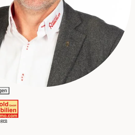
gen
agen