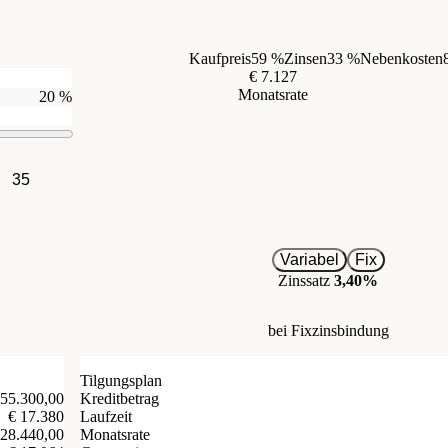
Kaufpreis
59 %
Zinsen
33 %
Nebenkosten
€ 7.127
Monatsrate
20 %
35
Variabel
Fix
Zinssatz
3,40%
bei Fixzinsbindung
Tilgungsplan
 55.300,00
Kreditbetrag
€ 17.380
Laufzeit
 28.440,00
Monatsrate