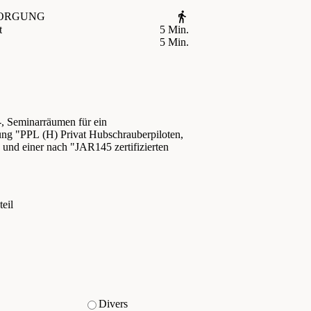
ORGUNG
t
5 Min.
5 Min.
-, Seminarräumen für ein
ung "PPL (H) Privat Hubschrauberpiloten,
und einer nach "JAR145 zertifizierten
teil
Divers