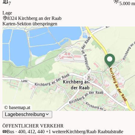
7
5.000 m
Lage
8324 Kirchberg an der Raab
Karten-Sektion überspringen
©
basemap.at
Lagebeschreibung
+
−
ÖFFENTLICHER VERKEHR
Bus · 400, 412, 440 +1 weitere
Kirchberg/Raab Raabtalstraße