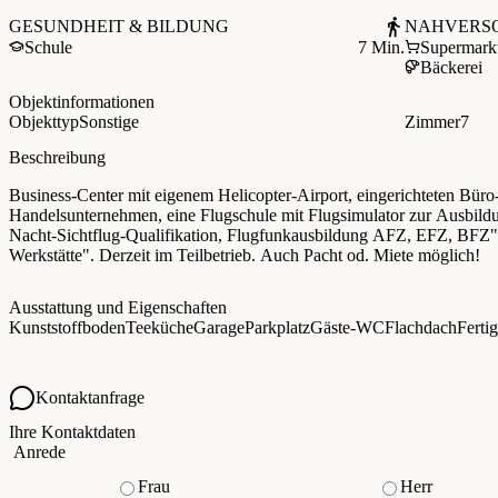
GESUNDHEIT & BILDUNG
NAHVERS
Schule
7 Min.
Supermark
Bäckerei
Objektinformationen
Objekttyp
Sonstige
Zimmer
7
Beschreibung
Business-Center mit eigenem Helicopter-Airport, eingerichteten Büro
Handelsunternehmen, eine Flugschule mit Flugsimulator zur Ausbild
Nacht-Sichtflug-Qualifikation, Flugfunkausbildung AFZ, EFZ, BFZ" 
Werkstätte". Derzeit im Teilbetrieb. Auch Pacht od. Miete möglich!
Ausstattung und Eigenschaften
Kunststoffboden
Teeküche
Garage
Parkplatz
Gäste-WC
Flachdach
Fertig
Kontaktanfrage
Ihre Kontaktdaten
Anrede
Frau
Herr