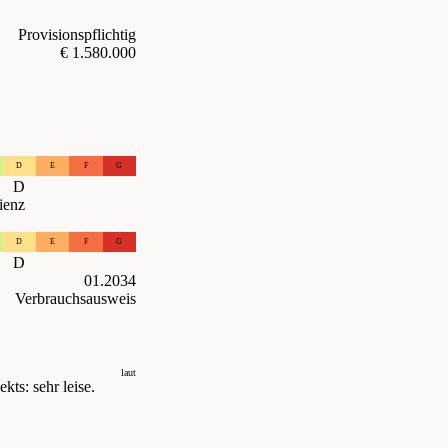
Provisionspflichtig
€ 1.580.000
D
E
F
G
D
ienz
D
E
F
G
D
01.2034
Verbrauchsausweis
laut
kts: sehr leise.