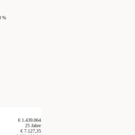
8 %
€ 1.439.064
25 Jahre
€ 7.127,35