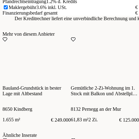
Pfandrechtseintragung
1.2% d. Kredits
Maklergebühr
3.6% inkl. USt.
€
Finanzierungsbedarf gesamt
€
Der Kreditrechner liefert eine unverbindliche Berechnung un
Mehr von diesem Anbieter
Bauland-Grundstück in bester
Gemütliche 2-Zi-Wohnung im 1.
Lage mit Altbestand
Stock mit Balkon und Abstellplatz
für PKW
8650 Kindberg
8132 Pernegg an der Mur
1.655 m²
61,83 m²
2 Zi.
€ 249.000
€ 125.000
Ähnliche Inserate