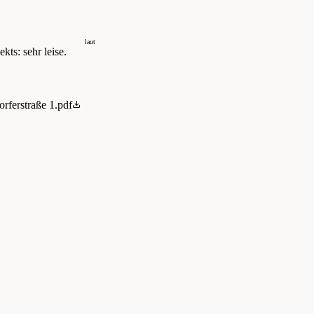
laut
kts: sehr leise.
rferstraße 1.pdf