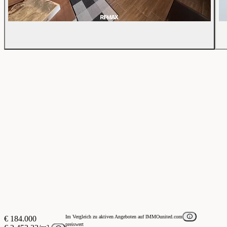
Im Vergleich zu aktiven Angeboten auf IMMOunited.com
€ 184.000
preiswert