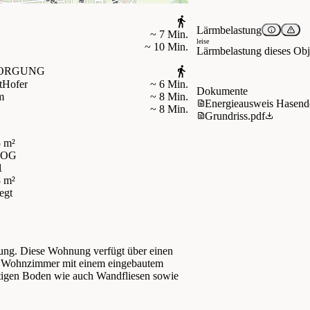
Lärmbelastung
~ 7 Min.
leise
~ 10 Min.
Lärmbelastung dieses Obje
ORGUNG
t
Hofer
~ 6 Min.
Dokumente
m
~ 8 Min.
Energieausweis Hasendo
~ 8 Min.
Grundriss.pdf
 m²
 OG
1
8 m²
egt
nung. Diese Wohnung verfügt über einen
in Wohnzimmer mit einem eingebautem
tigen Boden wie auch Wandfliesen sowie