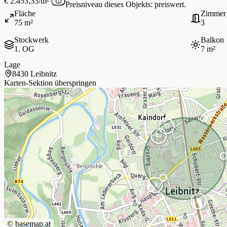
€ 2.453,33/m²
Preisniveau dieses Objekts: preiswert.
Fläche
Zimmer
75 m²
3
Stockwerk
Balkon
1. OG
7 m²
Lage
8430 Leibnitz
Karten-Sektion überspringen
©
basemap.at