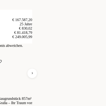
€ 167.587,20
25 Jahre
€ 830,02
€ 81.418,79
€ 249.005,99
bnis abweichen.
augrundstück 857m² in 8431
Baugrundstück 784m² in 8431
Tr
ralla – Ihr Traum vom
Gralla – ideal für Ihr Eigenheim!
m²