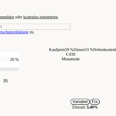
nmelden
oder
kostenlos registrieren
.
n
nschutzerklärung
zu.
Kaufpreis
59 %
Zinsen
33 %
Nebenkosten
€ 830
Monatsrate
20 %
35
Variabel
Fix
Zinssatz
3,40%