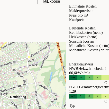
Exposé
Einmalige Kosten
Maklerprovision
Preis pro m²
Kaufpreis
Laufende Kosten
Betriebskosten (netto)
Heizkosten (netto)
Sonstige Kosten
Monatliche Kosten (netto
Monatliche Kosten (brutt
Energieausweis
HWB
Heizwärmebedarf
66,6
kWh/m²a
A++
A+
A
B
C
C
FGEE
Gesamtenergieeffiz
1,29
A++
A+
A
B
C
C
Typ