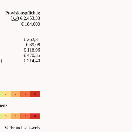
Provisionspflichtig
€ 2.453,33
€ 184.000
€ 262,31
€ 89,08
€ 118,96
)
€ 470,35
o)
€ 514,40
D
E
F
G
ienz
D
E
F
G
Verbrauchsausweis