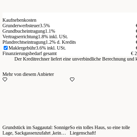
Kaufnebenkosten
Grunderwerbsteuer
3.5%
Grundbucheintragung
1.1%
Vertragserrichtung
1.8% inkl. USt.
Pfandrechtseintragung
1.2% d. Kredits
Maklergebühr
3.6% inkl. USt.
Finanzierungsbedarf gesamt
€ 
Der Kreditrechner liefert eine unverbindliche Berechnung un
Mehr von diesem Anbieter
Grundstück im Saggautal: Sonnige
So ein tolles Haus, so eine tolle
Lage, Sackgassenzufahrt ,kein
Liegenschaft!