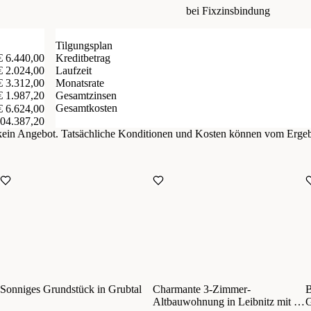
bei Fixzinsbindung
Tilgungsplan
€ 6.440,00
Kreditbetrag
€ 2.024,00
Laufzeit
€ 3.312,00
Monatsrate
€ 1.987,20
Gesamtzinsen
Gesamtkosten
€ 6.624,00
204.387,20
d kein Angebot. Tatsächliche Konditionen und Kosten können vom Erge
Sonniges Grundstück in Grubtal
Charmante 3-Zimmer-
B
Altbauwohnung in Leibnitz mit 92
G