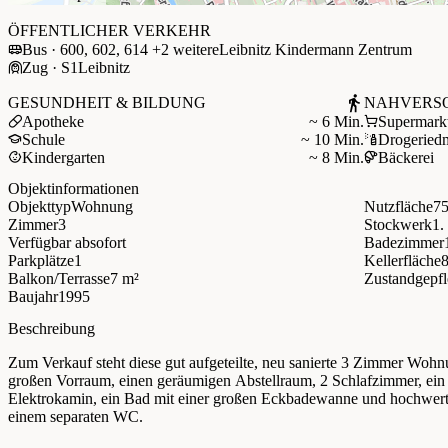
+
ÖFFENTLICHER VERKEHR
Bus · 600, 602, 614 +2 weitere
Leibnitz Kindermann Zentrum
−
Zug · S1
Leibnitz
GESUNDHEIT & BILDUNG
NAHVERS
Apotheke
~ 6 Min.
Supermark
Schule
~ 10 Min.
Drogerie
d
Kindergarten
~ 8 Min.
Bäckerei
Objektinformationen
Objekttyp
Wohnung
Nutzfläche
75
Zimmer
3
Stockwerk
1.
Verfügbar ab
sofort
Badezimmer
Parkplätze
1
Kellerfläche
Balkon/Terrasse
7 m²
Zustand
gepfl
Baujahr
1995
Beschreibung
Zum Verkauf steht diese gut aufgeteilte, neu sanierte 3 Zimmer Woh
großen Vorraum, einen geräumigen Abstellraum, 2 Schlafzimmer, e
Elektrokamin, ein Bad mit einer großen Eckbadewanne und hochwer
einem separaten WC.