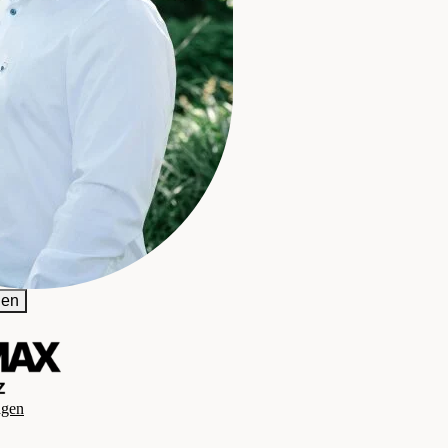
gen
agen