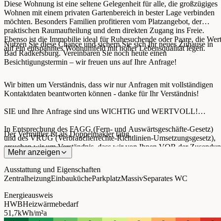
Diese Wohnung ist eine seltene Gelegenheit für alle, die großzügiges
Wohnen mit einem privaten Gartenbereich in bester Lage verbinden
möchten. Besonders Familien profitieren vom Platzangebot, der
praktischen Raumaufteilung und dem direkten Zugang ins Freie.
Ebenso ist die Immobilie ideal für Ruhesuchende oder Paare, die Wer
Nutzen Sie diese Chance und sichern Sie sich Ihr neues Zuhause in
auf ein entspanntes Wohnumfeld mit hoher Lebensqualität legen.
Bad Radkersburg. Vereinbaren Sie noch heute einen
Besichtigungstermin – wir freuen uns auf Ihre Anfrage!
Wir bitten um Verständnis, dass wir nur Anfragen mit vollständigen
Kontaktdaten beantworten können - danke für Ihr Verständnis!
SIE und Ihre Anfrage sind uns WICHTIG und WERTVOLL!
In Entsprechung des FAGG (Fern- und Auswärtsgeschäfte-Gesetz)
Der Vermittler ist als Doppelmakler tätig.
und des VRUG (Verbraucherrechte-Richtlinien-Umsetzungsgesetz),
ersuchen wir um Verständnis, dass wir von Ihnen VOR der Zusendu
Mehr anzeigen
des Exposés die Bestätigung des sofortigen Tätigwerdens, sowie über
die Aufklärung des Rücktrittsrechtes benötigen.
Ausstattung und Eigenschaften
Zentralheizung
Einbauküche
Parkplatz
Massiv
Separates WC
Darüber hinaus ist es uns aufgrund unserer Nachweispflicht gegenübe
dem Eigentümer leider nur mehr möglich Termine erst nach Erhalt
Energieausweis
einer Anfrage vom vollständigen Kontaktangaben (Name, Telefon, E
HWB
Heizwärmebedarf
Mail) zu vereinbaren. Dies gilt auch für die Weitergabe relevanter
51,7
kWh/m²a
Informationen zu den Objekten.