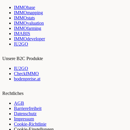
IMMObase
IMMOmapping
IMMOstats
IMMOvaluation
IMMOfarming
IMABIS
IMMOdeveloper
IU2GO
Unsere B2C Produkte
IU2GO
CheckIMMO
bodenpreise.at
Rechtliches
AGB
Barrierefreiheit
Datenschutz
Impressum
Cookie-Richtlinie
Cookie-Einstellungen