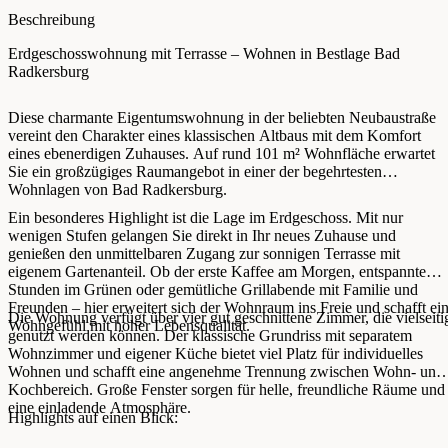
Beschreibung
Erdgeschosswohnung mit Terrasse – Wohnen in Bestlage Bad
Radkersburg
Diese charmante Eigentumswohnung in der beliebten Neubaustraße
vereint den Charakter eines klassischen Altbaus mit dem Komfort
eines ebenerdigen Zuhauses. Auf rund 101 m² Wohnfläche erwartet
Sie ein großzügiges Raumangebot in einer der begehrtesten
Wohnlagen von Bad Radkersburg.
Ein besonderes Highlight ist die Lage im Erdgeschoss. Mit nur
wenigen Stufen gelangen Sie direkt in Ihr neues Zuhause und
genießen den unmittelbaren Zugang zur sonnigen Terrasse mit
eigenem Gartenanteil. Ob der erste Kaffee am Morgen, entspannte
Stunden im Grünen oder gemütliche Grillabende mit Familie und
Freunden – hier erweitert sich der Wohnraum ins Freie und schafft ei
Die Wohnung verfügt über vier gut geschnittene Zimmer, die vielseiti
Wohngefühl mit hoher Lebensqualität.
genutzt werden können. Der klassische Grundriss mit separatem
Wohnzimmer und eigener Küche bietet viel Platz für individuelles
Wohnen und schafft eine angenehme Trennung zwischen Wohn- und
Kochbereich. Große Fenster sorgen für helle, freundliche Räume und
eine einladende Atmosphäre.
Highlights auf einen Blick: