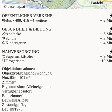
©
basemap.at
ÖFFENTLICHER VERKEHR
Bus · 409, 416 +4 weitere
~ 2 Mi
GESUNDHEIT & BILDUNG
Apotheke
~ 6 Mi
Schule
~ 3 Mi
Kindergarten
~ 4 Mi
NAHVERSORGUNG
Supermarkt
Hofer
~ 9 Mi
Drogerie
dm
~ 10 Mi
Objektinformationen
Objekttyp
Erdgeschoßwohnung
Nutzfläche
101 m²
Zimmer
4
Eigentumsform
Alleineigentum
Verfügbar ab
sofort
Badezimmer
1
Bauweise
Altbau
Zustand
gepflegt
Baujahr
1978