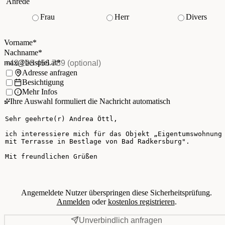
Ihre Kontaktdaten
Anrede
Frau
Herr
Divers
Vorname
*
(Pflichtfeld)
Nachname
*
(Pflichtfeld)
Vorname
*
E-Mail
*
(Pflichtfeld)
Nachname
*
Telefon
(optional)
max@beispiel.at
*
Ich möchte:
Adresse anfragen
Besichtigung
Mehr Infos
Ihre Auswahl formuliert die Nachricht automatisch
Ihre Nachricht
Angemeldete Nutzer überspringen diese Sicherheitsprüfung.
Anmelden
oder
kostenlos registrieren
.
Unverbindlich anfragen