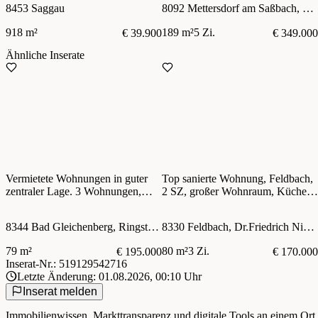
8453 Saggau
8092 Mettersdorf am Saßbach, Zehensdorf 25
918 m²
189 m²
5 Zi.
€ 39.900
€ 349.000
Ähnliche Inserate
Vermietete Wohnungen in guter
Top sanierte Wohnung, Feldbach,
zentraler Lage. 3 Wohnungen,
2 SZ, großer Wohnraum, Küche,
gesamt 187 m² Wfl., Balkon,
Loggia, Keller, Parkpl.
Stellplatz.
8344 Bad Gleichenberg, Ringstrasse 33
8330 Feldbach, Dr.Friedrich Niederl Siedlung 9_2
79 m²
80 m²
3 Zi.
€ 195.000
€ 170.000
Inserat-Nr.: 519129542716
Letzte Änderung: 01.08.2026, 00:10 Uhr
Inserat melden
Immobilienwissen, Markttransparenz und digitale Tools an einem Ort.