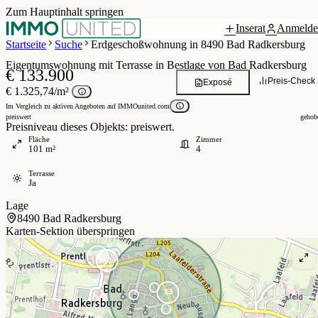
Zum Hauptinhalt springen
Inserat
Anmelde
3 / 13
Startseite
Suche
Erdgeschoßwohnung in 8490 Bad Radkersburg
Eigentumswohnung mit Terrasse in Bestlage von Bad Radkersburg
€ 133.900
Preis-Check
Exposé
€ 1.325,74/m²
Im Vergleich zu aktiven Angeboten auf IMMOunited.com
preiswert
gehob
Preisniveau dieses Objekts: preiswert.
Fläche
Zimmer
101 m²
4
Terrasse
Ja
Lage
8490 Bad Radkersburg
Karten-Sektion überspringen