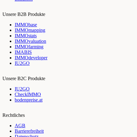
Unsere B2B Produkte
IMMObase
IMMOmapping
IMMOstats
IMMOvaluation
IMMOfarming
IMABIS
IMMOdeveloper
IU2GO
Unsere B2C Produkte
IU2GO
CheckIMMO
bodenpreise.at
Rechtliches
AGB
Barrierefreiheit
Datenschutz