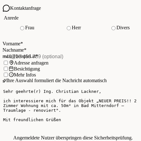
Kontaktanfrage
Ihre Kontaktdaten
Anrede
Frau
Herr
Divers
Vorname
*
(Pflichtfeld)
Nachname
*
(Pflichtfeld)
Vorname
*
E-Mail
*
(Pflichtfeld)
Nachname
*
Telefon
(optional)
max@beispiel.at
*
Ich möchte:
Adresse anfragen
Besichtigung
Mehr Infos
Ihre Auswahl formuliert die Nachricht automatisch
Ihre Nachricht
Angemeldete Nutzer überspringen diese Sicherheitsprüfung.