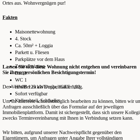
Ortes aus. Wohnvergnügen pur!
Fakten
Maisonettewohnung
4. Stock
Ca. 50m² + Loggia
Parkett u. Fliesen
Parkplätze vor dem Haus
Zentralheizung
Lassen Sie sich diese Wohnung nicht entgehen und vereinbaren
Sie Ihren persönlichen Besichtigungstermin!
Bad 1
WC 1
Der Vermittler ist als Doppelmakler tätig.
HWB 125 kWh/m2a, fGEE 1,92
Sofort verfügbar
Kellerabteil, Schikeller
Um Ihr Interesse schnellstmöglich bearbeiten zu können, bitten wir u
Anfragen ausschließlich über das Formular auf der jeweiligen
Immobilienplattform. Damit ist sichergestellt, dass sich unsere Kolleg
zwecks Terminvereinbarung mit Ihnen in Verbindung setzen kann.
Wir bitten, aufgrund unserer Nachweispflicht gegenüber den
Eigentümern, um Anfragen unter Angabe Ihrer vollständigen