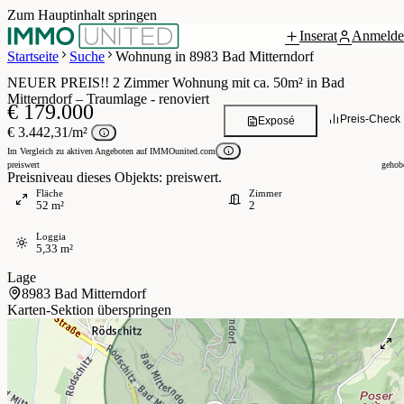
Zum Hauptinhalt springen
Inserat
Anmelde
7 / 19
Startseite
Suche
Wohnung in 8983 Bad Mitterndorf
NEUER PREIS!! 2 Zimmer Wohnung mit ca. 50m² in Bad
Mitterndorf – Traumlage - renoviert
€ 179.000
Preis-Check
Exposé
€ 3.442,31/m²
Im Vergleich zu aktiven Angeboten auf IMMOunited.com
preiswert
gehob
Preisniveau dieses Objekts: preiswert.
Fläche
Zimmer
52 m²
2
Loggia
5,33 m²
Lage
8983 Bad Mitterndorf
Karten-Sektion überspringen