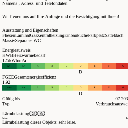
Namens-, Adress- und Telefondaten.
Wir freuen uns auf Ihre Anfrage und die Besichtigung mit Ihnen!
Ausstattung und Eigenschaften
Fliesen
Laminat
Gas
Zentralheizung
Einbauküche
Parkplatz
Satteldach
Massiv
Separates WC
Energieausweis
HWB
Heizwärmebedarf
125
kWh/m²a
A++
A+
A
B
C
D
E
F
G
D
FGEE
Gesamtenergieeffizienz
1,92
A++
A+
A
B
C
D
E
F
G
D
Gültig bis
07.20
Typ
Verbrauchsauswe
Lärmbelastung
leise
l
Lärmbelastung dieses Objekts: sehr leise.