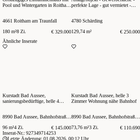
Pool und Wintergarten in Roitham
perfekte Lage - gut vermietet -
am Traunfall
nahe Stadtzentrum Schärding
4661 Roitham am Traunfall
4780 Schärding
180 m²
8 Zi.
129,74 m²
€ 329.000
€ 250.000
Ähnliche Inserate
Kurstadt Bad Aussee,
Kurstadt Bad Aussee, helle 3
sanierungsbedürftige, helle 4
Zimmer Wohnung nähe Bahnhof
Zimmer Wohnung nähe Bahnhof
8990 Bad Aussee, Bahnhofstraße 120
8990 Bad Aussee, Bahnhofstraße 120
96 m²
4 Zi.
73,76 m²
3 Zi.
€ 145.000
€ 110.690
Inserat-Nr.: 927349714253
Letzte Änderung: 01.08.2026, 00:12 Uhr