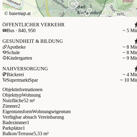
©
basemap.at
ÖFFENTLICHER VERKEHR
Bus · 840, 950
~ 5 Mi
GESUNDHEIT & BILDUNG
Apotheke
~ 8 Mi
Schule
~ 8 Mi
Kindergarten
~ 9 Mi
NAHVERSORGUNG
Bäckerei
~ 4 Mi
Supermarkt
Spar
~ 10 Mi
Objektinformationen
Objekttyp
Wohnung
Nutzfläche
52 m²
Zimmer
2
Eigentumsform
Wohnungseigentum
Verfügbar ab
nach Vereinbarung
Badezimmer
1
Parkplätze
1
Balkon/Terrasse
5,33 m²