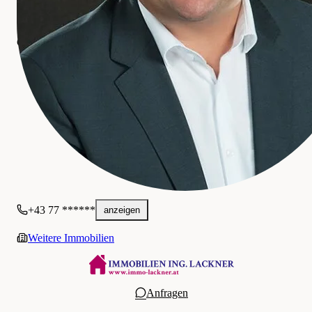
e
r
IMMOBILIEN ING. LACKNER GmbH
Gewerblich
+43 77 ******
anzeigen
Weitere Immobilien
Anfragen