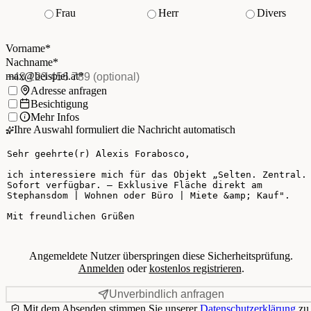
Frau
Herr
Divers
Vorname
*
(Pflichtfeld)
Nachname
*
(Pflichtfeld)
Vorname
*
E-Mail
*
(Pflichtfeld)
Nachname
*
Telefon
(optional)
max@beispiel.at
*
Ich möchte:
Adresse anfragen
Besichtigung
Mehr Infos
Ihre Auswahl formuliert die Nachricht automatisch
Ihre Nachricht
Angemeldete Nutzer überspringen diese Sicherheitsprüfung.
Anmelden
oder
kostenlos registrieren
.
Unverbindlich anfragen
Mit dem Absenden stimmen Sie unserer
Datenschutzerklärung
zu