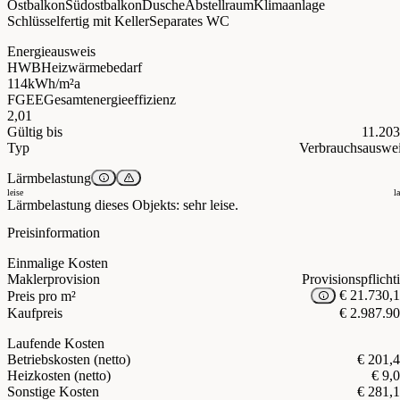
Ostbalkon
Südostbalkon
Dusche
Abstellraum
Klimaanlage
Schlüsselfertig mit Keller
Separates WC
Energieausweis
HWB
Heizwärmebedarf
114
kWh/m²a
FGEE
Gesamtenergieeffizienz
2,01
Gültig bis
11.20
Typ
Verbrauchsauswe
Lärmbelastung
leise
l
Lärmbelastung dieses Objekts: sehr leise.
Preisinformation
Einmalige Kosten
Maklerprovision
Provisionspflicht
€ 21.730,
Preis pro m²
Kaufpreis
€ 2.987.9
Laufende Kosten
Betriebskosten (netto)
€ 201,
Heizkosten (netto)
€ 9,
Sonstige Kosten
€ 281,