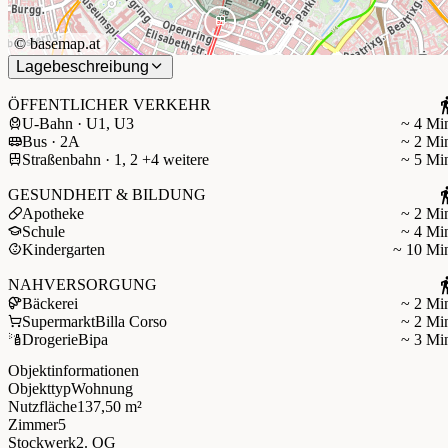
©
basemap.at
Lagebeschreibung
ÖFFENTLICHER VERKEHR
U-Bahn · U1, U3
~ 4 Mi
Bus · 2A
~ 2 Mi
Straßenbahn · 1, 2 +4 weitere
~ 5 Mi
GESUNDHEIT & BILDUNG
Apotheke
~ 2 Mi
Schule
~ 4 Mi
Kindergarten
~ 10 Mi
NAHVERSORGUNG
Bäckerei
~ 2 Mi
Supermarkt
Billa Corso
~ 2 Mi
Drogerie
Bipa
~ 3 Mi
Objektinformationen
Objekttyp
Wohnung
Nutzfläche
137,50 m²
Zimmer
5
Stockwerk
2. OG