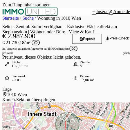
Zum Hauptinhalt springen
Inserat
Anmelde
Grundriss
1 / 16
Startseite
Suche
Wohnung in 1010 Wien
Selten. Zentral. Sofort verfügbar. – Exklusive Fläche direkt am
Stephansdom | Wohnen oder Büro | Miete & Kauf
€ 2.987.900
Preis-Check
Exposé
€ 21.730,18/m²
Im Vergleich zu aktiven Angeboten auf IMMOunited.com
preiswert
gehob
Preisniveau dieses Objekts: leicht gehoben.
Fläche
Zimmer
137,50 m²
5
Stockwerk
Balkon
2. OG
17,86 m²
Lage
1010 Wien
Karten-Sektion überspringen