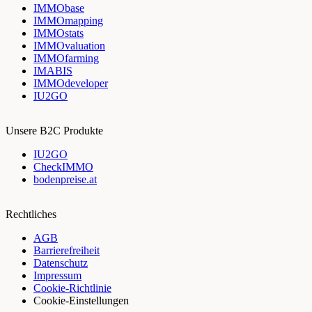
IMMObase
IMMOmapping
IMMOstats
IMMOvaluation
IMMOfarming
IMABIS
IMMOdeveloper
IU2GO
Unsere B2C Produkte
IU2GO
CheckIMMO
bodenpreise.at
Rechtliches
AGB
Barrierefreiheit
Datenschutz
Impressum
Cookie-Richtlinie
Cookie-Einstellungen