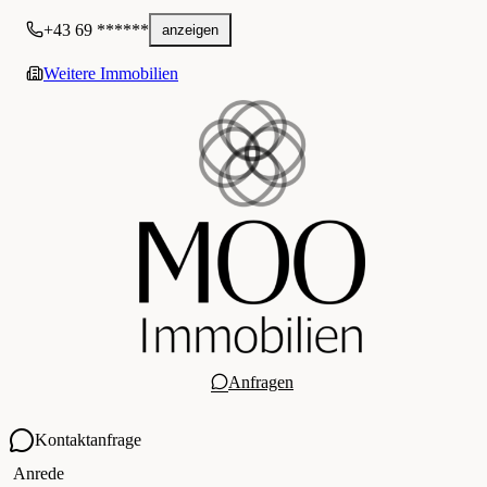
+43 69 ******
anzeigen
Weitere Immobilien
Anfragen
Kontaktanfrage
Ihre Kontaktdaten
Anrede