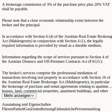
A brokerage commission of 3% of the purchase price plus 20% VAT
shall be payable.
Please note that a close economic relationship exists between the
broker and the principal.
In accordance with Section 6 (4) of the Austrian Real Estate Brokera
Act (Maklergesetz) in conjunction with Section 4 (1), the legally
required information is provided by email as a durable medium.
Information regarding the scope of services pursuant to Section 4 of
the Austrian Distance and Off-Premises Contracts Act (FAGG):
The broker's services comprise the professional mediation of
transactions involving real property in accordance with Section 16 of
the Austrian Real Estate Brokerage Act (Maklergesetz), in particular
the brokerage of purchase and rental agreements relating to apartment
houses, land, commercial properties, apartment buildings, and other
real estate assets.
Mehr anzeigen
Ausstattung und Eigenschaften
Fliesen
Parkett
Gas
Zentralheizung
Einbauküche
Personenaufzug