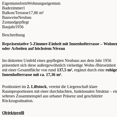
Eigentumsform
Wohnungseigentum
Badezimmer
1
Balkon/Terrasse
17,86 m²
Bauweise
Neubau
Zustand
gepflegt
Baujahr
1956
Beschreibung
Repräsentative 5-Zimmer-Einheit mit Innenhofterrasse – Wohne
oder Arbeiten auf höchstem Niveau
Im diskreten Umfeld eines gepflegten Neubaus aus dem Jahr 1956
präsentiert sich diese außergewöhnlich vielseitige Wohn-/Büroeinheit
mit einer Gesamtfläche von rund
137,5 m²
, ergänzt durch eine
ruhige
Innenhofterrasse mit ca. 17,36 m²
.
Positioniert im
2. Liftstock
, vereint die Liegenschaft klare
Raumproportionen mit einer durchdachten, funktionalen Struktur – ei
seltenes Zusammenspiel aus urbaner Präsenz und geschützter
Rückzugssituation.
Objektprofil