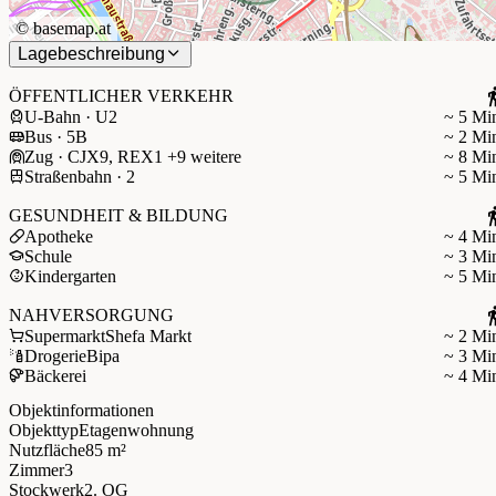
©
basemap.at
Lagebeschreibung
ÖFFENTLICHER VERKEHR
U-Bahn · U2
~ 5 Mi
Bus · 5B
~ 2 Mi
Zug · CJX9, REX1 +9 weitere
~ 8 Mi
Straßenbahn · 2
~ 5 Mi
GESUNDHEIT & BILDUNG
Apotheke
~ 4 Mi
Schule
~ 3 Mi
Kindergarten
~ 5 Mi
NAHVERSORGUNG
Supermarkt
Shefa Markt
~ 2 Mi
Drogerie
Bipa
~ 3 Mi
Bäckerei
~ 4 Mi
Objektinformationen
Objekttyp
Etagenwohnung
Nutzfläche
85 m²
Zimmer
3
Stockwerk
2. OG