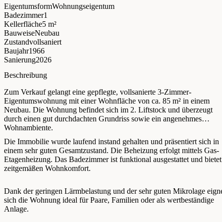
Eigentumsform
Wohnungseigentum
Badezimmer
1
Kellerfläche
5 m²
Bauweise
Neubau
Zustand
vollsaniert
Baujahr
1966
Sanierung
2026
Beschreibung
Zum Verkauf gelangt eine gepflegte, vollsanierte 3-Zimmer-
Eigentumswohnung mit einer Wohnfläche von ca. 85 m² in einem
Neubau. Die Wohnung befindet sich im 2. Liftstock und überzeugt
durch einen gut durchdachten Grundriss sowie ein angenehmes
Wohnambiente.
Die Immobilie wurde laufend instand gehalten und präsentiert sich in
einem sehr guten Gesamtzustand. Die Beheizung erfolgt mittels Gas-
Etagenheizung. Das Badezimmer ist funktional ausgestattet und bietet
zeitgemäßen Wohnkomfort.
Dank der geringen Lärmbelastung und der sehr guten Mikrolage eign
sich die Wohnung ideal für Paare, Familien oder als wertbeständige
Anlage.