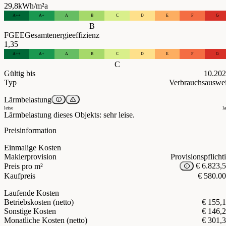
29,8
kWh/m²a
A++
A+
A
B
C
D
E
F
G
B
FGEE
Gesamtenergieeffizienz
1,35
A++
A+
A
B
C
D
E
F
G
C
Gültig bis
10.20
Typ
Verbrauchsauswe
Lärmbelastung
leise
l
Lärmbelastung dieses Objekts: sehr leise.
Preisinformation
Einmalige Kosten
Maklerprovision
Provisionspflicht
€ 6.823,
Preis pro m²
Kaufpreis
€ 580.0
Laufende Kosten
Betriebskosten (netto)
€ 155,
Sonstige Kosten
€ 146,
Monatliche Kosten (netto)
€ 301,