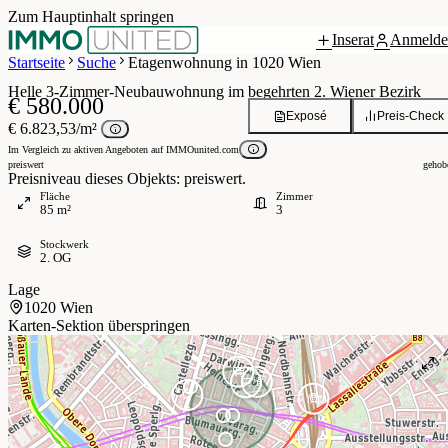
Zum Hauptinhalt springen
Inserat
Anmelde
Grundriss
7 / 19
Startseite
Suche
Etagenwohnung in 1020 Wien
Helle 3-Zimmer-Neubauwohnung im begehrten 2. Wiener Bezirk
€ 580.000
Exposé
Preis-Check
€ 6.823,53/m²
Im Vergleich zu aktiven Angeboten auf IMMOunited.com
preiswert
gehob
Preisniveau dieses Objekts: preiswert.
Fläche
Zimmer
85 m²
3
Stockwerk
2. OG
Lage
1020 Wien
Karten-Sektion überspringen