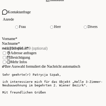
Kontaktanfrage
Ihre Kontaktdaten
Anrede
Frau
Herr
Divers
Vorname
*
(Pflichtfeld)
Nachname
*
(Pflichtfeld)
Vorname
*
E-Mail
*
(Pflichtfeld)
Nachname
*
Telefon
(optional)
max@beispiel.at
*
Ich möchte:
Adresse anfragen
Besichtigung
Mehr Infos
Ihre Auswahl formuliert die Nachricht automatisch
Ihre Nachricht