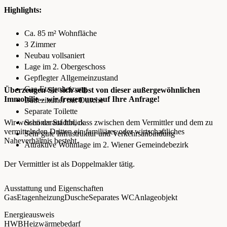
Highlights:
Ca. 85 m² Wohnfläche
3 Zimmer
Neubau vollsaniert
Lage im 2. Obergeschoss
Gepflegter Allgemeinzustand
Gas-Etagenheizung
Überzeugen Sie sich selbst von dieser außergewöhnlichen
Immobilie – wir freuen uns auf Ihre Anfrage!
Badezimmer mit Dusche
Separate Toilette
Wir weisen darauf hin, dass zwischen dem Vermittler und dem zu
Schöner Stadtblick
vermittelnden Dritten ein familiäres oder wirtschaftliches
Sehr gute Infrastruktur und Verkehrsanbindung
Naheverhältnis besteht.
Attraktive Wohnlage im 2. Wiener Gemeindebezirk
Der Vermittler ist als Doppelmakler tätig.
Ausstattung und Eigenschaften
Gas
Etagenheizung
Dusche
Separates WC
Anlageobjekt
Energieausweis
HWB
Heizwärmebedarf