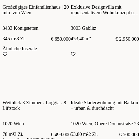
Großzügiges Einfamilienhaus | 20
Exklusive Designvilla mit
min. von Wien
repräsentativem Wohnkonzept und
luxuriöser Ausstattung
3433 Königstetten
3003 Gablitz
345 m²
8 Zi.
453,40 m²
€ 650.000
€ 2.950.000
Ähnliche Inserate
Weitblick 3 Zimmer - Loggia - 8
Ideale Starterwohnung mit Balkon
Liftstock
– urban & durchdacht
1020 Wien
1020 Wien, Obere Donaustraße 23
78 m²
3 Zi.
53,80 m²
2 Zi.
€ 499.000
€ 500.000