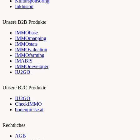
Kultursponsoring
Inklusion
Unsere B2B Produkte
IMMObase
IMMOmapping
IMMOstats
IMMOvaluation
IMMOfarming
IMABIS
IMMOdeveloper
IU2GO
Unsere B2C Produkte
IU2GO
CheckIMMO
bodenpreise.at
Rechtliches
AGB