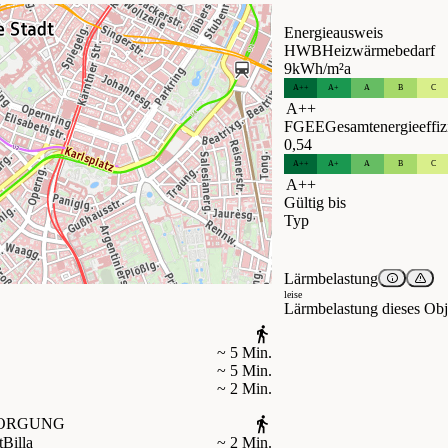
Energieausweis
HWB
Heizwärmebedarf
9
kWh/m²a
A++
A+
A
B
C
A++
FGEE
Gesamtenergieeffiz
0,54
A++
A+
A
B
C
A++
Gültig bis
Typ
Lärmbelastung
leise
Lärmbelastung dieses Obje
~ 5 Min.
~ 5 Min.
~ 2 Min.
ORGUNG
t
Billa
~ 2 Min.