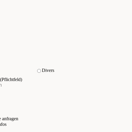
Divers
(Pflichtfeld)
e anfragen
nfos