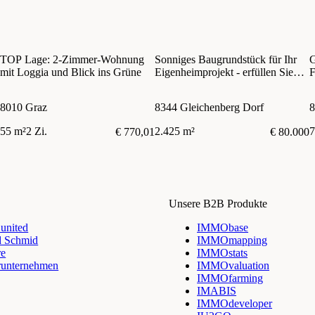
TOP Lage: 2-Zimmer-Wohnung
Sonniges Baugrundstück für Ihr
G
mit Loggia und Blick ins Grüne
Eigenheimprojekt - erfüllen Sie
F
sich jetzt Ihren Traum!
8010 Graz
8344 Gleichenberg Dorf
8
55 m²
2 Zi.
2.425 m²
7
€ 770,01
€ 80.000
Unsere B2B Produkte
nited
IMMObase
d Schmid
IMMOmapping
re
IMMOstats
runternehmen
IMMOvaluation
IMMOfarming
IMABIS
IMMOdeveloper