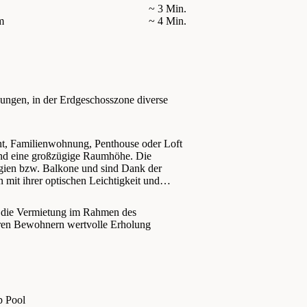
~ 3 Min.
m
~ 4 Min.
ungen, in der Erdgeschosszone diverse
nt, Familienwohnung, Penthouse oder Loft
 und eine großzügige Raumhöhe. Die
gien bzw. Balkone und sind Dank der
 mit ihrer optischen Leichtigkeit und
 die Vermietung im Rahmen des
hren Bewohnern wertvolle Erholung
p Pool