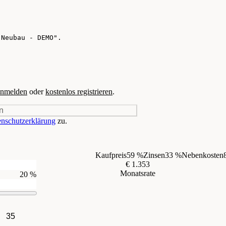
nmelden
oder
kostenlos registrieren
.
n
nschutzerklärung
zu.
Kaufpreis
59 %
Zinsen
33 %
Nebenkosten
€ 1.353
Monatsrate
20 %
35