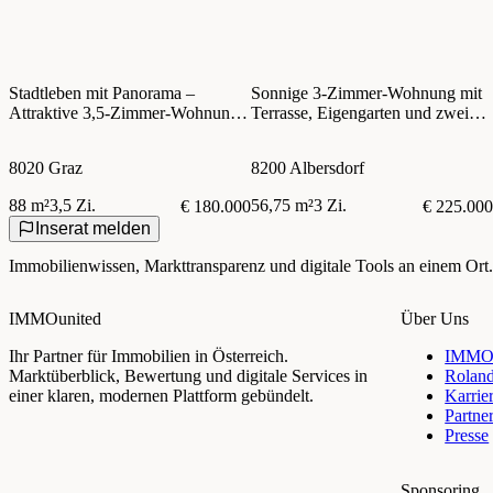
Stadtleben mit Panorama –
Sonnige 3-Zimmer-Wohnung mit
Attraktive 3,5-Zimmer-Wohnung
Terrasse, Eigengarten und zwei
in Graz mit Wohnrecht zu kaufen!
Autoabstellplätzen nahe Gleisdorf
8020 Graz
8200 Albersdorf
88 m²
3,5 Zi.
56,75 m²
3 Zi.
€ 180.000
€ 225.000
Inserat melden
Immobilienwissen, Markttransparenz und digitale Tools an einem Ort.
IMMOunited
Über Uns
Ihr Partner für Immobilien in Österreich.
IMMOu
Marktüberblick, Bewertung und digitale Services in
Rolan
einer klaren, modernen Plattform gebündelt.
Karrie
Partne
Presse
Sponsoring