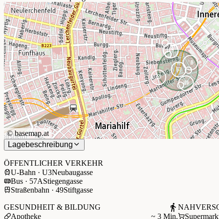
©
basemap.at
Lagebeschreibung
+
−
ÖFFENTLICHER VERKEHR
U-Bahn · U3
Neubaugasse
Bus · 57A
Stiegengasse
Straßenbahn · 49
Stiftgasse
GESUNDHEIT & BILDUNG
NAHVERS
Apotheke
~ 3 Min.
Supermark