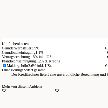
Kaufnebenkosten
Grunderwerbsteuer
3.5%
€
Grundbucheintragung
1.1%
Vertragserrichtung
1.8% inkl. USt.
Pfandrechtseintragung
1.2% d. Kredits
Maklergebühr
3.6% inkl. USt.
€
Finanzierungsbedarf gesamt
Der Kreditrechner liefert eine unverbindliche Berechnung un
Mehr von diesem Anbieter