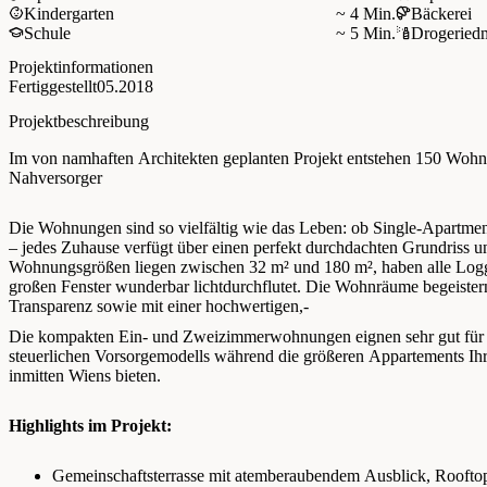
Kindergarten
~ 4 Min.
Bäckerei
Schule
~ 5 Min.
Drogerie
d
Projektinformationen
Fertiggestellt
05.2018
Projektbeschreibung
Im von namhaften Architekten geplanten Projekt entstehen 150 Wohn
Nahversorger
Die Wohnungen sind so vielfältig wie das Leben: ob Single-Apartme
– jedes Zuhause verfügt über einen perfekt durchdachten Grundriss
Wohnungsgrößen liegen zwischen 32 m² und 180 m², haben alle Log
großen Fenster wunderbar lichtdurchflutet. Die Wohnräume begeistern
Transparenz sowie mit einer hochwertigen,-
Die kompakten Ein- und Zweizimmerwohnungen eignen sehr gut für
steuerlichen Vorsorgemodells während die größeren Appartements I
inmitten Wiens bieten.
Highlights im Projekt:
Gemeinschaftsterrasse mit atemberaubendem Ausblick, Roofto