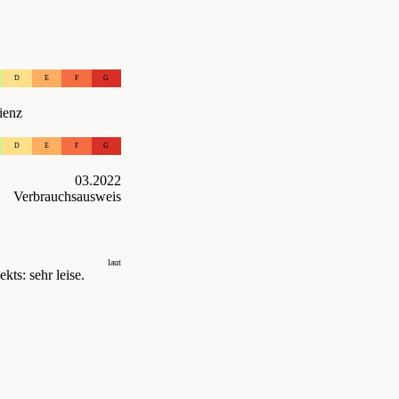
D
E
F
G
ienz
D
E
F
G
03.2022
Verbrauchsausweis
laut
kts: sehr leise.