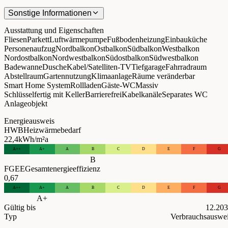
Sonstige Informationen
Ausstattung und Eigenschaften
Fliesen
Parkett
Luftwärmepumpe
Fußbodenheizung
Einbauküche
Personenaufzug
Nordbalkon
Ostbalkon
Südbalkon
Westbalkon
Nordostbalkon
Nordwestbalkon
Südostbalkon
Südwestbalkon
Badewanne
Dusche
Kabel/Satelliten-TV
Tiefgarage
Fahrradraum
Abstellraum
Gartennutzung
Klimaanlage
Räume veränderbar
Smart Home System
Rollladen
Gäste-WC
Massiv
Schlüsselfertig mit Keller
Barrierefrei
Kabelkanäle
Separates WC
Anlageobjekt
Energieausweis
HWB
Heizwärmebedarf
22,4
kWh/m²a
A++
A+
A
B
C
D
E
F
G
B
FGEE
Gesamtenergieeffizienz
0,67
A++
A+
A
B
C
D
E
F
G
A+
Gültig bis
12.20
Typ
Verbrauchsauswe