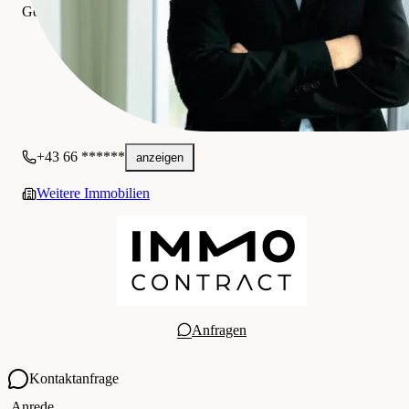
Gewerblich
+43 66 ******
anzeigen
Weitere Immobilien
Anfragen
Kontaktanfrage
Ihre Kontaktdaten
Anrede