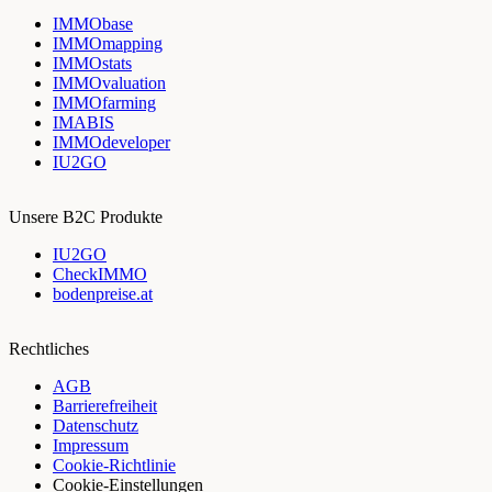
IMMObase
IMMOmapping
IMMOstats
IMMOvaluation
IMMOfarming
IMABIS
IMMOdeveloper
IU2GO
Unsere B2C Produkte
IU2GO
CheckIMMO
bodenpreise.at
Rechtliches
AGB
Barrierefreiheit
Datenschutz
Impressum
Cookie-Richtlinie
Cookie-Einstellungen