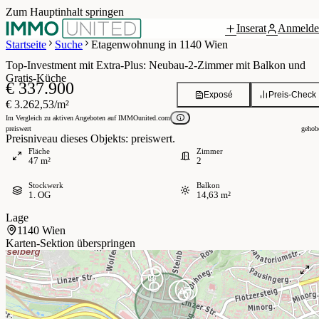
Zum Hauptinhalt springen
Inserat
Anmelde
Grundriss
 / 7
Startseite
Suche
Etagenwohnung in 1140 Wien
Top-Investment mit Extra-Plus: Neubau-2-Zimmer mit Balkon und
Gratis-Küche
€ 337.900
Exposé
Preis-Check
€ 3.262,53/m²
Im Vergleich zu aktiven Angeboten auf IMMOunited.com
preiswert
gehob
Preisniveau dieses Objekts: preiswert.
Fläche
Zimmer
47 m²
2
Stockwerk
Balkon
1. OG
14,63 m²
Lage
1140 Wien
Karten-Sektion überspringen