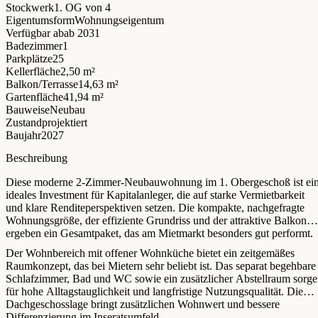
Stockwerk
1. OG
von 4
Eigentumsform
Wohnungseigentum
Verfügbar ab
ab 2031
Badezimmer
1
Parkplätze
25
Kellerfläche
2,50 m²
Balkon/Terrasse
14,63 m²
Gartenfläche
41,94 m²
Bauweise
Neubau
Zustand
projektiert
Baujahr
2027
Beschreibung
Diese moderne 2-Zimmer-Neubauwohnung im 1. Obergeschoß ist ei
ideales Investment für Kapitalanleger, die auf starke Vermietbarkeit
und klare Renditeperspektiven setzen. Die kompakte, nachgefragte
Wohnungsgröße, der effiziente Grundriss und der attraktive Balkon
ergeben ein Gesamtpaket, das am Mietmarkt besonders gut performt.
Der Wohnbereich mit offener Wohnküche bietet ein zeitgemäßes
Raumkonzept, das bei Mietern sehr beliebt ist. Das separat begehbare
Schlafzimmer, Bad und WC sowie ein zusätzlicher Abstellraum sorg
für hohe Alltagstauglichkeit und langfristige Nutzungsqualität. Die
Dachgeschosslage bringt zusätzlichen Wohnwert und bessere
Differenzierung im Inseratsumfeld.