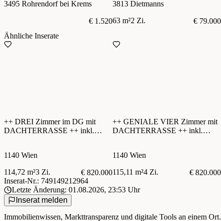
3495 Rohrendorf bei Krems
3813 Dietmanns
63 m²
2 Zi.
€ 1.520
€ 79.000
Ähnliche Inserate
++ DREI Zimmer im DG mit
++ GENIALE VIER Zimmer mit
DACHTERRASSE ++ inkl.
DACHTERRASSE ++ inkl.
KÜCHE
KÜCHE
1140 Wien
1140 Wien
114,72 m²
3 Zi.
115,11 m²
4 Zi.
€ 820.000
€ 820.000
Inserat-Nr.: 749149212964
Letzte Änderung: 01.08.2026, 23:53 Uhr
Inserat melden
Immobilienwissen, Markttransparenz und digitale Tools an einem Ort.