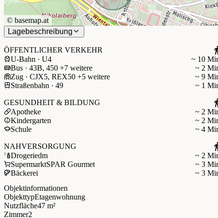
©
basemap.at
Lagebeschreibung
ÖFFENTLICHER VERKEHR
U-Bahn · U4
~ 10 Mi
Bus · 43B, 450 +7 weitere
~ 2 Mi
Zug · CJX5, REX50 +5 weitere
~ 9 Mi
Straßenbahn · 49
~ 1 Mi
GESUNDHEIT & BILDUNG
Apotheke
~ 2 Mi
Kindergarten
~ 2 Mi
Schule
~ 4 Mi
NAHVERSORGUNG
Drogerie
dm
~ 2 Mi
Supermarkt
SPAR Gourmet
~ 3 Mi
Bäckerei
~ 3 Mi
Objektinformationen
Objekttyp
Etagenwohnung
Nutzfläche
47 m²
Zimmer
2