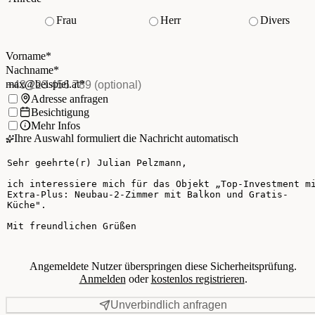
Frau
Herr
Divers
Vorname
*
(Pflichtfeld)
Nachname
*
(Pflichtfeld)
Vorname
*
E-Mail
*
(Pflichtfeld)
Nachname
*
Telefon
(optional)
max@beispiel.at
*
Ich möchte:
Adresse anfragen
Besichtigung
Mehr Infos
Ihre Auswahl formuliert die Nachricht automatisch
Ihre Nachricht
Angemeldete Nutzer überspringen diese Sicherheitsprüfung.
Anmelden
oder
kostenlos registrieren
.
Unverbindlich anfragen