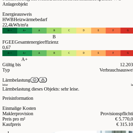
Anlageobjekt
Energieausweis
HWB
Heizwärmebedarf
22,4
kWh/m²a
A++
A+
A
B
C
D
E
F
G
B
FGEE
Gesamtenergieeffizienz
0,67
A++
A+
A
B
C
D
E
F
G
A+
Gültig bis
12.20
Typ
Verbrauchsauswe
Lärmbelastung
leise
l
Lärmbelastung dieses Objekts: sehr leise.
Preisinformation
Einmalige Kosten
Maklerprovision
Provisionspflicht
Preis pro m²
€ 5.770,
Kaufpreis
€ 315.1