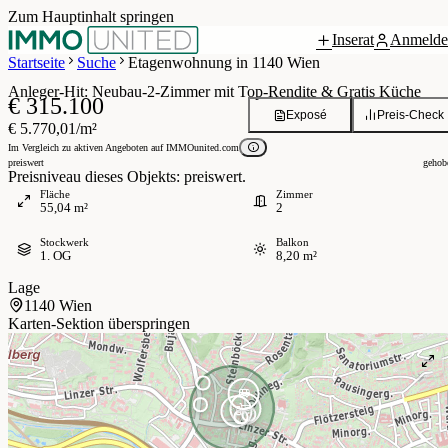
Zum Hauptinhalt springen
Inserat
Anmelde
Grundriss
 / 6
Startseite
Suche
Etagenwohnung in 1140 Wien
Anleger-Hit: Neubau-2-Zimmer mit Top-Rendite & Gratis Küche
€ 315.100
Exposé
Preis-Check
€ 5.770,01/m²
Im Vergleich zu aktiven Angeboten auf IMMOunited.com
preiswert
gehob
Preisniveau dieses Objekts: preiswert.
Fläche
Zimmer
55,04 m²
2
Stockwerk
Balkon
1. OG
8,20 m²
Lage
1140 Wien
Karten-Sektion überspringen