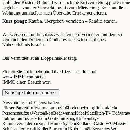
laufenden Kosten. Optional wird auch die Erstvermietung professione
begleitet – von der Vermarktung bis zum Mietvertrag. So kann die
Wohnung unmittelbar nach Übergabe Erträge generieren.
Kurz gesagt:
Kaufen, übergeben, vermieten – Rendite starten.
Wir weisen darauf hin, dass zwischen dem Vermittler und dem zu
vermittelnden Dritten ein familiäres oder wirtschaftliches
Naheverhältnis besteht.
Der Vermittler ist als Doppelmakler tätig.
Finden Sie noch mehr attraktive Liegenschaften auf
www.IMMOcontract.at
IMMO einen Besuch wert.
Sonstige Informationen
Ausstattung und Eigenschaften
Fliesen
Parkett
Luftwärmepumpe
Fußbodenheizung
Einbauküche
Personenaufzug
Westbalkon
Badewanne
Kabel/Satelliten-TV
Tiefgarag
Fahrradraum
Abstellraum
Gartennutzung
Klimaanlage
Räume veränderbar
Smart Home System
Rollladen
Gäste-WC
Massiv
Schlüsselfertig mit Keller
Barrierefrei
Kabelkanäle
Separates WC