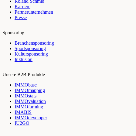
Roland Schmid
Karriere
Partnerunternehmen
Presse
Sponsoring
Branchensponsoring
Sportsponsoring
Kultursponsoring
Inklusion
Unsere B2B Produkte
IMMObase
IMMOmapping
IMMOstats
IMMOvaluation
IMMOfarming
IMABIS
IMMOdeveloper
IU2GO