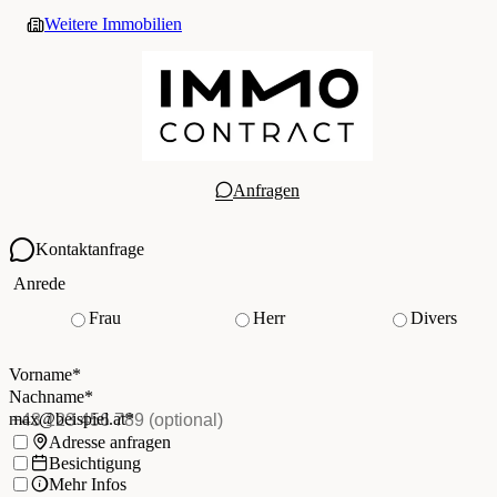
Weitere Immobilien
Anfragen
Kontaktanfrage
Ihre Kontaktdaten
Anrede
Frau
Herr
Divers
Vorname
*
(Pflichtfeld)
Nachname
*
(Pflichtfeld)
Vorname
*
E-Mail
*
(Pflichtfeld)
Nachname
*
Telefon
(optional)
max@beispiel.at
*
Ich möchte:
Adresse anfragen
Besichtigung
Mehr Infos