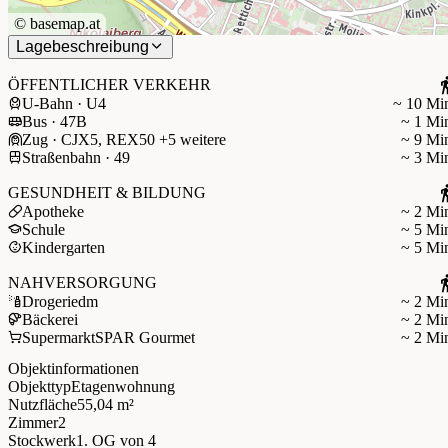
©
basemap.at
Lagebeschreibung
ÖFFENTLICHER VERKEHR
U-Bahn · U4
~ 10 Mi
Bus · 47B
~ 1 Mi
Zug · CJX5, REX50 +5 weitere
~ 9 Mi
Straßenbahn · 49
~ 3 Mi
GESUNDHEIT & BILDUNG
Apotheke
~ 2 Mi
Schule
~ 5 Mi
Kindergarten
~ 5 Mi
NAHVERSORGUNG
Drogerie
dm
~ 2 Mi
Bäckerei
~ 2 Mi
Supermarkt
SPAR Gourmet
~ 2 Mi
Objektinformationen
Objekttyp
Etagenwohnung
Nutzfläche
55,04 m²
Zimmer
2
Stockwerk
1. OG
von 4