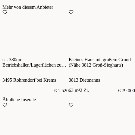
Mehr von diesem Anbieter
ca. 380qm
Kleines Haus mit großem Grund
Betriebshallen/Lagerflächen zu
(Nähe 3812 Groß-Siegharts)
vermieten! Nähe Krems,
Anbindung S33, B17, S5
3495 Rohrendorf bei Krems
3813 Dietmanns
63 m²
2 Zi.
€ 1.520
€ 79.000
Ähnliche Inserate