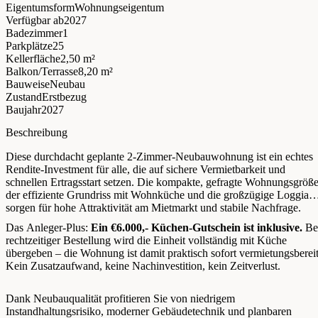
Eigentumsform
Wohnungseigentum
Verfügbar ab
2027
Badezimmer
1
Parkplätze
25
Kellerfläche
2,50 m²
Balkon/Terrasse
8,20 m²
Bauweise
Neubau
Zustand
Erstbezug
Baujahr
2027
Beschreibung
Diese durchdacht geplante 2-Zimmer-Neubauwohnung ist ein echtes
Rendite-Investment für alle, die auf sichere Vermietbarkeit und
schnellen Ertragsstart setzen. Die kompakte, gefragte Wohnungsgröße
der effiziente Grundriss mit Wohnküche und die großzügige Loggia
sorgen für hohe Attraktivität am Mietmarkt und stabile Nachfrage.
Das Anleger-Plus:
Ein €6.000,- Küchen-Gutschein ist inklusive.
Be
rechtzeitiger Bestellung wird die Einheit vollständig mit Küche
übergeben – die Wohnung ist damit praktisch sofort vermietungsbereit
Kein Zusatzaufwand, keine Nachinvestition, kein Zeitverlust.
Dank Neubauqualität profitieren Sie von niedrigem
Instandhaltungsrisiko, moderner Gebäudetechnik und planbaren