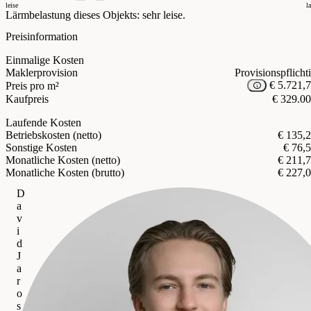
leise
l
Lärmbelastung dieses Objekts: sehr leise.
Preisinformation
Einmalige Kosten
Maklerprovision
Provisionspflicht
€ 5.721,
Preis pro m²
Kaufpreis
€ 329.0
Laufende Kosten
Betriebskosten (netto)
€ 135,
Sonstige Kosten
€ 76,
Monatliche Kosten (netto)
€ 211,
Monatliche Kosten (brutto)
€ 227,
D
a
v
i
d
J
a
r
o
s