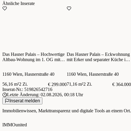
Ähnliche Inserate
Das Hasner Palais – Hochwertige
Das Hasner Palais – Eckwohnung
Altbau-Wohnung im 1. OG mit
mit Erker und separater Küche im
Lift! Sanierter Altbau nahe U6
sanierten Altbau!
Thaliastraße und Brunnenmarkt!
1160 Wien, Hasnerstraße 40
1160 Wien, Hasnerstraße 40
56,16 m²
2 Zi.
71,16 m²
2 Zi.
€ 299.000
€ 364.000
Inserat-Nr.: 519826542716
Letzte Änderung: 02.08.2026, 00:18 Uhr
Inserat melden
Immobilienwissen, Markttransparenz und digitale Tools an einem Ort.
IMMOunited