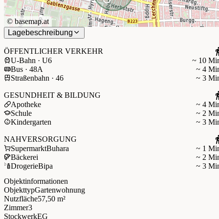
©
basemap.at
Lagebeschreibung
ÖFFENTLICHER VERKEHR
U-Bahn · U6
~ 10 Mi
Bus · 48A
~ 4 Mi
Straßenbahn · 46
~ 3 Mi
GESUNDHEIT & BILDUNG
Apotheke
~ 4 Mi
Schule
~ 2 Mi
Kindergarten
~ 3 Mi
NAHVERSORGUNG
Supermarkt
Buhara
~ 1 Mi
Bäckerei
~ 2 Mi
Drogerie
Bipa
~ 3 Mi
Objektinformationen
Objekttyp
Gartenwohnung
Nutzfläche
57,50 m²
Zimmer
3
Stockwerk
EG