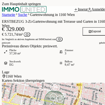
Zum Hauptinhalt springen
Inserat
Anmelde
Grundriss
 / 8
Startseite
Suche
Gartenwohnung in 1160 Wien
ERSTBEZUG 3-Zi-Gartenwohnung mit Terrasse und Garten in 1160
Wien
€ 329.000
Exposé
€ 5.721,74/m²
Im Vergleich zu aktiven Angeboten auf IMMOunited.com
preiswert
gehob
Preisniveau dieses Objekts: preiswert.
Fläche
Zimmer
57,50 m²
3
Stockwerk
Balkon
EG
9,47 m²
Lage
1160 Wien
Karten-Sektion überspringen