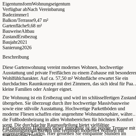
Eigentumsform
Wohnungseigentum
Verfügbar ab
Nach Vereinbarung
Badezimmer
1
Balkon/Terrasse
9,47 m²
Gartenfläche
9,68 m²
Bauweise
Altbau
Zustand
Erstbezug
Baujahr
2021
Sanierung
2026
Beschreibung
Diese Gartenwohnung vereint modernes Wohnen, hochwertige
Ausstattung und private Freiflächen zu einem Zuhause mit besonder
Wohlfühlcharakter. Auf ca. 57,50 m² Wohnfläche erwartet Sie ein
durchdachtes Raumkonzept mit drei Zimmern, das sich ideal für Paare
kleine Familien oder Anleger eignet.
Die Wohnung ist ein Erstbezug und wird im schlüsselfertigen Zustan
übergeben. Sie überzeugt durch ihre hochwertige Massivbauweise
sowie eine stilvolle Ausstattung. Hochwertige Parkettböden und
moderne Fliesen schaffen eine angenehme Wohnatmosphäre, währen
die Fußbodenheizung in allen Wohnbereichen für höchsten Komfort
sorgt. Die durchdachte Raumaufteilung bietet vielfältige
Ein besonderes Highlight dieser Immobilie ist die private Terrasse mit
Gestaltungsmöglichkeiten und verbindet modernes Wohnen mit
angrenzendem Garten. Hier genießen Sie entspannte Stunden im
funktionalem Design.