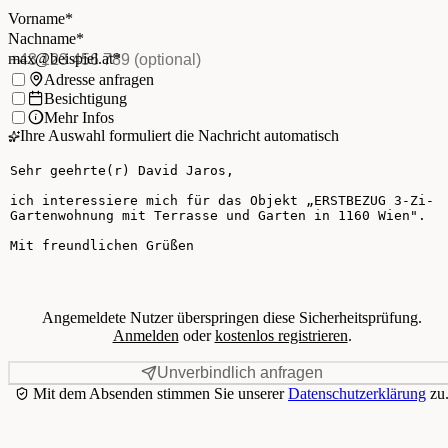
Nachname
*
(Pflichtfeld)
Vorname
*
E-Mail
*
(Pflichtfeld)
Nachname
*
Telefon
(optional)
max@beispiel.at
*
Ich möchte:
Adresse anfragen
Besichtigung
Mehr Infos
Ihre Auswahl formuliert die Nachricht automatisch
Ihre Nachricht
Angemeldete Nutzer überspringen diese Sicherheitsprüfung.
Anmelden
oder
kostenlos registrieren
.
Unverbindlich anfragen
Mit dem Absenden stimmen Sie unserer
Datenschutzerklärung
zu