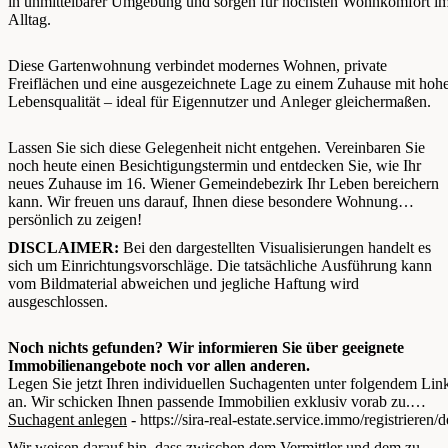
in unmittelbarer Umgebung und sorgen für höchsten Wohnkomfort i
Alltag.
Diese Gartenwohnung verbindet modernes Wohnen, private
Freiflächen und eine ausgezeichnete Lage zu einem Zuhause mit hoh
Lebensqualität – ideal für Eigennutzer und Anleger gleichermaßen.
Lassen Sie sich diese Gelegenheit nicht entgehen. Vereinbaren Sie
noch heute einen Besichtigungstermin und entdecken Sie, wie Ihr
neues Zuhause im 16. Wiener Gemeindebezirk Ihr Leben bereichern
kann. Wir freuen uns darauf, Ihnen diese besondere Wohnung
persönlich zu zeigen!
DISCLAIMER:
Bei den dargestellten Visualisierungen handelt es
sich um Einrichtungsvorschläge. Die tatsächliche Ausführung kann
vom Bildmaterial abweichen und jegliche Haftung wird
ausgeschlossen.
Noch nichts gefunden? Wir informieren Sie über geeignete
Immobilienangebote noch vor allen anderen.
Legen Sie jetzt Ihren individuellen Suchagenten unter folgendem Lin
an. Wir schicken Ihnen passende Immobilien exklusiv vorab zu.
Suchagent anlegen
- https://sira-real-estate.service.immo/registrieren/d
Wir weisen darauf hin, dass zwischen dem Vermittler und dem zu