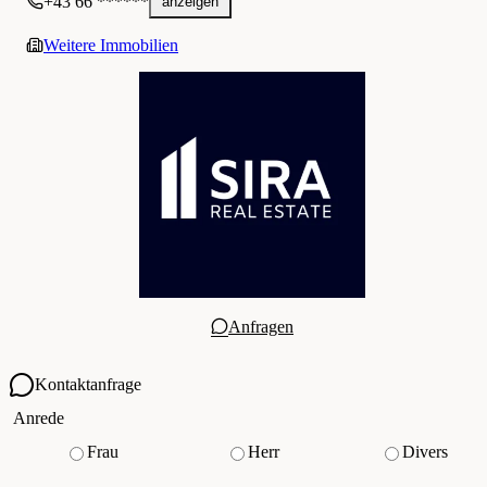
+43 66 ******
anzeigen
Weitere Immobilien
Anfragen
Kontaktanfrage
Ihre Kontaktdaten
Anrede
Frau
Herr
Divers
Vorname
*
(Pflichtfeld)