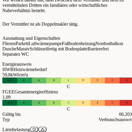
vermittelnden Dritten ein familiäres oder wirtschaftliches
Naheverhältnis besteht.
Der Vermittler ist als Doppelmakler tätig.
Ausstattung und Eigenschaften
Fliesen
Parkett
Luftwärmepumpe
Fußbodenheizung
Nordostbalkon
Dusche
Massiv
Schlüsselfertig mit Bodenplatte
Barrierefrei
Separates WC
Energieausweis
HWB
Heizwärmebedarf
59,8
kWh/m²a
A++
A+
A
B
C
D
E
F
G
C
FGEE
Gesamtenergieeffizienz
1,09
A++
A+
A
B
C
D
E
F
G
C
Gültig bis
06.20
Typ
Verbrauchsauswe
Lärmbelastung