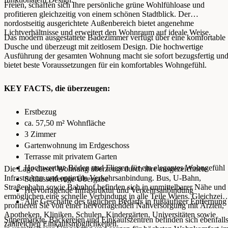
Freien, schaffen sich Ihre persönliche grüne Wohlfühloase und
profitieren gleichzeitig von einem schönen Stadtblick. Der
nordostseitig ausgerichtete Außenbereich bietet angenehme
Lichtverhältnisse und erweitert den Wohnraum auf ideale Weise.
Das modern ausgestattete Badezimmer verfügt über eine komfortable
Dusche und überzeugt mit zeitlosem Design. Die hochwertige
Ausführung der gesamten Wohnung macht sie sofort bezugsfertig un
bietet beste Voraussetzungen für ein komfortables Wohngefühl.
KEY FACTS, die überzeugen:
Erstbezug
ca. 57,50 m² Wohnfläche
3 Zimmer
Gartenwohnung im Erdgeschoss
Terrasse mit privatem Garten
Hochwertige Böden und Fliesen für ein elegantes Wohngefühl
Die Lage dieser Wohnung überzeugt durch ihre ausgezeichnete
Infrastruktur und optimale Verkehrsanbindung. Bus, U-Bahn,
Schlüsselfertige Übergabe
Straßenbahn sowie Bahnhof befinden sich in unmittelbarer Nähe und
Hervorragende Infrastruktur und Verkehrsanbindung
ermöglichen eine schnelle Verbindung in alle Teile Wiens. Gleichzeiti
Alle Geschäfte des täglichen Bedarfs in fußläufiger Entfernung
profitieren Sie von einer hervorragenden Nahversorgung mit Ärzten,
Apotheken, Kliniken, Schulen, Kindergärten, Universitäten sowie
Supermärkte, Bäckereien und Einkaufszentren befinden sich ebenfall
zahlreichen Einkaufsmöglichkeiten.