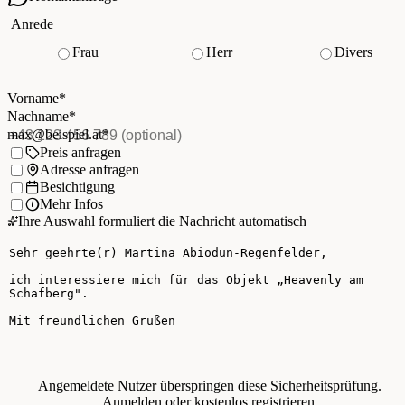
Ihre Kontaktdaten
Anrede
Frau
Herr
Divers
Vorname
*
(Pflichtfeld)
Nachname
*
(Pflichtfeld)
Vorname
*
E-Mail
*
(Pflichtfeld)
Nachname
*
Telefon
(optional)
max@beispiel.at
*
Ich möchte:
Preis anfragen
Adresse anfragen
Besichtigung
Mehr Infos
Ihre Auswahl formuliert die Nachricht automatisch
Ihre Nachricht
Angemeldete Nutzer überspringen diese Sicherheitsprüfung.
Anmelden
oder
kostenlos registrieren
.