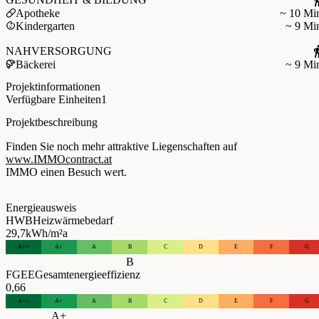
Apotheke
~ 10 Mi
Kindergarten
~ 9 Mi
NAHVERSORGUNG
Bäckerei
~ 9 Mi
Projektinformationen
Verfügbare Einheiten
1
Projektbeschreibung
Finden Sie noch mehr attraktive Liegenschaften auf
www.IMMOcontract.at
IMMO einen Besuch wert.
Energieausweis
HWB
Heizwärmebedarf
29,7
kWh/m²a
A++
A+
A
B
C
D
E
F
G
B
FGEE
Gesamtenergieeffizienz
0,66
A++
A+
A
B
C
D
E
F
G
A+