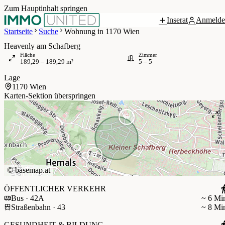
Zum Hauptinhalt springen
Inserat
Anmelde
 / 7
Startseite
Suche
Wohnung in 1170 Wien
Heavenly am Schafberg
Fläche
Zimmer
189,29 – 189,29 m²
5 – 5
Lage
1170 Wien
Karten-Sektion überspringen
©
basemap.at
ÖFFENTLICHER VERKEHR
Bus · 42A
~ 6 Mi
Straßenbahn · 43
~ 8 Mi
GESUNDHEIT & BILDUNG