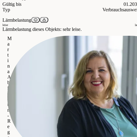
Gültig bis
01.20
Typ
Verbrauchsauswe
Lärmbelastung
leise
l
Lärmbelastung dieses Objekts: sehr leise.
M
a
r
t
i
n
a
A
b
i
o
d
u
n
-
R
e
g