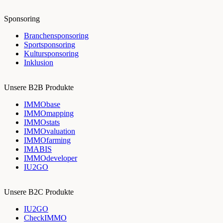
Sponsoring
Branchensponsoring
Sportsponsoring
Kultursponsoring
Inklusion
Unsere B2B Produkte
IMMObase
IMMOmapping
IMMOstats
IMMOvaluation
IMMOfarming
IMABIS
IMMOdeveloper
IU2GO
Unsere B2C Produkte
IU2GO
CheckIMMO