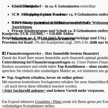
Klinik Floridsdorf
Lichtspots
–
in
ca. 6 Autominuten
erreichbar
SCN – Shopping Center Nord nur
Mehrfachverglaste Fenster
ca. 9 Gehminuten entfe
Ausrichtung:
KIWI Kindergarten ca. 6 Gehminuten entfernt
Innenhofausrichtung, wodurch die Wohnung k
Ausrichtung
Private Kindergruppe und Schule ca. 8 Gehminuten entfer
Kaufpreis: EUR 259.900,– + €10.000 Ablöse
Betriebskosten: ca. € 291,61 (inkl. Reparaturrücklage und USt.)
Mittelschule ca. 7 Gehminuten entfernt
Provision bei Kauf:
3% des Kaufpreises zzgl. 20% USt.
(fällt nur 
💶 Finanzierungsservice – Ihre Immobilie bestens finanziert
Damit der Kauf Ihrer neuen Immobilie auch finanziell optimal gestalte
Unterstützung bei Finanzierungsanfragen
an. Unser Partner-Finanz
Banken zusammen und erhält dabei
Top-Konditionen – ohne zusätz
sprechen Sie einfach den zuständigen Makler an, wir kümmern uns ge
🔑
Top-Angebote erhalten, bevor sie online gehen:
Mit unserem kostenlosen Suchagenten erhalten Sie neue Immobilien
– oft noch bevor diese öffentlich inseriert werden.
>
Jetzt Suchprofil anlegen
<
und keinen Vorteil mehr verpassen.
Ein Exposé inklusive
Grundriss / Pläne
sende ich Ihnen gerne per Ema
vollständigen Kontaktdaten stellen.