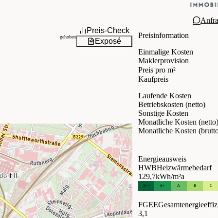
Anfr
Preis-Check
Preisinformation
gehoben
Exposé
Einmalige Kosten
Maklerprovision
Preis pro m²
Kaufpreis
Laufende Kosten
Betriebskosten (netto)
Sonstige Kosten
Monatliche Kosten (netto
Monatliche Kosten (brutt
Energieausweis
HWB
Heizwärmebedarf
129,7
kWh/m²a
A++
A+
A
B
C
FGEE
Gesamtenergieeffiz
3,1