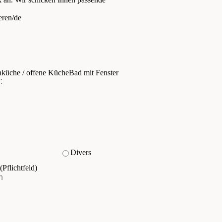
eren/de
küche / offene Küche
Bad mit Fenster
C
Divers
(Pflichtfeld)