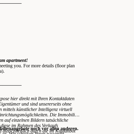
—————
eam apartment!
eeting you. For more details (floor plan
a).
—————
xpose hier direkt mit Ihren Kontaktdaten
igentümer und sind unsererseits ohne
ttels künstlicher Intelligenz virtuell
 Einrichtungsmöglichkeiten. Die Immobilie
n auf einzelnen Bildern tatsächliche
b diese im Rahmen des Verkaufs
ilienangebote noch vor allen anderen.
 ausschließlich durch die im Kaufanbot
k an. Wir schicken Ihnen passende