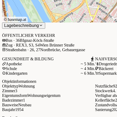
©
basemap.at
Lagebeschreibung
+
−
ÖFFENTLICHER VERKEHR
Bus · 36B
Ignaz-Köck-Straße
Zug · REX3, S3, S4
Wien Brünner Straße
Straßenbahn · 26, 27
Nordbrücke, Gebauergasse
GESUNDHEIT & BILDUNG
NAHVERS
Apotheke
~ 5 Min.
Drogerie
d
Schule
~ 4 Min.
Bäckerei
Kindergarten
~ 6 Min.
Supermark
Objektinformationen
Objekttyp
Wohnung
Nutzfläche
92
Zimmer
3
Stockwerk
4.
Eigentumsform
Wohnungseigentum
Verfügbar ab
Badezimmer
1
Kellerfläche
Bauweise
Neubau
Zustand
volls
Baujahr
1954
Sanierung
20