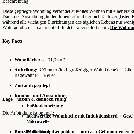
Beschreibung
Diese gepflegte Wohnung verbindet stilvolles Wohnen mit einer erst
Dank der Ausrichtung in den Innenhof und der mehrfach verglasten Fen
während alle wichtigen Einrichtungen des täglichen Lebens nur wenig
Wohngefühl, das man nicht oft findet – aber sofort spürt.
Die Wohnung
Key Facts
Wohnfläche:
ca. 91,93 m²
Aufteilung:
3 Zimmer (inkl. großzügiger Wohnküche) + Toilet
Badewanne) + Keller
Zustand:
gepflegt
Komfort und Ausstattung
Lage – urban & dennoch ruhig
Fußbodenheizung
Die Anbindung ist optimal:
hochwertige Wohnküche mit Induktionsherd + Gesch
Mikrowelle
Bus 36B Richtung Leopoldau
Parkettböden
–
nur
ca. 5 Gehminuten
entfe