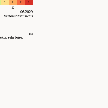
D
E
F
G
E
06.2029
Verbrauchsausweis
laut
kts: sehr leise.