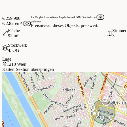
Im Vergleich zu aktiven Angeboten auf IMMOunited.com
€ 259.900
preiswert
€ 2.825/m²
Preisniveau dieses Objekts: preiswert.
Fläche
Zimmer
92 m²
3
Stockwerk
4. OG
Lage
1210 Wien
Karten-Sektion überspringen