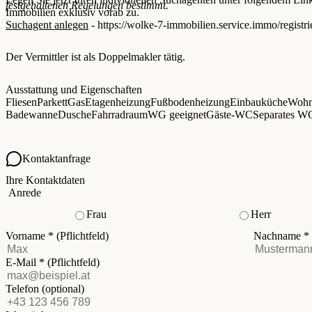
festgehaltenen Regelungen bestimmt.
Immobilien exklusiv vorab zu.
Suchagent anlegen
- https://wolke-7-immobilien.service.immo/registri
Der Vermittler ist als Doppelmakler tätig.
Ausstattung und Eigenschaften
Fliesen
Parkett
Gas
Etagenheizung
Fußbodenheizung
Einbauküche
Wohn
Badewanne
Dusche
Fahrradraum
WG geeignet
Gäste-WC
Separates W
Kontaktanfrage
Ihre Kontaktdaten
Anrede
Frau
Herr
Vorname
*
(Pflichtfeld)
Nachname
*
E-Mail
*
(Pflichtfeld)
Telefon
(optional)