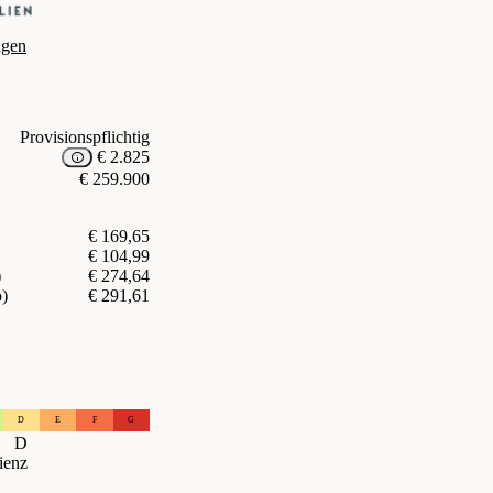
agen
Provisionspflichtig
€ 2.825
€ 259.900
€ 169,65
€ 104,99
)
€ 274,64
o)
€ 291,61
D
E
F
G
D
ienz