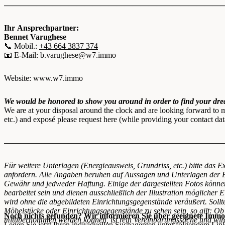
———————————————————————————
Ihr Ansprechpartner:
Bennet Varughese
📞 Mobil.:
+43 664 3837 374
📧 E-Mail:
b.varughese@w7.immo
Website: www.w7.immo
We would be honored to show you around in order to find your dr
We are at your disposal around the clock and are looking forward to m
etc.) and exposé please request here (while providing your contact dat
———————————————————————————
Für weitere Unterlagen (Energieausweis, Grundriss, etc.) bitte das E
anfordern. Alle Angaben beruhen auf Aussagen und Unterlagen der E
Gewähr und jedweder Haftung. Einige der dargestellten Fotos können mi
bearbeitet sein und dienen ausschließlich der Illustration möglicher
wird ohne die abgebildeten Einrichtungsgegenstände veräußert. Sollte
Möbelstücke oder Einrichtungsgegenstände zu sehen sein, so gilt: O
Noch nichts gefunden? Wir informieren Sie über geeignete Immob
mitübernommen werden können, ist rein Vereinbarungssache und wird
Legen Sie jetzt Ihren individuellen Suchagenten unter folgendem Lin