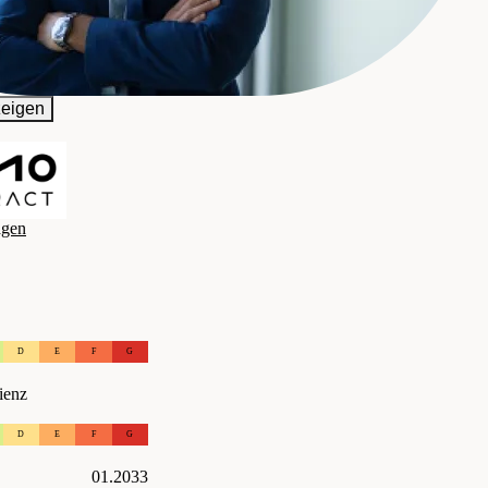
n Vermittlung GmbH
eigen
agen
D
E
F
G
ienz
D
E
F
G
01.2033