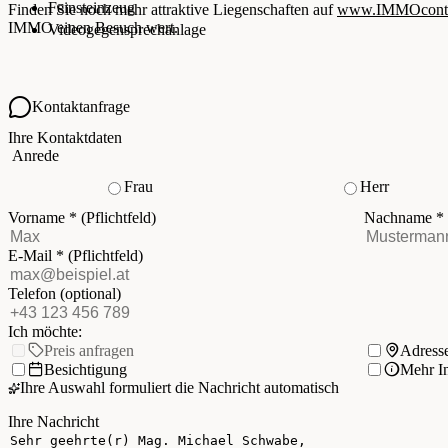
Feinsteinzeug
Finden Sie noch mehr attraktive Liegenschaften auf
www.IMMOcontra
IMMO einen Besuch wert.
Videogegensprechanlage
Kontaktanfrage
Ihre Kontaktdaten
Anrede
Frau
Herr
Vorname
*
(Pflichtfeld)
Nachname
*
E-Mail
*
(Pflichtfeld)
Telefon
(optional)
Ich möchte:
Preis anfragen
Adress
Besichtigung
Mehr I
Ihre Auswahl formuliert die Nachricht automatisch
Ihre Nachricht