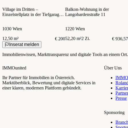
Village im Dritten –
Balkon-Wohnung in der
Einzelstellplatz in der Tiefgarage –
Langobardenstraße 11
zentral im 3. Bezirk
1030 Wien
1220 Wien
12,50 m²
52,20 m²
2 Zi.
€ 200
€ 936,57
Inserat melden
Immobilienwissen, Markttransparenz und digitale Tools an einem Ort.
IMMOunited
Über Uns
Ihr Partner für Immobilien in Österreich.
IMMOu
Marktüberblick, Bewertung und digitale Services in
Rolan
einer klaren, modernen Plattform gebündelt.
Karrie
Partne
Presse
Sponsoring
Branch
Sports