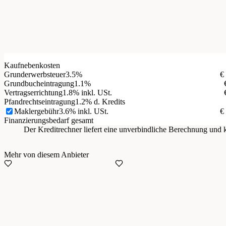
Kaufnebenkosten
Grunderwerbsteuer
3.5%
€
Grundbucheintragung
1.1%
Vertragserrichtung
1.8% inkl. USt.
Pfandrechtseintragung
1.2% d. Kredits
Maklergebühr
3.6% inkl. USt.
€
Finanzierungsbedarf gesamt
Der Kreditrechner liefert eine unverbindliche Berechnung un
Mehr von diesem Anbieter