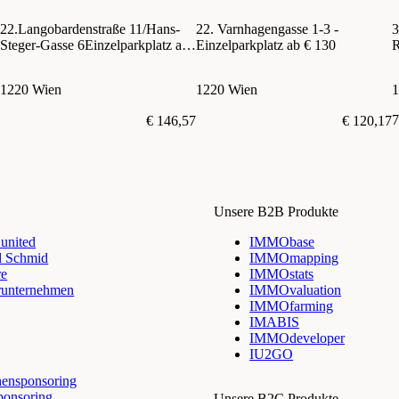
22.Langobardenstraße 11/Hans-
22. Varnhagengasse 1-3 -
3
Steger-Gasse 6Einzelparkplatz ab
Einzelparkplatz ab € 130
R
€ 130
1220 Wien
1220 Wien
1
7
€ 146,57
€ 120,17
Unsere B2B Produkte
nited
IMMObase
d Schmid
IMMOmapping
re
IMMOstats
runternehmen
IMMOvaluation
IMMOfarming
IMABIS
IMMOdeveloper
IU2GO
ensponsoring
ponsoring
Unsere B2C Produkte