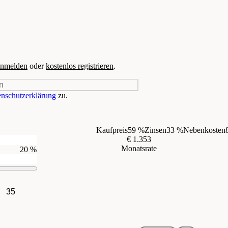
nmelden
oder
kostenlos registrieren
.
n
nschutzerklärung
zu.
Kaufpreis
59 %
Zinsen
33 %
Nebenkosten
€ 1.353
Monatsrate
20 %
35