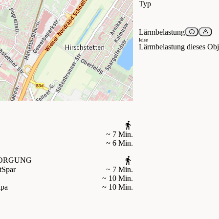
Typ
Lärmbelastung
leise
Lärmbelastung dieses Obje
~ 7 Min.
~ 6 Min.
ORGUNG
t
Spar
~ 7 Min.
~ 10 Min.
ipa
~ 10 Min.