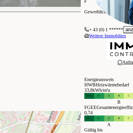
e
IMMOcontract Immobilie
Gewerblich
+ 43 (0) 1 ******
anz
Weitere Immobilien
Anfr
Energieausweis
HWB
Heizwärmebedarf
33,8
kWh/m²a
A++
A+
A
B
C
B
FGEE
Gesamtenergieeffiz
0,74
A++
A+
A
B
C
A
Gültig bis