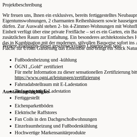
Projektbeschreibung
Wir freuen uns, Ihnen ein exklusives, bereits fertiggestelltes Neubau
Eigentumswohnungen, 2 charmanten Reihenhäusern sowie hauseigenen 
dürfen. Zur Auswahl stehen 2- bis 4-Zimmer-Wohnungen mit Wohnfl
Einheit verfügt über eine private Freifläche – sei es ein Garten, ein B
zusätzlichen Raum zur Entfaltung. Ein besonderes architektonisches 
das in Kombination mit der modernen, stilvollen Bauweise sofort ins A
Weitere Highlights dieser geschmackvollen Liegenschaft sind:
Fläche für Urban Gardening das Ensemble und bringt ein Stück Natur 
Fußbodenheizung und -kühlung
ÖGNI „Gold“ zertifiziert
Für mehr Information zu dieser sensationellen Zertifizierung bit
https://www.ogni.at/leistungen/zertifizierung
Fahrradabstellraum mit E-Ladestation
Tiefgarage mit E-Ladestation
Ausstattungshighlights
Fertiggestellt
Eichenparkettböden
Elektrische Raffstores
Fan Coils in den Dachgeschoßwohnungen
Einzelraumheizung und Fußbodenkühlung
Hochwertige Markensanitärprodukte