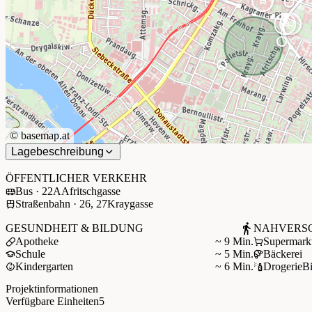
©
basemap.at
Lagebeschreibung
+
−
ÖFFENTLICHER VERKEHR
Bus · 22A
Afritschgasse
Straßenbahn · 26, 27
Kraygasse
GESUNDHEIT & BILDUNG
NAHVERS
Apotheke
~ 9 Min.
Supermark
Schule
~ 5 Min.
Bäckerei
Kindergarten
~ 6 Min.
Drogerie
B
Projektinformationen
Verfügbare Einheiten
5