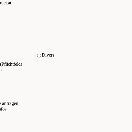
ct.at
Divers
(Pflichtfeld)
e anfragen
nfos