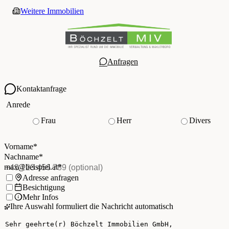
Weitere Immobilien
Anfragen
Kontaktanfrage
Ihre Kontaktdaten
Anrede
Frau
Herr
Divers
Vorname
*
(Pflichtfeld)
Nachname
*
(Pflichtfeld)
Vorname
*
E-Mail
*
(Pflichtfeld)
Nachname
*
Telefon
(optional)
max@beispiel.at
*
Ich möchte:
Adresse anfragen
Besichtigung
Mehr Infos
Ihre Auswahl formuliert die Nachricht automatisch
Ihre Nachricht