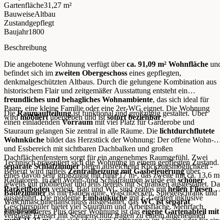
Gartenfläche
31,27 m²
Bauweise
Altbau
Zustand
gepflegt
Baujahr
1800
Beschreibung
Die angebotene Wohnung verfügt über
ca. 91,09 m² Wohnfläche
un
befindet sich im
zweiten Obergeschoss
eines gepflegten,
denkmalgeschützten Altbaus. Durch die gelungene Kombination aus
historischem Flair und zeitgemäßer Ausstattung entsteht ein
freundliches und behagliches Wohnambiente
, das sich ideal für
Paare, eine kleine Familie oder eine 2er-WG eignet. Die Wohnung
Die
Raumaufteilung
ist funktional und großzügig gestaltet. Über
wird
möbliert
übergeben und ist
sofort beziehbar
.
einen einladenden
Vorraum
mit viel Platz für Garderobe und
Stauraum gelangen Sie zentral in alle Räume. Die
lichtdurchflutete
Wohnküche
bildet das Herzstück der Wohnung: Der offene Wohn-
und Essbereich mit sichtbaren Dachbalken und großen
Dachflächenfenstern sorgt für ein angenehmes Raumgefühl. Zwei
Technisch präsentiert sich die Wohnung in einem gepflegten Zustand.
separate Schlafzimmer
bieten ausreichend Rückzugsmöglichkeit -
Beheizt wird mittels
Zentralheizung mit Gasbefeuerung
über
eines davon sehr großzügig mit rund 17 m², das zweite mit ca. 13,6 m
Radiatoren. In den Wohn- und Schlafräumen wurde ein
schöner
jeweils gut möblierbar und teils bereits mit Schränken ausgestattet. Da
Parkettboden
verlegt, Bad und WC sind zeitlos mit
hellen Fliesen
Badezimmer
ist mit Badewanne, Waschbecken, Spiegelschrank und
ausgeführt. Die moderne
Einbauküche
mit E-Geräten inklusive
Waschmaschinenanschluss ausgestattet, das
WC ist separat
Geschirrspüler bietet viel Stauraum und Arbeitsfläche. Mehrfach
ausgeführt.
Ein besonderes Plus dieser Wohnung ist das
eigene Gartenabteil mit
verglaste Fenster mit Sonnenschutz tragen zu einem angenehmen