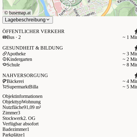
©
basemap.at
Lagebeschreibung
ÖFFENTLICHER VERKEHR
Bus · 2
~ 1 Mi
GESUNDHEIT & BILDUNG
Apotheke
~ 3 Mi
Kindergarten
~ 2 Mi
Schule
~ 8 Mi
NAHVERSORGUNG
Bäckerei
~ 4 Mi
Supermarkt
Billa
~ 5 Mi
Objektinformationen
Objekttyp
Wohnung
Nutzfläche
91,09 m²
Zimmer
3
Stockwerk
2. OG
Verfügbar ab
sofort
Badezimmer
1
Parkplätze
1