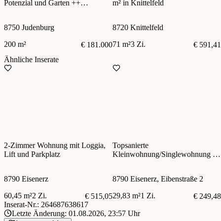
Potenzial und Garten ++
m² in Knittelfeld
Judenburg ++
8750 Judenburg
8720 Knittelfeld
200 m²
71 m²
3 Zi.
€ 181.000
€ 591,41
Ähnliche Inserate
2-Zimmer Wohnung mit Loggia,
Topsanierte
Lift und Parkplatz
Kleinwohnung/Singlewohnung in
Eisenerz
8790 Eisenerz
8790 Eisenerz, Eibenstraße 2
60,45 m²
2 Zi.
29,83 m²
1 Zi.
€ 515,05
€ 249,48
Inserat-Nr.: 264687638617
Letzte Änderung: 01.08.2026, 23:57 Uhr