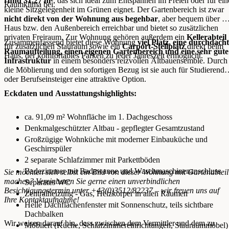
rund 31,27 m²
, das sich ideal zum Entspannen im Freien oder für ein
Raumklima bei.
kleine Sitzgelegenheit im Grünen eignet. Der Gartenbereich ist zwar
nicht direkt von der Wohnung aus begehbar
, aber bequem über d
Haus bzw. den Außenbereich erreichbar und bietet so zusätzlichen
privaten Freiraum. Zur Wohnung gehören außerdem ein
Kellerabteil
Zusammenfassend bietet diese Wohnung
viel Platz, eine durchdach
für zusätzlichen Stauraum sowie ein
Carport-Stellplatz
direkt beim
Raumaufteilung, einen eigenen Gartenbereich und eine sehr gute
Haus, der komfortables Parken zu jeder Jahreszeit ermöglicht.
Infrastruktur
in einem besonders reizvollen Altbauensemble. Durch
die Möblierung und den sofortigen Bezug ist sie auch für Studierende
oder Berufseinsteiger eine attraktive Option.
Eckdaten und Ausstattungshighlights:
ca. 91,09 m² Wohnfläche im 1. Dachgeschoss
Denkmalgeschützter Altbau - gepflegter Gesamtzustand
Großzügige Wohnküche mit moderner Einbauküche und
Geschirrspüler
2 separate Schlafzimmer mit Parkettböden
Badezimmer mit Badewanne und Waschmaschinenanschluss
Sie möchten sich selbst ein Bild von dieser Wohnung mit Gartenabteil
machen? Vereinbaren Sie gerne einen unverbindlichen
Separates WC
Besichtigungstermin unter +43(0)3512/82237 – wir freuen uns auf
Zentralheizung - Gas, Heizkörper in allen Räumen
Ihre Kontaktaufnahme!
Helle Dachflächenfenster mit Sonnenschutz, teils sichtbare
Dachbalken
Wir weisen darauf hin, dass zwischen dem Vermittler und dem zu
Möbliert (Küche, Schlafzimmereinrichtungen, Stauraummöbel)