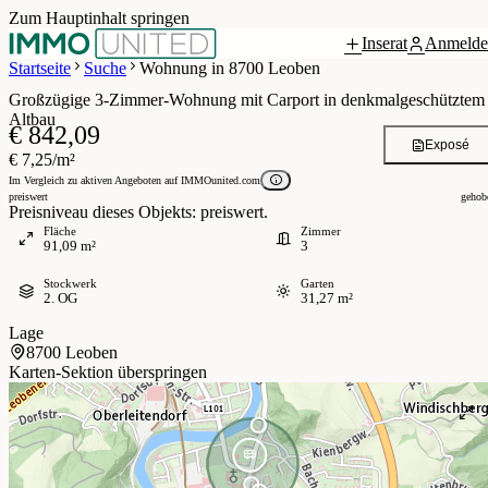
Zum Hauptinhalt springen
Inserat
Anmelde
Grundriss
 / 18
Startseite
Suche
Wohnung in 8700 Leoben
Großzügige 3-Zimmer-Wohnung mit Carport in denkmalgeschütztem
Altbau
€ 842,09
Exposé
€ 7,25/m²
Im Vergleich zu aktiven Angeboten auf IMMOunited.com
preiswert
gehob
Preisniveau dieses Objekts: preiswert.
Fläche
Zimmer
91,09 m²
3
Stockwerk
Garten
2. OG
31,27 m²
Lage
8700 Leoben
Karten-Sektion überspringen