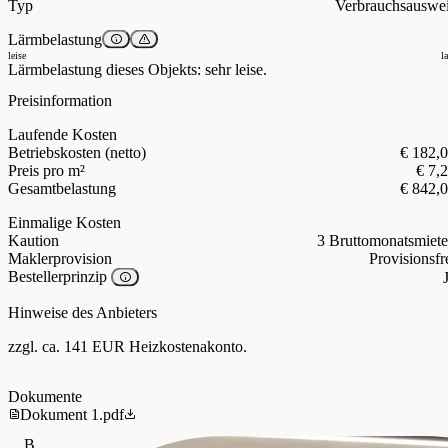
Typ
Verbrauchsauswe
Lärmbelastung
leise
l
Lärmbelastung dieses Objekts: sehr leise.
Preisinformation
Laufende Kosten
Betriebskosten (netto)
€ 182,
Preis pro m²
€ 7,
Gesamtbelastung
€ 842,
Einmalige Kosten
Kaution
3 Bruttomonatsmiet
Maklerprovision
Provisionsfr
Bestellerprinzip
Hinweise des Anbieters
zzgl. ca. 141 EUR Heizkostenakonto.
Dokumente
Dokument 1.pdf
B