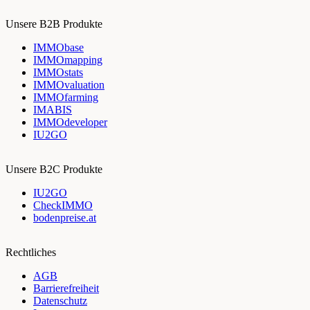
Unsere B2B Produkte
IMMObase
IMMOmapping
IMMOstats
IMMOvaluation
IMMOfarming
IMABIS
IMMOdeveloper
IU2GO
Unsere B2C Produkte
IU2GO
CheckIMMO
bodenpreise.at
Rechtliches
AGB
Barrierefreiheit
Datenschutz