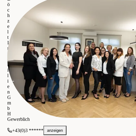
ö
c
h
z
e
l
t
I
m
m
o
b
i
l
i
e
n
G
m
b
H
Gewerblich
+43(0)3 ******
anzeigen