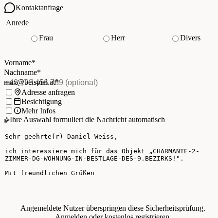
Kontaktanfrage
Ihre Kontaktdaten
Anrede
Frau
Herr
Divers
Vorname
*
(Pflichtfeld)
Nachname
*
(Pflichtfeld)
Vorname
*
E-Mail
*
(Pflichtfeld)
Nachname
*
Telefon
(optional)
max@beispiel.at
*
Ich möchte:
Adresse anfragen
Besichtigung
Mehr Infos
Ihre Auswahl formuliert die Nachricht automatisch
Ihre Nachricht
Angemeldete Nutzer überspringen diese Sicherheitsprüfung.
Anmelden
oder
kostenlos registrieren
.