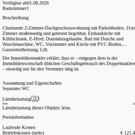
Verfügbar ab
01.08.2026
Badezimmer
1
Beschreibung
Charmante 2-Zimmer-Dachgeschosswohnung mit Parkettboden, 31m²
Zimmer straßenseitig und getrennt begehbar, Einbauküche mit
Kühlschrank, E-Herd, Dunstabzugshaube, Bad mit Dusche und
Waschmaschine, WC, Vorzimmer und Küche mit PVC-Boden,
Gaszentralheizung, Lift.
Der Immobilienmakler erklärt, dass er – entgegen dem in der
Immobilienwirtschaft üblichen Geschäftsgebrauch des Doppelmakler
– einseitig nur für den Vermieter tätig ist.
Ausstattung und Eigenschaften
Separates WC
Lärmbelastung
leise
l
Lärmbelastung dieses Objekts: leise.
Preisinformation
Laufende Kosten
Betriebskosten (netto)
€ 121,