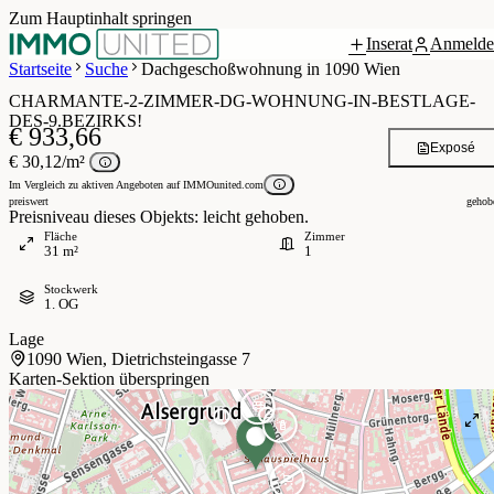
Zum Hauptinhalt springen
Inserat
Anmelde
 / 8
Startseite
Suche
Dachgeschoßwohnung in 1090 Wien
CHARMANTE-2-ZIMMER-DG-WOHNUNG-IN-BESTLAGE-
DES-9.BEZIRKS!
€ 933,66
Exposé
€ 30,12/m²
Im Vergleich zu aktiven Angeboten auf IMMOunited.com
preiswert
gehob
Preisniveau dieses Objekts: leicht gehoben.
Fläche
Zimmer
31 m²
1
Stockwerk
1. OG
Lage
1090 Wien, Dietrichsteingasse 7
Karten-Sektion überspringen