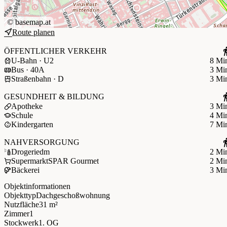
©
basemap.at
Route planen
ÖFFENTLICHER VERKEHR
U-Bahn · U2
8 Mi
Bus · 40A
3 Mi
Straßenbahn · D
3 Mi
GESUNDHEIT & BILDUNG
Apotheke
3 Mi
Schule
4 Mi
Kindergarten
7 Mi
NAHVERSORGUNG
Drogerie
dm
2 Mi
Supermarkt
SPAR Gourmet
2 Mi
Bäckerei
3 Mi
Objektinformationen
Objekttyp
Dachgeschoßwohnung
Nutzfläche
31 m²
Zimmer
1
Stockwerk
1. OG