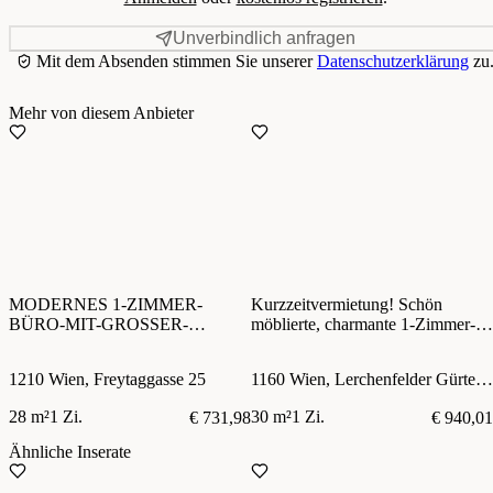
Unverbindlich anfragen
Mit dem Absenden stimmen Sie unserer
Datenschutzerklärung
zu
Mehr von diesem Anbieter
MODERNES 1-ZIMMER-
Kurzzeitvermietung! Schön
BÜRO-MIT-GROSSER-
möblierte, charmante 1-Zimmer-
TERRASSE-NÄHE-
Wohnung in zentraler Lage!
BAHNHOF-FLORIDSDORF-
1210 Wien, Freytaggasse 25
1160 Wien, Lerchenfelder Gürtel 17
21.BEZIRK!
28 m²
1 Zi.
30 m²
1 Zi.
€ 731,98
€ 940,01
Ähnliche Inserate