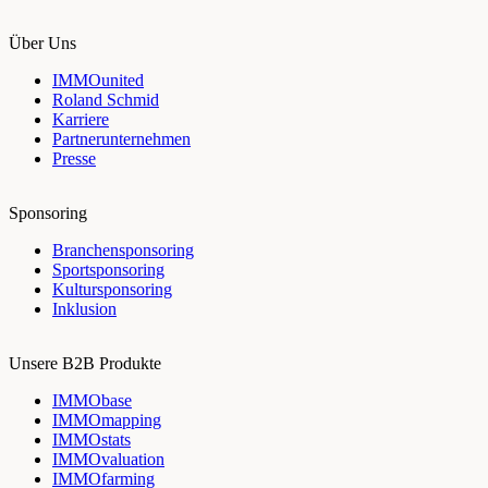
Über Uns
IMMOunited
Roland Schmid
Karriere
Partnerunternehmen
Presse
Sponsoring
Branchensponsoring
Sportsponsoring
Kultursponsoring
Inklusion
Unsere B2B Produkte
IMMObase
IMMOmapping
IMMOstats
IMMOvaluation
IMMOfarming