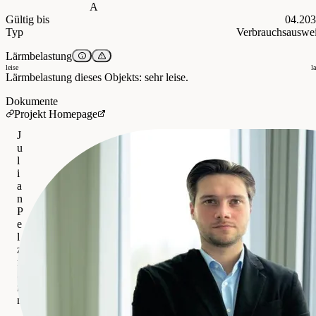
A
Gültig bis
04.20
Typ
Verbrauchsauswe
Lärmbelastung
leise
l
Lärmbelastung dieses Objekts: sehr leise.
Dokumente
Projekt Homepage
J
u
l
i
a
n
P
e
l
z
m
a
n
n
IMMOcontract Immobilien Vermittlung GmbH