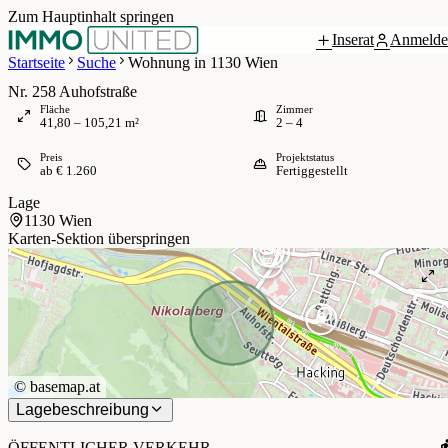
Zum Hauptinhalt springen
Inserat
Anmelde
 / 9
Startseite
Suche
Wohnung in 1130 Wien
Nr. 258 Auhofstraße
Fläche
Zimmer
41,80 – 105,21 m²
2 – 4
Preis
Projektstatus
ab € 1.260
Fertiggestellt
Lage
1130 Wien
Karten-Sektion überspringen
©
basemap.at
Lagebeschreibung
ÖFFENTLICHER VERKEHR