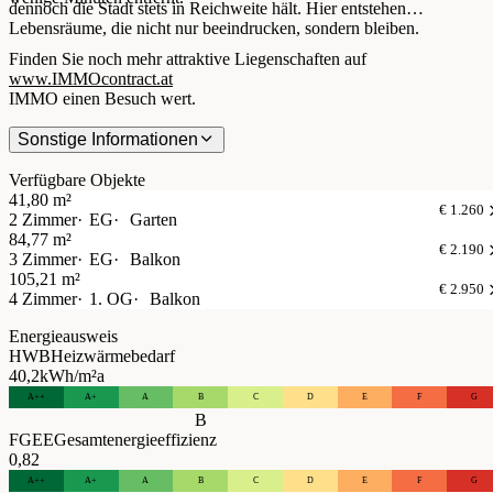
dennoch die Stadt stets in Reichweite hält. Hier entstehen
Lebensräume, die nicht nur beeindrucken, sondern bleiben.
Finden Sie noch mehr attraktive Liegenschaften auf
www.IMMOcontract.at
IMMO einen Besuch wert.
Sonstige Informationen
Verfügbare Objekte
41,80 m²
€ 1.260
2 Zimmer
EG
Garten
84,77 m²
€ 2.190
3 Zimmer
EG
Balkon
105,21 m²
€ 2.950
4 Zimmer
1. OG
Balkon
Energieausweis
HWB
Heizwärmebedarf
40,2
kWh/m²a
A++
A+
A
B
C
D
E
F
G
B
FGEE
Gesamtenergieeffizienz
0,82
A++
A+
A
B
C
D
E
F
G