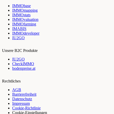
IMMObase
IMMOmapping
IMMOstats
IMMOvaluation
IMMOfarming
IMABIS
IMMOdeveloper
IU2GO
Unsere B2C Produkte
IU2GO
CheckIMMO
bodenpreise.at
Rechtliches
AGB
Barrierefreiheit
Datenschutz
Impressum
Cookie-Richtlinie
Cookie-Einstellungen