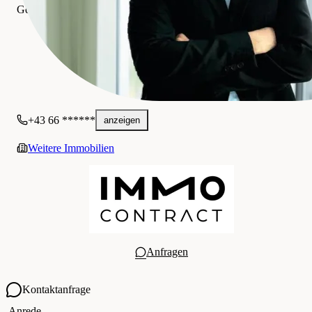
Gewerblich
+43 66 ******
anzeigen
Weitere Immobilien
Anfragen
Kontaktanfrage
Ihre Kontaktdaten
Anrede