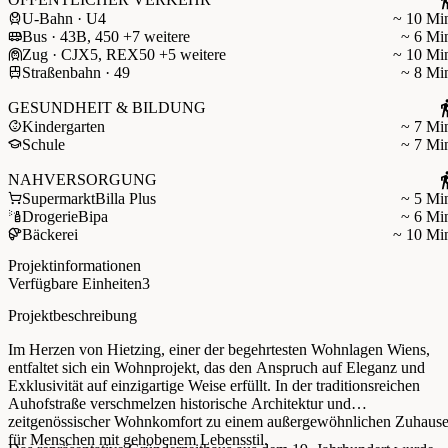
U-Bahn · U4
~ 10 Mi
Bus · 43B, 450 +7 weitere
~ 6 Mi
Zug · CJX5, REX50 +5 weitere
~ 10 Mi
Straßenbahn · 49
~ 8 Mi
GESUNDHEIT & BILDUNG
Kindergarten
~ 7 Mi
Schule
~ 7 Mi
NAHVERSORGUNG
Supermarkt
Billa Plus
~ 5 Mi
Drogerie
Bipa
~ 6 Mi
Bäckerei
~ 10 Mi
Projektinformationen
Verfügbare Einheiten
3
Projektbeschreibung
Im Herzen von Hietzing, einer der begehrtesten Wohnlagen Wiens,
entfaltet sich ein Wohnprojekt, das den Anspruch auf Eleganz und
Exklusivität auf einzigartige Weise erfüllt. In der traditionsreichen
Auhofstraße verschmelzen historische Architektur und
zeitgenössischer Wohnkomfort zu einem außergewöhnlichen Zuhaus
für Menschen mit gehobenem Lebensstil.