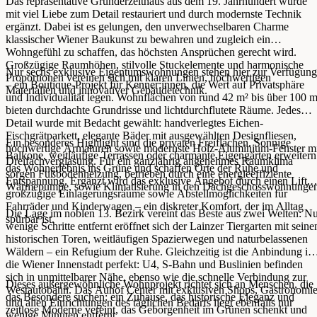
Das repräsentative Gründerzeithaus aus dem 19. Jahrhundert wurde
mit viel Liebe zum Detail restauriert und durch modernste Technik
ergänzt. Dabei ist es gelungen, den unverwechselbaren Charme
klassischer Wiener Baukunst zu bewahren und zugleich ein
Wohngefühl zu schaffen, das höchsten Ansprüchen gerecht wird.
Großzügige Raumhöhen, stilvolle Stuckelemente und harmonische
Nur sechs exklusive Eigentumswohnungen stehen hier zur Verfügung
Proportionen vereinen sich mit klaren Linien, hochwertigen
– ein Boutique-Projekt für Kenner:innen, die Wert auf Privatsphäre
Materialien und innovativer Gebäudetechnik.
und Individualität legen. Wohnflächen von rund 42 m² bis über 100 m
bieten durchdachte Grundrisse und lichtdurchflutete Räume. Jedes
Detail wurde mit Bedacht gewählt: handverlegtes Eichen-
Fischgrätparkett, elegante Bäder mit ausgewählten Designfliesen,
Ein besonderes Highlight sind die privaten Freiflächen. Sonnige
hochwertige Armaturen sowie modernste Holz-Aluminium-Fenster m
Balkone, weitläufige Terrassen oder charmante Eigengärten erweitern
Dreifachverglasung. Für ein ganzjährig angenehmes Raumklima
das Wohnerlebnis ins Grüne und schaffen Orte der Ruhe und
sorgen Fußbodenheizung, betrieben durch eine energieeffiziente
Entspannung. Ergänzt wird das exklusive Angebot durch einen Lift,
Wärmepumpe, sowie Klimatisierung in den Dachgeschosswohnungen
großzügige Einlagerungsräume sowie Abstellmöglichkeiten für
Fahrräder und Kinderwagen – ein diskreter Komfort, der im Alltag
Die Lage im noblen 13. Bezirk vereint das Beste aus zwei Welten: N
spürbar ist.
wenige Schritte entfernt eröffnet sich der Lainzer Tiergarten mit seine
historischen Toren, weitläufigen Spazierwegen und naturbelassenen
Wäldern – ein Refugium der Ruhe. Gleichzeitig ist die Anbindung in
die Wiener Innenstadt perfekt: U4, S-Bahn und Buslinien befinden
sich in unmittelbarer Nähe, ebenso wie die schnelle Verbindung zur
Dieses außergewöhnliche Wohnprojekt richtet sich an Menschen, die
Westautobahn. Das Auhof Center mit exklusiven Shops, Gastronomi
das Besondere suchen: ein Zuhause, das historische Eleganz und
und allen Einrichtungen des täglichen Bedarfs liegt ebenfalls nur
zeitlose Moderne vereint, das Geborgenheit im Grünen schenkt und
wenige Minuten entfernt.