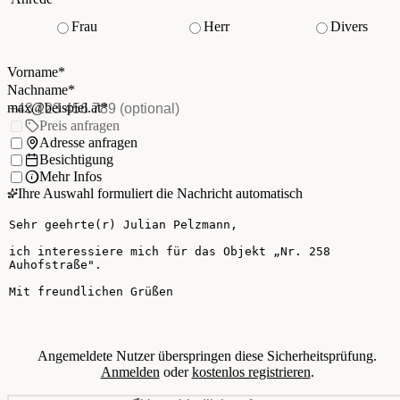
Frau
Herr
Divers
Vorname
*
(Pflichtfeld)
Nachname
*
(Pflichtfeld)
Vorname
*
E-Mail
*
(Pflichtfeld)
Nachname
*
Telefon
(optional)
max@beispiel.at
*
Ich möchte:
Preis anfragen
Adresse anfragen
Besichtigung
Mehr Infos
Ihre Auswahl formuliert die Nachricht automatisch
Ihre Nachricht
Angemeldete Nutzer überspringen diese Sicherheitsprüfung.
Anmelden
oder
kostenlos registrieren
.