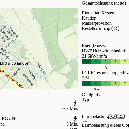
Gesamtbelastung (netto)
Einmalige Kosten
Kaution
Maklerprovision
Bestellerprinzip
Energieausweis
HWB
Heizwärmebedarf
21,6
kWh/m²a
A++
A+
A
B
C
A
FGEE
Gesamtenergieeffiz
0,61
A++
A+
A
B
C
A+
Gültig bis
Typ
~ 3 Min.
Lärmbelastung
ORGUNG
leise
ipa
~ 3 Min.
Lärmbelastung dieses Obje