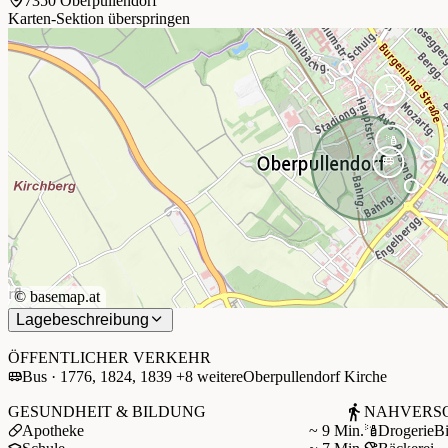
7350 Oberpullendorf
Karten-Sektion überspringen
©
basemap.at
Lagebeschreibung
+
−
ÖFFENTLICHER VERKEHR
Bus · 1776, 1824, 1839 +8 weitere
Oberpullendorf Kirche
GESUNDHEIT & BILDUNG
NAHVERS
Apotheke
~ 9 Min.
Drogerie
B