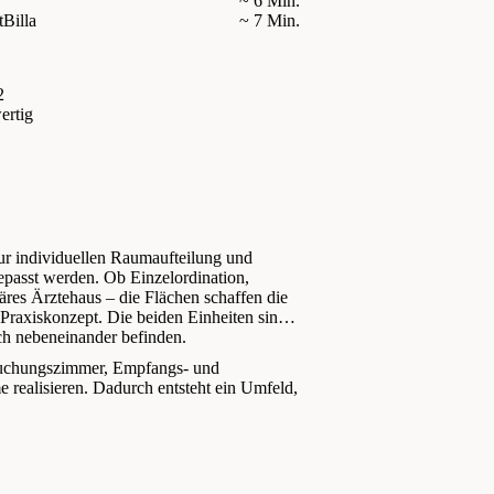
~ 6 Min.
t
Billa
~ 7 Min.
2
ertig
ur individuellen Raumaufteilung und
passt werden. Ob Einzelordination,
äres Ärztehaus – die Flächen schaffen die
 Praxiskonzept. Die beiden Einheiten sind
ch nebeneinander befinden.
suchungszimmer, Empfangs- und
realisieren. Dadurch entsteht ein Umfeld,