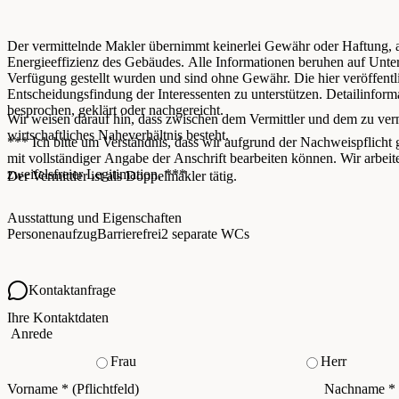
Der vermittelnde Makler übernimmt keinerlei Gewähr oder Haftung, au
Energieeffizienz des Gebäudes. Alle Informationen beruhen auf Unte
Verfügung gestellt wurden und sind ohne Gewähr. Die hier veröffentli
Entscheidungsfindung der Interessenten zu unterstützen. Detailinfor
besprochen, geklärt oder nachgereicht.
Wir weisen darauf hin, dass zwischen dem Vermittler und dem zu vermi
wirtschaftliches Naheverhältnis besteht.
*** Ich bitte um Verständnis, dass wir aufgrund der Nachweispflich
mit vollständiger Angabe der Anschrift bearbeiten können. Wir arbei
zweifelsfreier Legitimation. ***
Der Vermittler ist als Doppelmakler tätig.
Ausstattung und Eigenschaften
Personenaufzug
Barrierefrei
2 separate WCs
Kontaktanfrage
Ihre Kontaktdaten
Anrede
Frau
Herr
Vorname
*
(Pflichtfeld)
Nachname
*