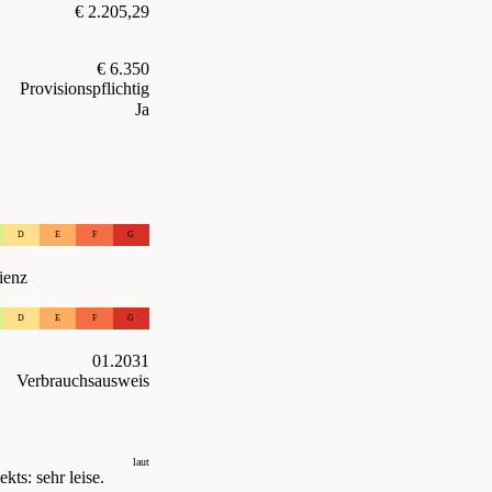
€ 2.205,29
€ 6.350
Provisionspflichtig
Ja
D
E
F
G
ienz
D
E
F
G
01.2031
Verbrauchsausweis
laut
kts: sehr leise.