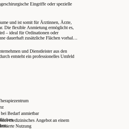
geschirurgische Eingriffe oder spezielle
äume und ist somit für Ärztinnen, Ärzte,
r. Die flexible Anmietung ermöglicht es,
rd – ideal für Ordinationen oder
ne dauerhaft zusätzliche Flächen vorhalten
ternehmen und Dienstleister aus den
rch entsteht ein professionelles Umfeld
 Therapiezentrum
nz
 bei Bedarf anmietbar
flächen
dernes medizinisches Angebot an einem
chen.
rientierte Nutzung