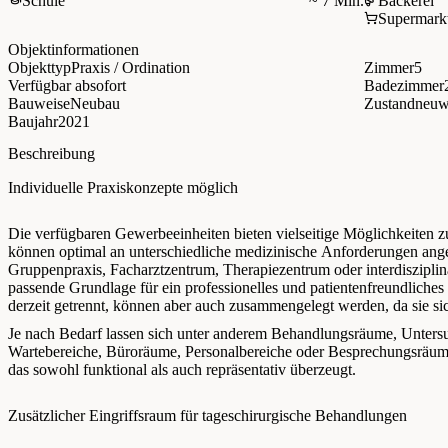
Schule
~ 7 Min.
Bäckerei
Supermark
Objektinformationen
Objekttyp
Praxis / Ordination
Zimmer
5
Verfügbar ab
sofort
Badezimmer
Bauweise
Neubau
Zustand
neuw
Baujahr
2021
Beschreibung
Individuelle Praxiskonzepte möglich
Die verfügbaren Gewerbeeinheiten bieten vielseitige Möglichkeiten z
können optimal an unterschiedliche medizinische Anforderungen ange
Gruppenpraxis, Facharztzentrum, Therapiezentrum oder interdisziplin
passende Grundlage für ein professionelles und patientenfreundliches
derzeit getrennt, können aber auch zusammengelegt werden, da sie si
Je nach Bedarf lassen sich unter anderem Behandlungsräume, Unter
Wartebereiche, Büroräume, Personalbereiche oder Besprechungsräume 
das sowohl funktional als auch repräsentativ überzeugt.
Zusätzlicher Eingriffsraum für tageschirurgische Behandlungen