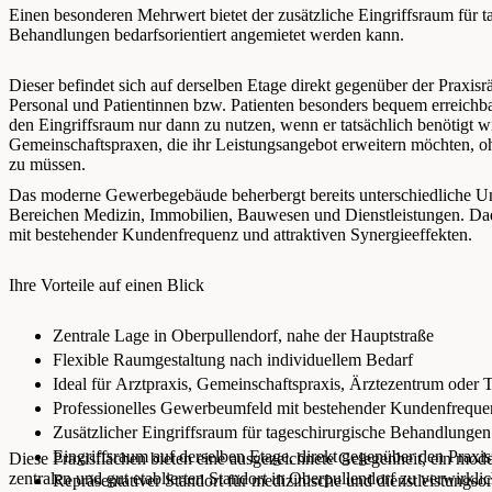
Einen besonderen Mehrwert bietet der zusätzliche Eingriffsraum für ta
Behandlungen bedarfsorientiert angemietet werden kann.
Dieser befindet sich auf derselben Etage direkt gegenüber der Praxisr
Personal und Patientinnen bzw. Patienten besonders bequem erreichba
den Eingriffsraum nur dann zu nutzen, wenn er tatsächlich benötigt wi
Gemeinschaftspraxen, die ihr Leistungsangebot erweitern möchten, oh
zu müssen.
Das moderne Gewerbegebäude beherbergt bereits unterschiedliche Un
Bereichen Medizin, Immobilien, Bauwesen und Dienstleistungen. Dadu
mit bestehender Kundenfrequenz und attraktiven Synergieeffekten.
Ihre Vorteile auf einen Blick
Zentrale Lage in Oberpullendorf, nahe der Hauptstraße
Flexible Raumgestaltung nach individuellem Bedarf
Ideal für Arztpraxis, Gemeinschaftspraxis, Ärztezentrum oder
Professionelles Gewerbeumfeld mit bestehender Kundenfreque
Zusätzlicher Eingriffsraum für tageschirurgische Behandlungen
Eingriffsraum auf derselben Etage, direkt gegenüber den Praxis
Diese Praxisflächen bieten eine ausgezeichnete Gelegenheit, ein mo
zentralen und gut etablierten Standort in Oberpullendorf zu verwirkli
Repräsentativer Standort für medizinische und dienstleistungso