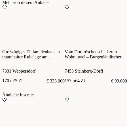
Mehr von diesem Anbieter
Großzügiges Einfamilienhaus in
Vom Dornröschenschlaf zum
traumhafter Ruhelage am
Wohnjuwel – Burgenländischer
Waldrand
Streckhof mit großem Potenzial
7331 Weppersdorf
7453 Steinberg-Dörfl
170 m²
5 Zi.
153 m²
4 Zi.
€ 333.000
€ 99.000
Ähnliche Inserate