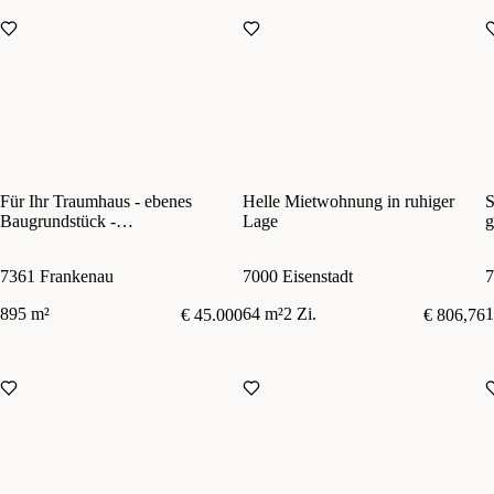
Für Ihr Traumhaus - ebenes
Helle Mietwohnung in ruhiger
S
Baugrundstück -
Lage
g
vollaufgeschlossen
U
7361 Frankenau
7000 Eisenstadt
7
895 m²
64 m²
2 Zi.
1
€ 45.000
€ 806,76