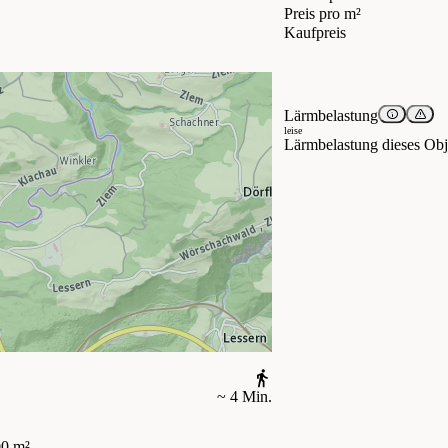
Preis pro m²
Kaufpreis
Lärmbelastung
leise
Lärmbelastung dieses Obje
~ 4 Min.
0 m²