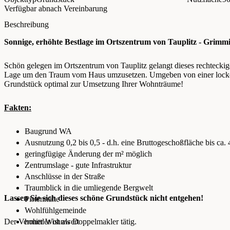
Verfügbar ab
nach Vereinbarung
Beschreibung
Sonnige, erhöhte Bestlage im Ortszentrum von Tauplitz - Grimm
Schön gelegen im Ortszentrum von Tauplitz gelangt dieses rechtecki
Lage um den Traum vom Haus umzusetzen. Umgeben von einer locker
Grundstück optimal zur Umsetzung Ihrer Wohnträume!
Fakten:
Baugrund WA
Ausnutzung 0,2 bis 0,5 - d.h. eine Bruttogeschoßfläche bis ca.
geringfügige Änderung der m² möglich
Zentrumslage - gute Infrastruktur
Anschlüsse in der Straße
Traumblick in die umliegende Bergwelt
Lassen Sie sich dieses schöne Grundstück nicht entgehen!
Pistennähe
Wohlfühlgemeinde
Der Vermittler ist als Doppelmakler tätig.
hoher Wohnwert