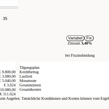
35
Variabel
Fix
Zinssatz
3,40%
bei Fixzinsbindung
Tilgungsplan
€ 9.800,00
Kreditbetrag
€ 3.080,00
Laufzeit
€ 5.040,00
Monatsrate
€ 3.024
Gesamtzinsen
Gesamtkosten
 10.080,00
€ 311.024
d kein Angebot. Tatsächliche Konditionen und Kosten können vom Erge