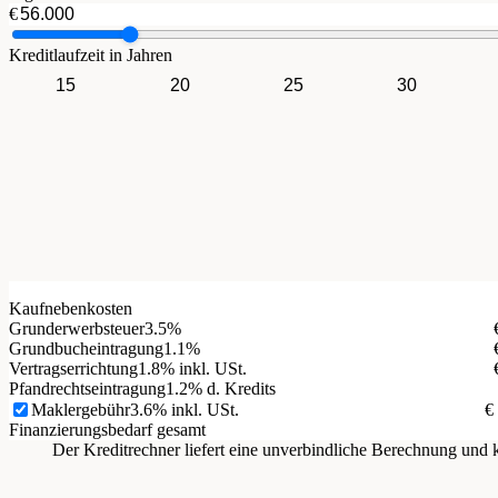
€
Kreditlaufzeit in Jahren
15
20
25
30
Kaufnebenkosten
Grunderwerbsteuer
3.5%
Grundbucheintragung
1.1%
Vertragserrichtung
1.8% inkl. USt.
Pfandrechtseintragung
1.2% d. Kredits
Maklergebühr
3.6% inkl. USt.
€
Finanzierungsbedarf gesamt
Der Kreditrechner liefert eine unverbindliche Berechnung un