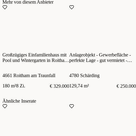
Mehr von diesem Anbieter
Großzügiges Einfamilienhaus mit
Anlageobjekt - Gewerbefläche -
Pool und Wintergarten in Roitham
perfekte Lage - gut vermietet -
am Traunfall
nahe Stadtzentrum Schärding
4661 Roitham am Traunfall
4780 Schärding
180 m²
8 Zi.
129,74 m²
€ 329.000
€ 250.000
Ähnliche Inserate