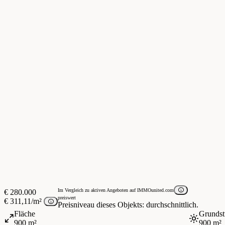
Im Vergleich zu aktiven Angeboten auf IMMOunited.com
€ 280.000
preiswert
€ 311,11/m²
Preisniveau dieses Objekts: durchschnittlich.
Fläche
Grundst
900 m²
900 m²