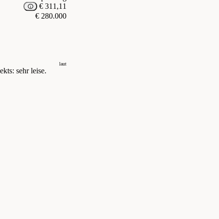
€ 311,11
€ 280.000
laut
kts: sehr leise.