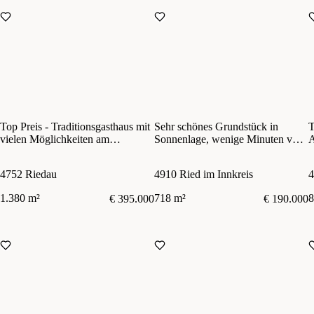
Top Preis - Traditionsgasthaus mit
Sehr schönes Grundstück in
T
vielen Möglichkeiten am
Sonnenlage, wenige Minuten vom
A
Marktplatz von Riedau
Stadtzentrum entfernt
S
4752 Riedau
4910 Ried im Innkreis
4
1.380 m²
718 m²
8
€ 395.000
€ 190.000