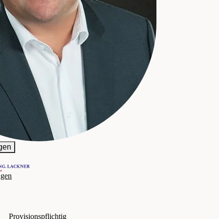
ACKNER GmbH
gen
agen
Provisionspflichtig