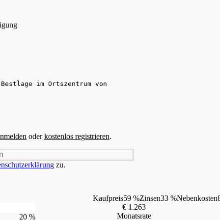
tigung
nmelden
oder
kostenlos registrieren
.
n
nschutzerklärung
zu.
Kaufpreis
59 %
Zinsen
33 %
Nebenkosten
€ 1.263
Monatsrate
20 %