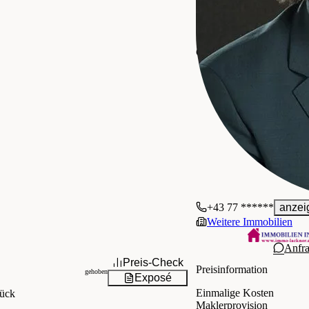
n
e
r
IMMOBILIEN ING. L
Gewerblich
+43 77 ******
anzei
Weitere Immobilien
Anfr
Preis-Check
Preisinformation
gehoben
Exposé
Einmalige Kosten
ück
Maklerprovision