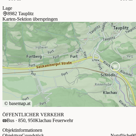
Lage
8982 Tauplitz
Karten-Sektion überspringen
©
basemap.at
+
ÖFFENTLICHER VERKEHR
Bus · 850, 950
Klachau Feuerwehr
−
Objektinformationen
Objekttyp
Grundstück
Nutzfläche
90