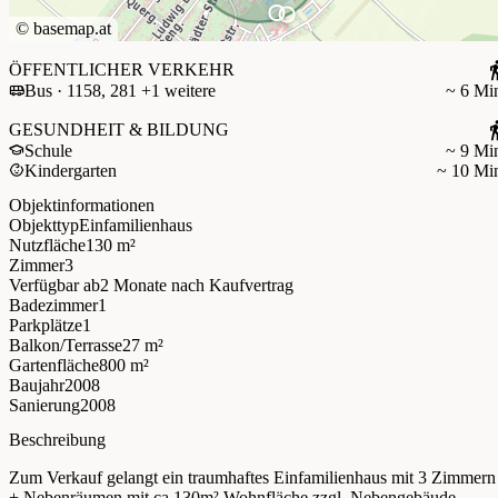
©
basemap.at
ÖFFENTLICHER VERKEHR
Bus · 1158, 281 +1 weitere
~ 6 Mi
GESUNDHEIT & BILDUNG
Schule
~ 9 Mi
Kindergarten
~ 10 Mi
Objektinformationen
Objekttyp
Einfamilienhaus
Nutzfläche
130 m²
Zimmer
3
Verfügbar ab
2 Monate nach Kaufvertrag
Badezimmer
1
Parkplätze
1
Balkon/Terrasse
27 m²
Gartenfläche
800 m²
Baujahr
2008
Sanierung
2008
Beschreibung
Zum Verkauf gelangt ein traumhaftes Einfamilienhaus mit 3 Zimmern
+ Nebenräumen mit ca.130m² Wohnfläche zzgl. Nebengebäude