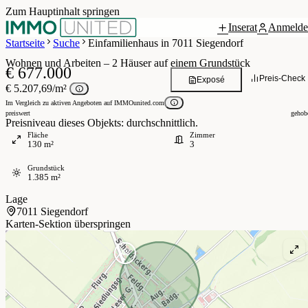
Zum Hauptinhalt springen
Inserat
Anmelde
 / 38
Startseite
Suche
Einfamilienhaus in 7011 Siegendorf
Wohnen und Arbeiten – 2 Häuser auf einem Grundstück
€ 677.000
Preis-Check
Exposé
€ 5.207,69/m²
Im Vergleich zu aktiven Angeboten auf IMMOunited.com
preiswert
gehob
Preisniveau dieses Objekts: durchschnittlich.
Fläche
Zimmer
130 m²
3
Grundstück
1.385 m²
Lage
7011 Siegendorf
Karten-Sektion überspringen