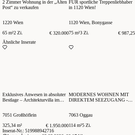
2 Zimmer Wohnung in der „Alten
FÜR sportliche Treppenliebhaber
Post“ zu verkaufen
in 1120 Wien!
1220 Wien
1120 Wien, Bonygasse
65 m²
2 Zi.
75 m²
3 Zi.
€ 320.000
€ 987,25
Ähnliche Inserate
Exklusives Anwesen in absoluter
MODERNES WOHNEN MIT
Bestlage – Architekturvilla im
DIREKTEM SEEZUGANG -
nördlichen Burgenland
EIGENGRUND
7051 Großhöflein
7063 Oggau
325,34 m²
114 m²
5 Zi.
€ 1.950.000
Inserat-Nr.: 519988942716