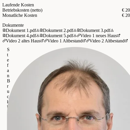
115m² altes Haus
Laufende Kosten
70m² alter Keller
Betriebskosten (netto)
€ 2
75m² alte Lagerräume
Monatliche Kosten
€ 2
50m² Werkstatt
Dokumente
Dokument 1.pdf
Dokument 2.pdf
Dokument 3.pdf
Dieses Angebot bietet Ihnen folgende Vorteile:
Dokument 4.pdf
Dokument 5.pdf
Video 1 neues Haus
* ruhige Lage
Video 2 altes Haus
Video 1 Altbestand
Video 2 Altbestand
* Arbeiten und Wohnen möglich
* gute Raumlogistik
S
* Carport
t
* Außenrollladen im neuen Haus (elektrisch)
e
* Klimaanlage im neuen Haus
f
* PV Anlage auf beiden Häusern
a
* Dachboden vorbereitet
n
* großer Garten
B
* Kindergärten 2
r
* Volksschule
u
* NMS neue Mittelschule
c
* Apotheke
k
* Ärzte 2
b
* Zahnarzt
ö
* Physiotherapeut
c
* Bäcker
k
* Damenmodegeschäft
Eisele Real KG