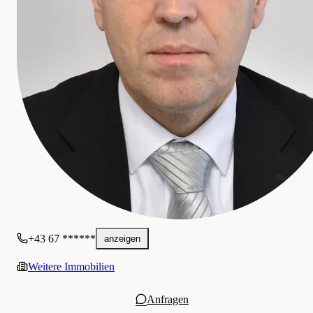
* Florist
Gewerblich
* Frisör
* Leberkäsmanufaktur
* div. Handwerksbetriebe
* Fitnesscenter
(ehem. Fabrik):
* Billa
* Hofer
* Eurospar
* diverse Bekleidungs- Discounter
* diverse andere Geschäfte
* Bahnhof Eisenstadt in 6 km
* Bahnhof Wulkaprodersdorf in 6 km
* Bahnhof Neusiedl
* 10 km nach Rust Neusiedler See
* 30 Min nach Wien (SCS)
* 30 Min nach Wr. Neustadt
* B16, B50, B52, B53, B59, A3, S31 in der Nähe
* uvm.
+43 67 ******
anzeigen
Weitere Immobilien
Anfragen