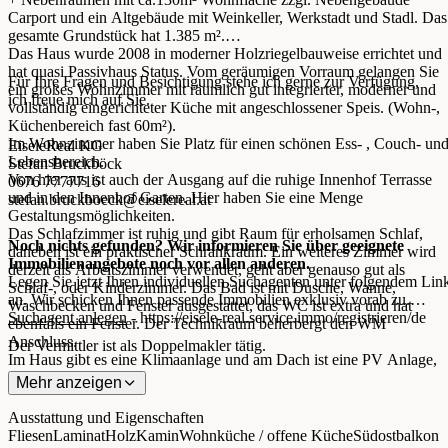
Carport und ein Altgebäude mit Weinkeller, Werkstadt und Stadl. Das
gesamte Grundstück hat 1.385 m².
Das Haus wurde 2008 in moderner Holzriegelbauweise errichtet und
hat quasi Passivhaus Status. Vom geräumigen Vorraum gelangen Sie
Für Ihre Fragen und Besichtigung stehe ich gerne zur Verfügung,
ein großes Wohnzimmer mit räumlich gut integrierter, moderner und
ich freue mich auf Sie.
vollständig eingerichteter Küche mit angeschlossener Speis. (Wohn-,
Küchenbereich fast 60m²).
Im Wohnzimmer haben Sie Platz für einen schönen Ess- , Couch- un
EiseleReal KG
Lebensbereich.
Stefan Bruckböck
Von hier aus ist auch der Ausgang auf die ruhige Innenhof Terrasse
0676 7777716
und in den Innenhof Garten. Hier haben Sie eine Menge
stefan.bruckboeck@eiselereal.at
Gestaltungsmöglichkeiten.
Das Schlafzimmer ist ruhig und gibt Raum für erholsamen Schlaf,
Noch nichts gefunden? Wir informieren Sie über geeignete
daneben ist ein praktischer Schrankraum. Ein weiteres Zimmer wird
Immobilienangebote noch vor allen anderen.
derzeit als Arbeitszimmer verwendet, geht aber genauso gut als
Legen Sie jetzt Ihren individuellen Suchagenten unter folgendem Lin
Schlaf-, oder Kinderzimmer. Das Bad ist mit Dusche, Wanne,
an. Wir schicken Ihnen passende Immobilien exklusiv vorab zu.
Waschbecken und Fenster ausgestattet, das WC ist extra und hat
Suchagent anlegen
- https://eisele-real.service.immo/registrieren/de
ebenfalls ein Fenster. Der Technikraum beherbergt den WM
Anschluss.
Der Vermittler ist als Doppelmakler tätig.
Im Haus gibt es eine Klimaanlage und am Dach ist eine PV Anlage,
die zweite Heizung ist aber ein Specksteinkachelofen, der das ganze
Mehr anzeigen
Haus beheizen kann.
Der Dachboden ist nicht ausgebaut, aber schon mit Strom und Wasser
Ausstattung und Eigenschaften
vorbereitet, hat normale Fenster und in der Wohnzimmerdecke ist ein
Fliesen
Laminat
Holz
Kamin
Wohnküche / offene Küche
Südostbalkon