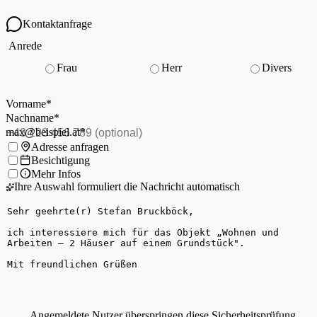
Kontaktanfrage
Ihre Kontaktdaten
Anrede
Frau
Herr
Divers
Vorname
*
(Pflichtfeld)
Nachname
*
(Pflichtfeld)
Vorname
*
E-Mail
*
(Pflichtfeld)
Nachname
*
Telefon
(optional)
max@beispiel.at
*
Ich möchte:
Adresse anfragen
Besichtigung
Mehr Infos
Ihre Auswahl formuliert die Nachricht automatisch
Ihre Nachricht
Angemeldete Nutzer überspringen diese Sicherheitsprüfung.