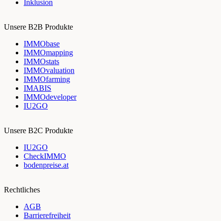
Inklusion
Unsere B2B Produkte
IMMObase
IMMOmapping
IMMOstats
IMMOvaluation
IMMOfarming
IMABIS
IMMOdeveloper
IU2GO
Unsere B2C Produkte
IU2GO
CheckIMMO
bodenpreise.at
Rechtliches
AGB
Barrierefreiheit