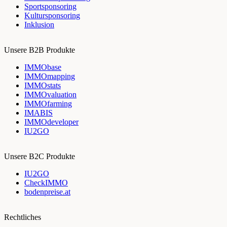
Sportsponsoring
Kultursponsoring
Inklusion
Unsere B2B Produkte
IMMObase
IMMOmapping
IMMOstats
IMMOvaluation
IMMOfarming
IMABIS
IMMOdeveloper
IU2GO
Unsere B2C Produkte
IU2GO
CheckIMMO
bodenpreise.at
Rechtliches