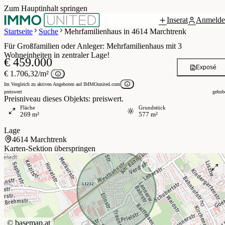
Zum Hauptinhalt springen
Inserat
Anmelde
0 / 27
Startseite
Suche
Mehrfamilienhaus in 4614 Marchtrenk
Für Großfamilien oder Anleger: Mehrfamilienhaus mit 3
Wohneinheiten in zentraler Lage!
€ 459.000
Exposé
€ 1.706,32/m²
Im Vergleich zu aktiven Angeboten auf IMMOunited.com
preiswert
gehob
Preisniveau dieses Objekts: preiswert.
Fläche
Grundstück
269 m²
577 m²
Lage
4614 Marchtrenk
Karten-Sektion überspringen
©
basemap.at