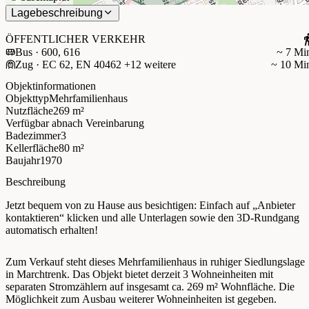
Lagebeschreibung
ÖFFENTLICHER VERKEHR
Bus · 600, 616
~ 7 Mi
Zug · EC 62, EN 40462 +12 weitere
~ 10 Mi
Objektinformationen
Objekttyp
Mehrfamilienhaus
Nutzfläche
269 m²
Verfügbar ab
nach Vereinbarung
Badezimmer
3
Kellerfläche
80 m²
Baujahr
1970
Beschreibung
Jetzt bequem von zu Hause aus besichtigen: Einfach auf „Anbieter
kontaktieren“ klicken und alle Unterlagen sowie den 3D-Rundgang
automatisch erhalten!
Zum Verkauf steht dieses Mehrfamilienhaus in ruhiger Siedlungslage
in Marchtrenk. Das Objekt bietet derzeit 3 Wohneinheiten mit
separaten Stromzählern auf insgesamt ca. 269 m² Wohnfläche. Die
Möglichkeit zum Ausbau weiterer Wohneinheiten ist gegeben.