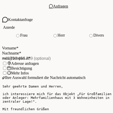
Anfragen
Kontaktanfrage
Ihre Kontaktdaten
Anrede
Frau
Herr
Divers
Vorname
*
(Pflichtfeld)
Nachname
*
(Pflichtfeld)
Vorname
*
E-Mail
*
(Pflichtfeld)
Nachname
*
Telefon
(optional)
max@beispiel.at
*
Ich möchte:
Adresse anfragen
Besichtigung
Mehr Infos
Ihre Auswahl formuliert die Nachricht automatisch
Ihre Nachricht