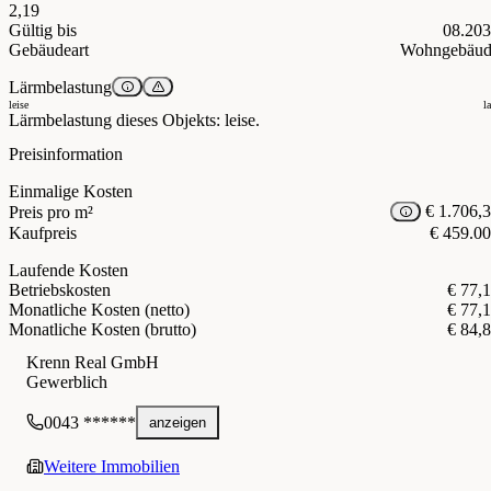
2,19
Gültig bis
08.20
Gebäudeart
Wohngebäud
Lärmbelastung
leise
l
Lärmbelastung dieses Objekts: leise.
Preisinformation
Einmalige Kosten
€ 1.706,
Preis pro m²
Kaufpreis
€ 459.0
Laufende Kosten
Betriebskosten
€ 77,
Monatliche Kosten (netto)
€ 77,
Monatliche Kosten (brutto)
€ 84,
Krenn Real GmbH
Gewerblich
0043 ******
anzeigen
Weitere Immobilien