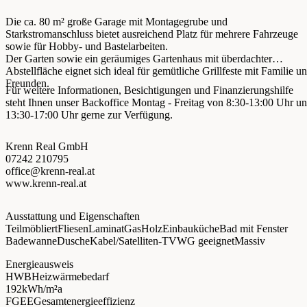
Die ca. 80 m² große Garage mit Montagegrube und
Starkstromanschluss bietet ausreichend Platz für mehrere Fahrzeuge
sowie für Hobby- und Bastelarbeiten.
Der Garten sowie ein geräumiges Gartenhaus mit überdachter
Abstellfläche eignet sich ideal für gemütliche Grillfeste mit Familie u
Freunden.
Für weitere Informationen, Besichtigungen und Finanzierungshilfe
steht Ihnen unser Backoffice Montag - Freitag von 8:30-13:00 Uhr u
13:30-17:00 Uhr gerne zur Verfügung.
Krenn Real GmbH
07242 210795
office@krenn-real.at
www.krenn-real.at
Ausstattung und Eigenschaften
Teilmöbliert
Fliesen
Laminat
Gas
Holz
Einbauküche
Bad mit Fenster
Badewanne
Dusche
Kabel/Satelliten-TV
WG geeignet
Massiv
Energieausweis
HWB
Heizwärmebedarf
192
kWh/m²a
FGEE
Gesamtenergieeffizienz