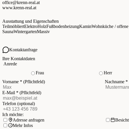
office@krenn-real.at
www.krenn-real.at
Ausstattung und Eigenschaften
Teilmöbliert
Elektro
Holz
Fußbodenheizung
Kamin
Wohnküche / offen
Sauna
Wintergarten
Massiv
Kontaktanfrage
Ihre Kontaktdaten
Anrede
Frau
Herr
Vorname
*
(Pflichtfeld)
Nachname
*
E-Mail
*
(Pflichtfeld)
Telefon
(optional)
Ich möchte:
Adresse anfragen
Besich
Mehr Infos