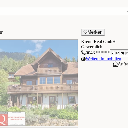
hr
Merken
Krenn Real GmbH
Gewerblich
0043 ******
anzeig
Weitere Immobilien
Anfr