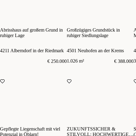
Abrisshaus auf großem Grund in
Großzügiges Grundstück in
A
ruhiger Lage
ruhiger Siedlungslage
M
A
4211 Alberndorf in der Riedmark
4501 Neuhofen an der Krems
4
1.026 m²
3
€ 250.000
€ 388.000
Gepflegte Liegenschaft mit viel
ZUKUNFTSSICHER &
S
Potenzial in Öblarn!
STILVOLL: HOCHWERTIGES
(