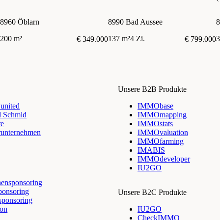
ENERGIEEFFIZIENZHAUS IN
G
ABSOLUTER BESTLAGE
(
8960 Öblarn
8990 Bad Aussee
8
200 m²
137 m²
4 Zi.
3
€ 349.000
€ 799.000
Unsere B2B Produkte
nited
IMMObase
d Schmid
IMMOmapping
re
IMMOstats
runternehmen
IMMOvaluation
IMMOfarming
IMABIS
IMMOdeveloper
IU2GO
ensponsoring
ponsoring
Unsere B2C Produkte
sponsoring
ion
IU2GO
CheckIMMO