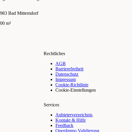
rimmingblick in Bad Mitterndorf
MITTERBERG-PLATEAU
in
Provisionsfrei)
983 Bad Mitterndorf
8954 St. Martin am Grimming
89
00 m²
367 m²
11 Zi.
12
€ 735.000
Rechtliches
AGB
Barrierefreiheit
Datenschutz
Impressum
Cookie-Richtlinie
Cookie-Einstellungen
Services
Anbieterverzeichnis
Kontakt & Hilfe
Feedback
OpenImmo Validierung