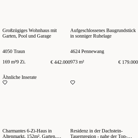
Großzügiges Wohnhaus mit
Aufgeschlossenes Baugrundstück
Garten, Pool und Garage
in sonniger Ruhelage
4050 Traun
4624 Pennewang
169 m²
9 Zi.
973 m²
€ 442.000
€ 179.000
Ähnliche Inserate
Charmantes 6-Zi-Haus in
Residenz in der Dachstein-
Altenmarkt, 152m², Garten,
Tauernregion - nahe der Top-