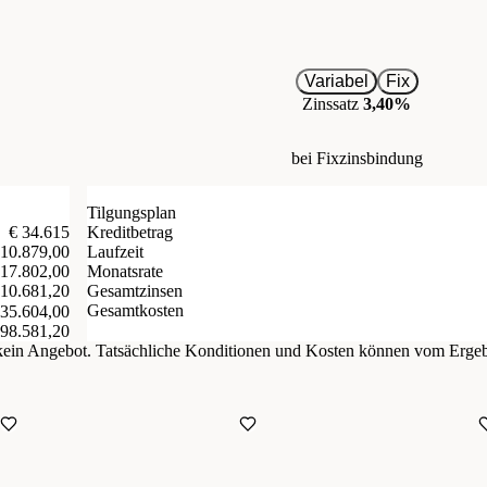
Variabel
Fix
Zinssatz
3,40%
bei Fixzinsbindung
Tilgungsplan
€ 34.615
Kreditbetrag
 10.879,00
Laufzeit
 17.802,00
Monatsrate
 10.681,20
Gesamtzinsen
Gesamtkosten
 35.604,00
098.581,20
d kein Angebot. Tatsächliche Konditionen und Kosten können vom Erge