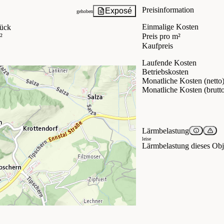
Preisinformation
Exposé
gehoben
Einmalige Kosten
ück
²
Preis pro m²
Kaufpreis
Laufende Kosten
Betriebskosten
Monatliche Kosten (netto
Monatliche Kosten (brutt
Lärmbelastung
leise
Lärmbelastung dieses Obje