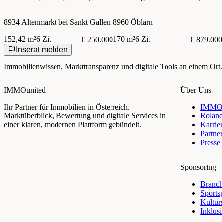
Garage, teilrenoviert um 250.000€
Skigebiete von Ski amadé &
Schladming
8934 Altenmarkt bei Sankt Gallen
8960 Öblarn
152,42 m²
6 Zi.
170 m²
6 Zi.
€ 250.000
€ 879.000
Inserat melden
Immobilienwissen, Markttransparenz und digitale Tools an einem Ort.
IMMOunited
Über Uns
Ihr Partner für Immobilien in Österreich.
IMMOu
Marktüberblick, Bewertung und digitale Services in
Rolan
einer klaren, modernen Plattform gebündelt.
Karrie
Partne
Presse
Sponsoring
Branch
Sports
Kultur
Inklus