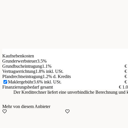
Kaufnebenkosten
Grunderwerbsteuer
3.5%
Grundbucheintragung
1.1%
€
Vertragserrichtung
1.8% inkl. USt.
€
Pfandrechtseintragung
1.2% d. Kredits
€
Maklergebühr
3.6% inkl. USt.
€
Finanzierungsbedarf gesamt
€ 1.
Der Kreditrechner liefert eine unverbindliche Berechnung un
Mehr von diesem Anbieter