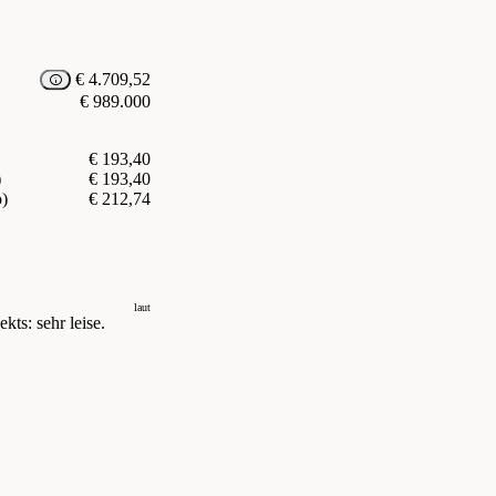
€ 4.709,52
€ 989.000
€ 193,40
)
€ 193,40
o)
€ 212,74
laut
kts: sehr leise.