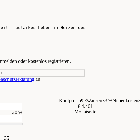
nmelden
oder
kostenlos registrieren
.
n
nschutzerklärung
zu.
Kaufpreis
59 %
Zinsen
33 %
Nebenkosten
€ 4.461
Monatsrate
20 %
35