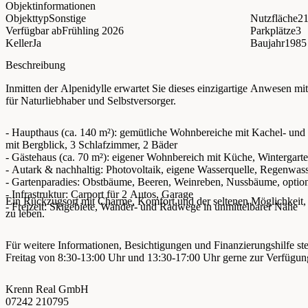
Objektinformationen
−
Objekttyp
Sonstige
Nutzfläche
21
Verfügbar ab
Frühling 2026
Parkplätze
3
Keller
Ja
Baujahr
1985
Beschreibung
Inmitten der Alpenidylle erwartet Sie dieses einzigartige Anwesen mi
für Naturliebhaber und Selbstversorger.
- Haupthaus (ca. 140 m²): gemütliche Wohnbereiche mit Kachel- und 
mit Bergblick, 3 Schlafzimmer, 2 Bäder
- Gästehaus (ca. 70 m²): eigener Wohnbereich mit Küche, Wintergart
- Autark & nachhaltig: Photovoltaik, eigene Wasserquelle, Regenwass
- Gartenparadies: Obstbäume, Beeren, Weinreben, Nussbäume, option
- Infrastruktur: Carport für 2 Autos, Garage
Ein Rückzugsort mit Charme, Komfort und der seltenen Möglichkeit,
- Freizeit: Skigebiete, Wander- und Radwege in unmittelbarer Nähe
zu leben.
Für weitere Informationen, Besichtigungen und Finanzierungshilfe st
Freitag von 8:30-13:00 Uhr und 13:30-17:00 Uhr gerne zur Verfügun
Krenn Real GmbH
07242 210795