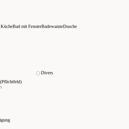
e Küche
Bad mit Fenster
Badewanne
Dusche
Divers
(Pflichtfeld)
tigung