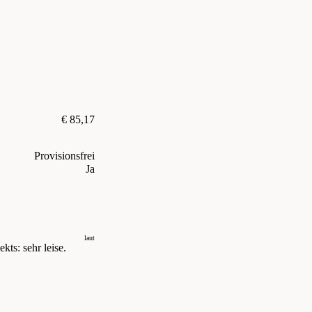
€ 85,17
Provisionsfrei
Ja
laut
kts: sehr leise.