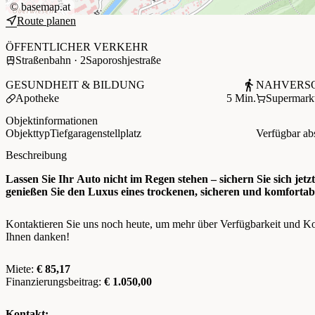
©
basemap.at
Route planen
+
ÖFFENTLICHER VERKEHR
−
Straßenbahn · 2
Saporoshjestraße
GESUNDHEIT & BILDUNG
NAHVERS
Apotheke
5 Min.
Supermark
Objektinformationen
Objekttyp
Tiefgaragenstellplatz
Verfügbar ab
Beschreibung
Lassen Sie Ihr Auto nicht im Regen stehen – sichern Sie sich jetz
genießen Sie den Luxus eines trockenen, sicheren und komfortab
Kontaktieren Sie uns noch heute, um mehr über Verfügbarkeit und Kon
Ihnen danken!
Miete:
€ 85,17
Finanzierungsbeitrag:
€ 1.050,00
Kontakt: