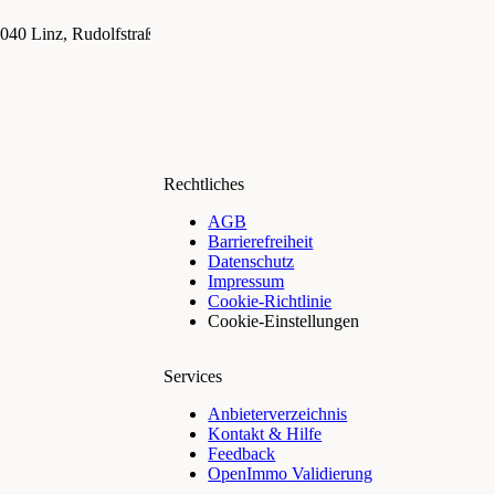
040 Linz, Rudolfstraße 53 - 55
4020 Linz, Schubertstrasse 16 - 18
40
15
€ 299
€ 90
Rechtliches
AGB
Barrierefreiheit
Datenschutz
Impressum
Cookie-Richtlinie
Cookie-Einstellungen
Services
Anbieterverzeichnis
Kontakt & Hilfe
Feedback
OpenImmo Validierung