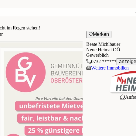
icht im Regen stehen!
hr
Merken
Beate Michlbauer
Neue Heimat OÖ
Gewerblich
0732 ******
anzeig
Weitere Immobilien
Anfr