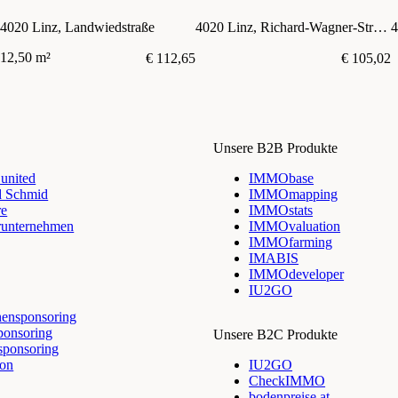
dem Forum OED und
4020 Linz, Landwiedstraße
4020 Linz, Richard-Wagner-Straße 12
4
ÄRZTEZENTRUM OED im
Haus WAG
12,50 m²
€ 112,65
€ 105,02
Unsere B2B Produkte
nited
IMMObase
d Schmid
IMMOmapping
re
IMMOstats
runternehmen
IMMOvaluation
IMMOfarming
IMABIS
IMMOdeveloper
IU2GO
ensponsoring
ponsoring
Unsere B2C Produkte
sponsoring
ion
IU2GO
CheckIMMO
bodenpreise.at