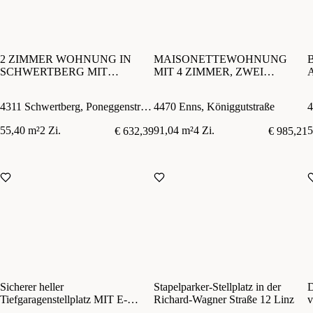
2 ZIMMER WOHNUNG IN
MAISONETTEWOHNUNG
SCHWERTBERG MIT
MIT 4 ZIMMER, ZWEI
BALKON UND PARKPLATZ
BALKONE UND
TIEFGARAGENPLATZ IN
4311 Schwertberg, Poneggenstraße 38a
4470 Enns, Königgutstraße
4
ENNS!
55,40 m²
2 Zi.
91,04 m²
4 Zi.
5
€ 632,39
€ 985,21
Sicherer heller
Stapelparker-Stellplatz in der
D
Tiefgaragenstellplatz MIT E-
Richard-Wagner Straße 12 Linz
v
LADESTATION, direkt neben