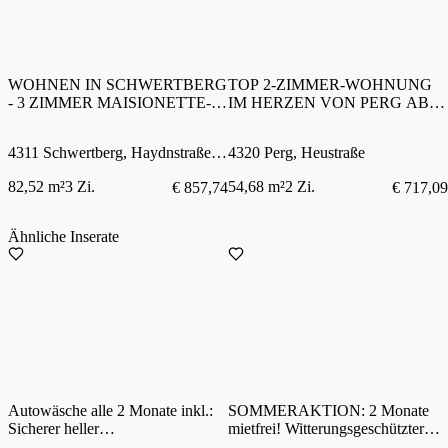
WOHNEN IN SCHWERTBERG
TOP 2-ZIMMER-WOHNUNG
- 3 ZIMMER MAISIONETTE-
IM HERZEN VON PERG AB
WOHNUNG IM
01.11.2026!
ERDGESCHOSS MIT
4311 Schwertberg, Haydnstraße 14
4320 Perg, Heustraße
EIGENGARTEN
82,52 m²
3 Zi.
54,68 m²
2 Zi.
€ 857,74
€ 717,09
Ähnliche Inserate
Autowäsche alle 2 Monate inkl.:
SOMMERAKTION: 2 Monate
Sicherer heller
mietfrei! Witterungsgeschützter
Tiefgaragenstellplatz (Wallbox für
sicherer Auto-/Camperabstellplatz