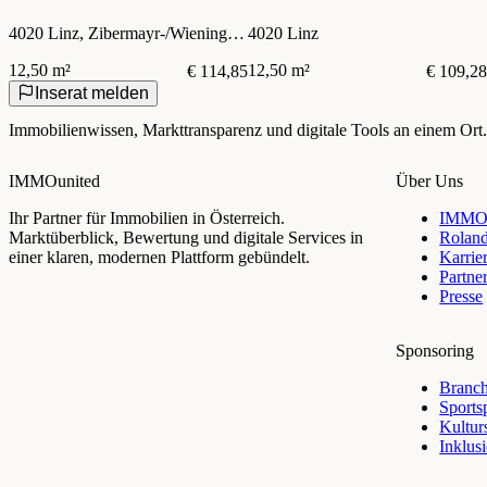
E-Auto optional), direkt neben
im neuen Parkdeck Albert-Schöpf-
4020 Linz, Zibermayr-/Wieningerstraße
4020 Linz
dem Sportzentrum OED!
Straße! Möglichkeiten für E-
Ladestation und Behinderten-
12,50 m²
12,50 m²
€ 114,85
€ 109,28
Parkplätze vorhanden – nur noch
Inserat melden
wenige Plätze verfügbar!
Immobilienwissen, Markttransparenz und digitale Tools an einem Ort.
IMMOunited
Über Uns
Ihr Partner für Immobilien in Österreich.
IMMOu
Marktüberblick, Bewertung und digitale Services in
Rolan
einer klaren, modernen Plattform gebündelt.
Karrie
Partne
Presse
Sponsoring
Branch
Sports
Kultur
Inklus