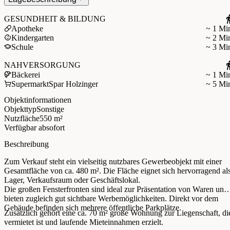
GESUNDHEIT & BILDUNG
Apotheke
~ 1 Mi
Kindergarten
~ 2 Mi
Schule
~ 3 Mi
NAHVERSORGUNG
Bäckerei
~ 1 Mi
Supermarkt
Spar Holzinger
~ 5 Mi
Objektinformationen
Objekttyp
Sonstige
Nutzfläche
550 m²
Verfügbar ab
sofort
Beschreibung
Zum Verkauf steht ein vielseitig nutzbares Gewerbeobjekt mit einer
Gesamtfläche von ca. 480 m². Die Fläche eignet sich hervorragend al
Lager, Verkaufsraum oder Geschäftslokal.
Die großen Fensterfronten sind ideal zur Präsentation von Waren und
bieten zugleich gut sichtbare Werbemöglichkeiten. Direkt vor dem
Gebäude befinden sich mehrere öffentliche Parkplätze.
Zusätzlich gehört eine ca. 70 m² große Wohnung zur Liegenschaft, di
vermietet ist und laufende Mieteinnahmen erzielt.