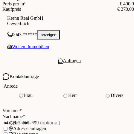
Preis pro m²
€ 490,
Kaufpreis
€ 270.0
Krenn Real GmbH
Gewerblich
0043 ******
anzeigen
Weitere Immobilien
Anfragen
Kontaktanfrage
Ihre Kontaktdaten
Anrede
Frau
Herr
Divers
Vorname
*
(Pflichtfeld)
Nachname
*
(Pflichtfeld)
Vorname
*
E-Mail
*
(Pflichtfeld)
Nachname
*
Telefon
(optional)
max@beispiel.at
*
Ich möchte:
Adresse anfragen