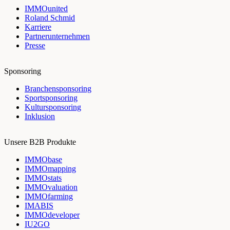
IMMOunited
Roland Schmid
Karriere
Partnerunternehmen
Presse
Sponsoring
Branchensponsoring
Sportsponsoring
Kultursponsoring
Inklusion
Unsere B2B Produkte
IMMObase
IMMOmapping
IMMOstats
IMMOvaluation
IMMOfarming
IMABIS
IMMOdeveloper
IU2GO