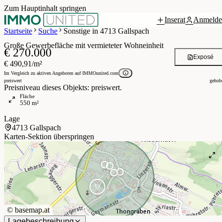
Zum Hauptinhalt springen
Inserat
Anmelde
7 / 17
Startseite
Suche
Sonstige in 4713 Gallspach
Große Gewerbefläche mit vermieteter Wohneinheit
€ 270.000
Exposé
€ 490,91/m²
Im Vergleich zu aktiven Angeboten auf IMMOunited.com
preiswert
gehob
Preisniveau dieses Objekts: preiswert.
Fläche
550 m²
Lage
4713 Gallspach
Karten-Sektion überspringen
©
basemap.at
Lagebeschreibung